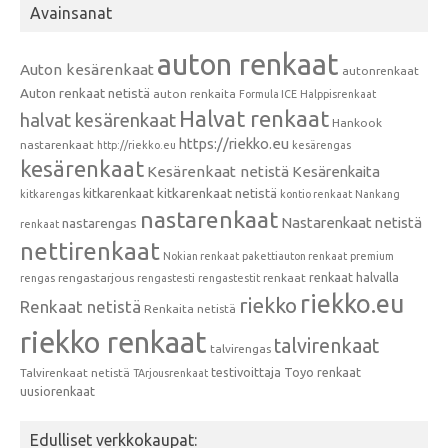
Avainsanat
auton renkaat
Auton kesärenkaat
autonrenkaat
Auton renkaat netistä
auton renkaita
Formula ICE
Halppisrenkaat
Halvat renkaat
halvat kesärenkaat
Hankook
https://riekko.eu
nastarenkaat
http://riekko.eu
kesärengas
kesärenkaat
Kesärenkaat netistä
Kesärenkaita
kitkarenkaat
kitkarenkaat netistä
kitkarengas
kontio renkaat
Nankang
nastarenkaat
Nastarenkaat netistä
nastarengas
renkaat
nettirenkaat
Nokian renkaat
pakettiauton renkaat
premium
renkaat halvalla
rengastarjous
renkaat
rengas
rengastesti
rengastestit
riekko.eu
riekko
Renkaat netistä
Renkaita netistä
riekko renkaat
talvirenkaat
talvirengas
testivoittaja
Toyo renkaat
Talvirenkaat netistä
TArjousrenkaat
uusiorenkaat
Edulliset verkkokaupat: