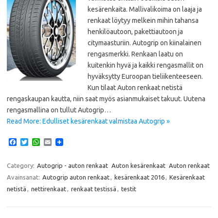
kesärenkaita. Mallivalikoima on laaja ja
renkaat löytyy melkein mihin tahansa
henkilöautoon, pakettiautoon ja
citymaasturiin. Autogrip on kiinalainen
rengasmerkki. Renkaan laatu on
kuitenkin hyvä ja kaikki rengasmallit on
hyväksytty Euroopan tieliikenteeseen.
Kun tilaat Auton renkaat netistä
rengaskaupan kautta, niin saat myös asianmukaiset takuut. Uutena
rengasmallina on tullut Autogrip…
Read More: Edulliset kesärenkaat valmistaa Autogrip »
F
T
W
E
a
w
h
m
c
i
a
a
e
t
t
i
Category:
Autogrip - auton renkaat
Auton kesärenkaat
Auton renkaat
b
t
s
l
Avainsanat:
Autogrip auton renkaat
,
kesärenkaat 2016
,
Kesärenkaat
o
e
A
o
r
p
netistä
,
nettirenkaat
,
renkaat testissä
,
testit
k
p