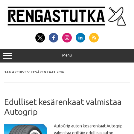
Skip
to
content
Menu
TAG ARCHIVES:
KESÄRENKAAT 2016
Edulliset kesärenkaat valmistaa
Autogrip
AutoGrip auton kesärenkaat Autogrip
valmistaa erittäin edullisia auton