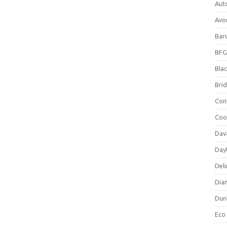
Aut
Avo
Bar
BFG
Blac
Bri
Con
Coo
Dav
Day
Deli
Dia
Dun
Eco