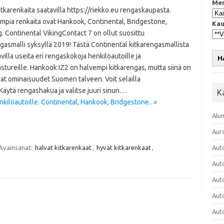
Mer
itkarenkaita saatavilla https://riekko.eu rengaskaupasta.
impia renkaita ovat Hankook, Continental, Bridgestone,
Kau
 Continental VikingContact 7 on ollut suosittu
gasmalli syksyllä 2019! Tästä Continental kitkarengasmallista
villa useita eri rengaskokoja henkilöautoille ja
H
tureille. Hankook IZ2 on halvempi kitkarengas, mutta siinä on
vat ominaisuudet Suomen talveen. Voit selailla
äytä rengashakua ja valitse juuri sinun…
K
nkilöautoille. Continental, Hankook, Bridgestone.. »
Alu
Aur
Avainsanat:
halvat kitkarenkaat
,
hyvät kitkarenkaat
,
Aut
Aut
Aut
Aut
Aut