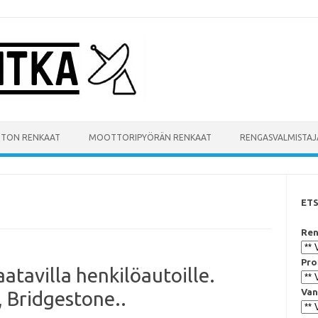
UTON RENKAAT
MOOTTORIPYÖRÄN RENKAAT
RENGASVALMISTAJ
ET
Ren
Pro
aatavilla henkilöautoille.
Van
 Bridgestone..