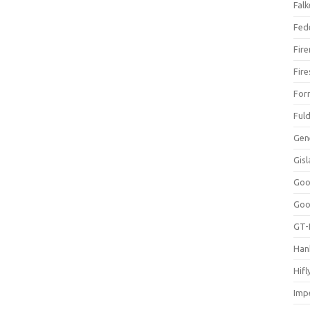
Falk
Fed
Fir
Fir
For
Ful
Gen
Gis
Goo
Goo
GT-
Han
Hifl
Impe