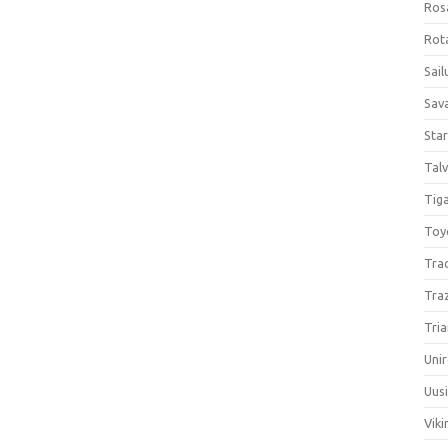
Ros
Rota
Sail
Sav
Sta
Talv
Tiga
Toy
Tra
Tra
Tria
Unir
Uus
Viki