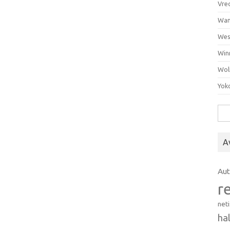
Vre
Wan
Wes
Win
Wol
Yok
Hak
A
Au
r
net
ha