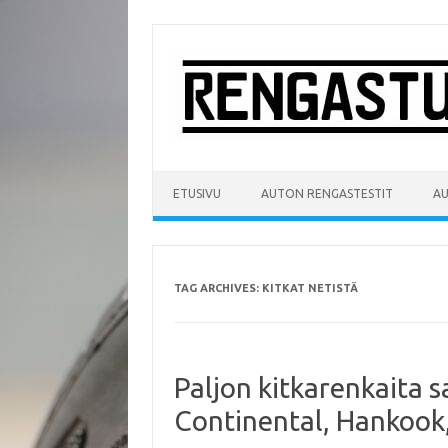
Skip
to
content
ETUSIVU
AUTON RENGASTESTIT
A
TAG ARCHIVES:
KITKAT NETISTÄ
Paljon kitkarenkaita s
Continental, Hankook,