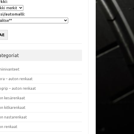
kki:
si/automalli:
AE
ategoriat
miinivanteet
ora – auton renkaat
ogrip – auton renkaat
on kesärenkaat
on kitkarenkaat
on nastarenkaat
on renkaat