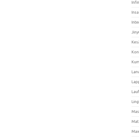
Infi
Ins
Inte
Jiny
Kes
Kon
Kum
Lan
Lap
Lau
Ling
Mas
Mat
Max