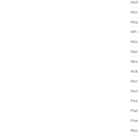
Mich
Mom
Mop
MP 
Mön
Nan
Nex
Nok
Nor
Nor
Pire
Plat
Pne
Ren