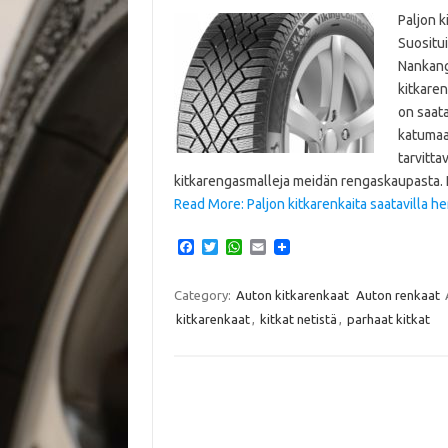
Paljon k
Suositu
Nankang.
kitkaren
on saata
katumaas
tarvitta
kitkarengasmalleja meidän rengaskaupasta. K
Read More: Paljon kitkarenkaita saatavilla he
F
T
W
E
a
w
h
m
c
i
a
a
e
t
t
i
Category:
Auton kitkarenkaat
Auton renkaat
b
t
s
l
kitkarenkaat
,
kitkat netistä
,
parhaat kitkat
o
e
A
o
r
p
k
p