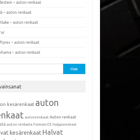
destein – auton renkaat
li – auton renkaat
tlake – auton renkaat
rur
ftyres – auton renkaat
ohama – auton renkaat
u:
vainsanat
auton
ton kesärenkaat
enkaat
Auton renkaat
autonrenkaat
istä
auton renkaita
Formula ICE
Halppisrenkaat
Halvat
lvat kesärenkaat