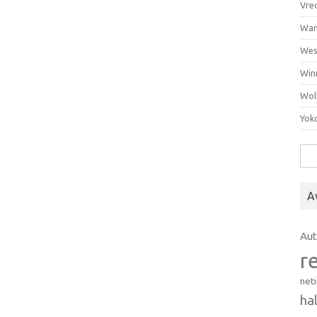
Vre
Wan
Wes
Win
Wol
Yok
Hak
A
Au
r
net
ha