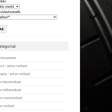
kki:
si/automalli:
AE
ategoriat
miinivanteet
ora – auton renkaat
ogrip – auton renkaat
on kesärenkaat
on kitkarenkaat
on nastarenkaat
on renkaat