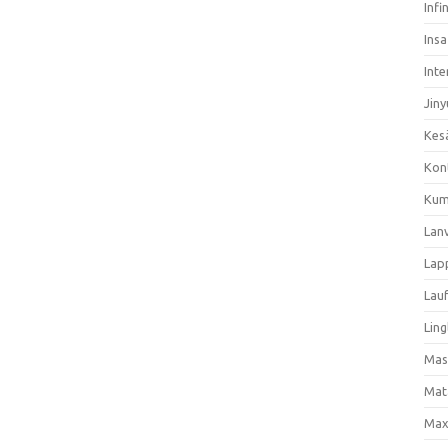
Infi
Ins
Inte
Jiny
Kes
Kon
Kum
Lan
Lap
Lau
Ling
Mas
Mat
Max