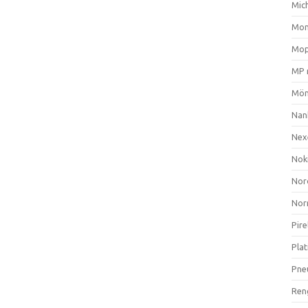
Mich
Mom
Mop
MP 
Mön
Nan
Nex
Nok
Nor
Nor
Pire
Plat
Pne
Ren