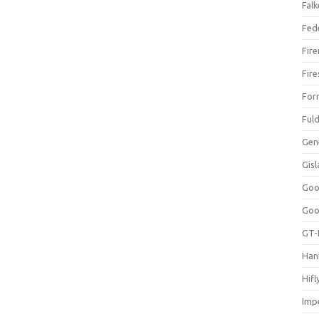
Falk
Fed
Fir
Fir
For
Ful
Gen
Gis
Goo
Goo
GT-
Han
Hifl
Impe