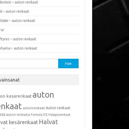
destein – auton renkaat
li – auton renkaat
tlake – auton renkaat
rur
ftyres – auton renkaat
ohama – auton renkaat
u:
vainsanat
auton
ton kesärenkaat
enkaat
Auton renkaat
autonrenkaat
istä
auton renkaita
Formula ICE
Halppisrenkaat
Halvat
lvat kesärenkaat