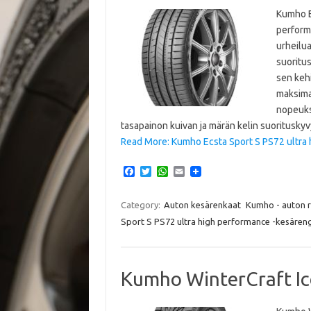
Kumho E
perform
urheilua
suoritus
sen kehi
maksima
nopeuks
tasapainon kuivan ja märän kelin suorituskyv
Read More: Kumho Ecsta Sport S PS72 ultra
F
T
W
E
a
w
h
m
c
i
a
a
e
t
t
i
Category:
Auton kesärenkaat
Kumho - auton 
b
t
s
l
Sport S PS72 ultra high performance -kesären
o
e
A
o
r
p
k
p
Kumho WinterCraft Ic