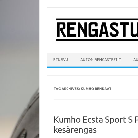
Skip
to
content
ETUSIVU
AUTON RENGASTESTIT
A
TAG ARCHIVES:
KUMHO RENKAAT
Kumho Ecsta Sport S P
kesärengas