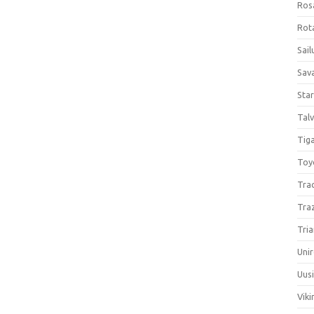
Ros
Rota
Sail
Sav
Sta
Talv
Tiga
Toy
Tra
Tra
Tria
Unir
Uus
Viki