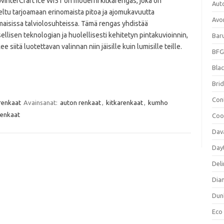
interCraft Ice Wi51 on moderni kitkarengas, joka on
Aut
eltu tarjoamaan erinomaista pitoa ja ajomukavuutta
Avo
maisissa talviolosuhteissa. Tämä rengas yhdistää
ellisen teknologian ja huolellisesti kehitetyn pintakuvioinnin,
Bar
ee siitä luotettavan valinnan niin jäisille kuin lumisille teille.
BFG
Blac
Bri
Con
renkaat
Avainsanat:
auton renkaat
,
kitkarenkaat
,
kumho
renkaat
Coo
Dav
Day
Deli
Dia
Dun
Eco