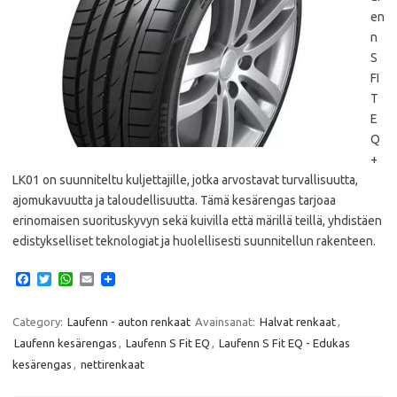
en
n
S
FI
T
E
Q
+
LK01 on suunniteltu kuljettajille, jotka arvostavat turvallisuutta,
ajomukavuutta ja taloudellisuutta. Tämä kesärengas tarjoaa
erinomaisen suorituskyvyn sekä kuivilla että märillä teillä, yhdistäen
edistykselliset teknologiat ja huolellisesti suunnitellun rakenteen.
F
T
W
E
a
w
h
m
c
i
a
a
e
t
t
i
Category:
Laufenn - auton renkaat
Avainsanat:
Halvat renkaat
,
b
t
s
l
Laufenn kesärengas
,
Laufenn S Fit EQ
,
Laufenn S Fit EQ - Edukas
o
e
A
o
r
p
kesärengas
,
nettirenkaat
k
p