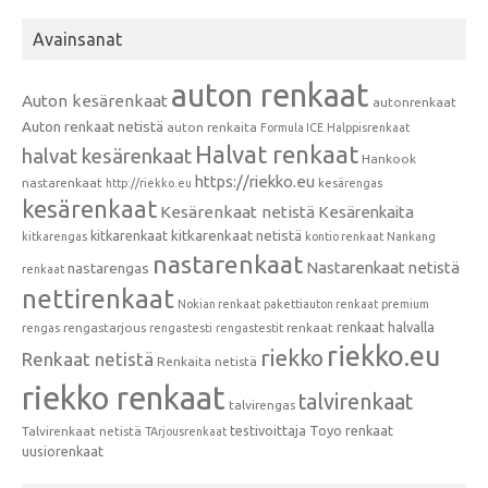
Avainsanat
auton renkaat
Auton kesärenkaat
autonrenkaat
Auton renkaat netistä
auton renkaita
Formula ICE
Halppisrenkaat
Halvat renkaat
halvat kesärenkaat
Hankook
https://riekko.eu
nastarenkaat
http://riekko.eu
kesärengas
kesärenkaat
Kesärenkaat netistä
Kesärenkaita
kitkarenkaat
kitkarenkaat netistä
kitkarengas
kontio renkaat
Nankang
nastarenkaat
Nastarenkaat netistä
nastarengas
renkaat
nettirenkaat
Nokian renkaat
pakettiauton renkaat
premium
renkaat halvalla
rengastarjous
renkaat
rengas
rengastesti
rengastestit
riekko.eu
riekko
Renkaat netistä
Renkaita netistä
riekko renkaat
talvirenkaat
talvirengas
testivoittaja
Toyo renkaat
Talvirenkaat netistä
TArjousrenkaat
uusiorenkaat