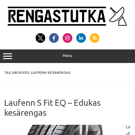
Skip
to
content
Menu
TAG ARCHIVES:
LAUFENN KESÄRENGAS
Laufenn S Fit EQ – Edukas
kesärengas
La
uf