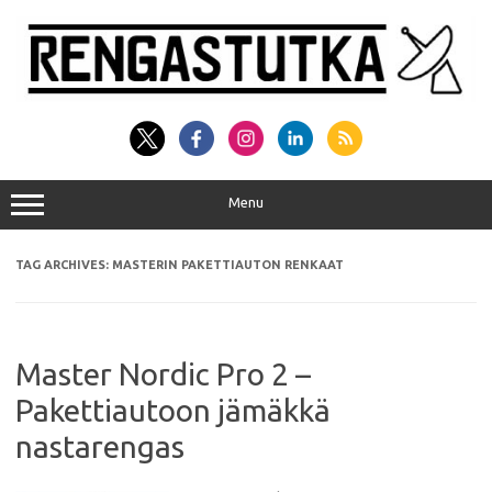
Skip
to
content
Menu
TAG ARCHIVES:
MASTERIN PAKETTIAUTON RENKAAT
Master Nordic Pro 2 –
Pakettiautoon jämäkkä
nastarengas