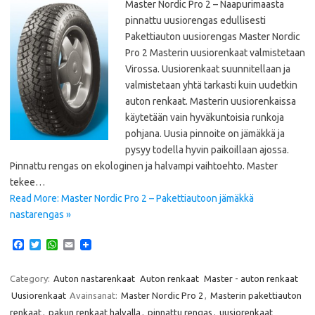
Master Nordic Pro 2 – Naapurimaasta
pinnattu uusiorengas edullisesti
Pakettiauton uusiorengas Master Nordic
Pro 2 Masterin uusiorenkaat valmistetaan
Virossa. Uusiorenkaat suunnitellaan ja
valmistetaan yhtä tarkasti kuin uudetkin
auton renkaat. Masterin uusiorenkaissa
käytetään vain hyväkuntoisia runkoja
pohjana. Uusia pinnoite on jämäkkä ja
pysyy todella hyvin paikoillaan ajossa.
Pinnattu rengas on ekologinen ja halvampi vaihtoehto. Master
tekee…
Read More: Master Nordic Pro 2 – Pakettiautoon jämäkkä
nastarengas »
F
T
W
E
a
w
h
m
c
i
a
a
e
t
t
i
Category:
Auton nastarenkaat
Auton renkaat
Master - auton renkaat
b
t
s
l
Uusiorenkaat
Avainsanat:
Master Nordic Pro 2
,
Masterin pakettiauton
o
e
A
o
r
p
renkaat
,
pakun renkaat halvalla
,
pinnattu rengas
,
uusiorenkaat