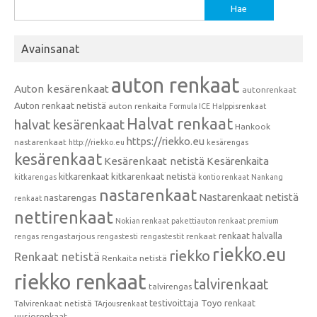
Haku:
Avainsanat
auton renkaat
Auton kesärenkaat
autonrenkaat
Auton renkaat netistä
auton renkaita
Formula ICE
Halppisrenkaat
Halvat renkaat
halvat kesärenkaat
Hankook
https://riekko.eu
nastarenkaat
http://riekko.eu
kesärengas
kesärenkaat
Kesärenkaat netistä
Kesärenkaita
kitkarenkaat
kitkarenkaat netistä
kitkarengas
kontio renkaat
Nankang
nastarenkaat
Nastarenkaat netistä
nastarengas
renkaat
nettirenkaat
Nokian renkaat
pakettiauton renkaat
premium
renkaat halvalla
rengastarjous
renkaat
rengas
rengastesti
rengastestit
riekko.eu
riekko
Renkaat netistä
Renkaita netistä
riekko renkaat
talvirenkaat
talvirengas
testivoittaja
Toyo renkaat
Talvirenkaat netistä
TArjousrenkaat
uusiorenkaat