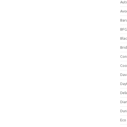
Aut
Avo
Bar
BFG
Blac
Bri
Con
Coo
Dav
Day
Deli
Dia
Dun
Eco