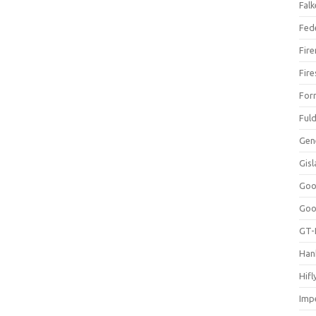
Falk
Fed
Fir
Fir
For
Ful
Gen
Gis
Goo
Goo
GT-
Han
Hifl
Impe