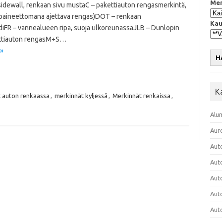
Mer
sidewall, renkaan sivu mustaC – pakettiauton rengasmerkintä,
 paineettomana ajettava rengas)DOT – renkaan
Kau
iFR – vannealueen ripa, suoja ulkoreunassaJLB – Dunlopin
kettiauton rengasM+S…
 »
H
K
t auton renkaassa
,
merkinnät kyljessä
,
Merkinnät renkaissa
,
Alu
Aur
Aut
Aut
Aut
Aut
Aut