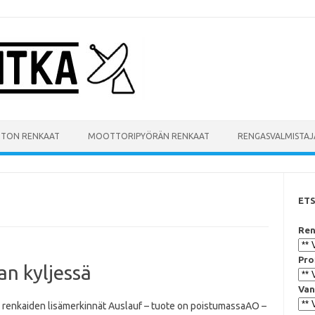
UTON RENKAAT
MOOTTORIPYÖRÄN RENKAAT
RENGASVALMISTAJ
ET
Ren
Pro
an kyljessä
Van
n renkaiden lisämerkinnät Auslauf – tuote on poistumassaAO –