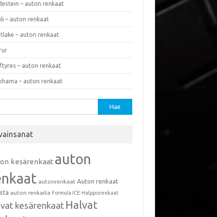
destein – auton renkaat
li – auton renkaat
tlake – auton renkaat
rur
ftyres – auton renkaat
ohama – auton renkaat
u:
vainsanat
auton
ton kesärenkaat
enkaat
Auton renkaat
autonrenkaat
istä
auton renkaita
Formula ICE
Halppisrenkaat
Halvat
lvat kesärenkaat