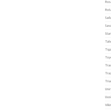
Ros
Rota
Sail
Sav
Sta
Talv
Tiga
Toy
Tra
Tra
Tria
Unir
Uus
Viki