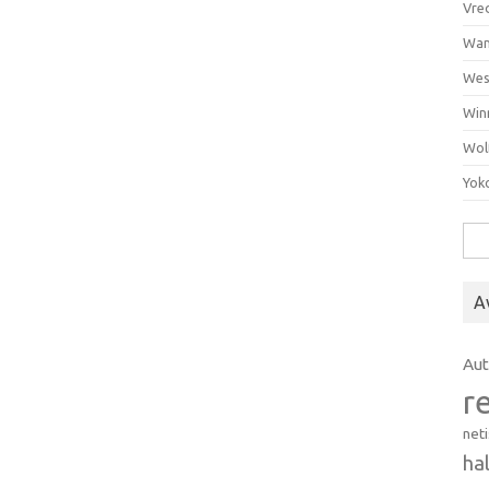
Vre
Wan
Wes
Win
Wol
Yok
Hak
A
Au
r
net
ha