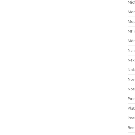
Mich
Mom
Mop
MP 
Mön
Nan
Nex
Nok
Nor
Nor
Pire
Plat
Pne
Ren