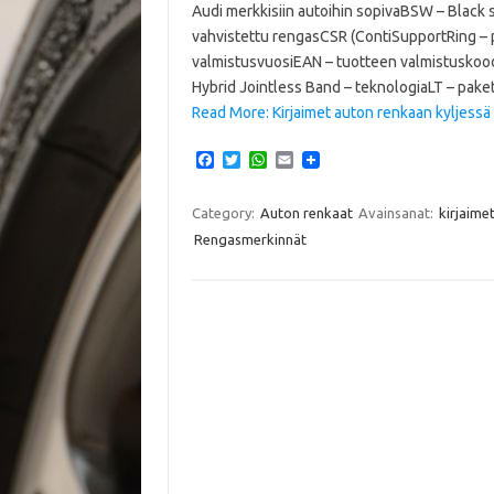
Audi merkkisiin autoihin sopivaBSW – Black 
vahvistettu rengasCSR (ContiSupportRing –
valmistusvuosiEAN – tuotteen valmistuskood
Hybrid Jointless Band – teknologiaLT – pa
Read More: Kirjaimet auton renkaan kyljessä
F
T
W
E
a
w
h
m
c
i
a
a
e
t
t
i
Category:
Auton renkaat
Avainsanat:
kirjaime
b
t
s
l
Rengasmerkinnät
o
e
A
o
r
p
k
p