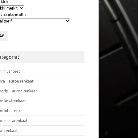
kki:
si/automalli:
AE
ategoriat
miinivanteet
ora – auton renkaat
ogrip – auton renkaat
on kesärenkaat
on kitkarenkaat
on nastarenkaat
on renkaat