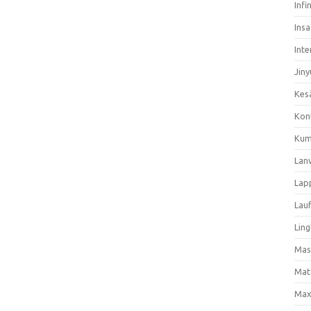
Infi
Ins
Inte
Jiny
Kes
Kon
Kum
Lan
Lap
Lau
Ling
Mas
Mat
Max