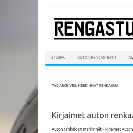
Skip
to
content
ETUSIVU
AUTON RENGASTESTIT
A
TAG ARCHIVES:
MERKINNÄT RENKAISSA
Kirjaimet auton renka
Auton renkaiden merkinnät – kirjaimet Auto