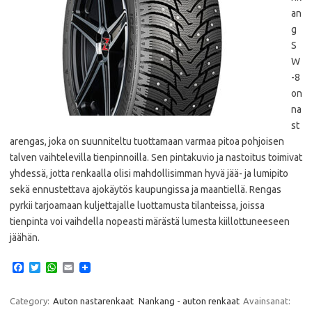
an
g
S
W
-8
on
na
st
arengas, joka on suunniteltu tuottamaan varmaa pitoa pohjoisen
talven vaihtelevilla tienpinnoilla. Sen pintakuvio ja nastoitus toimivat
yhdessä, jotta renkaalla olisi mahdollisimman hyvä jää- ja lumipito
sekä ennustettava ajokäytös kaupungissa ja maantiellä. Rengas
pyrkii tarjoamaan kuljettajalle luottamusta tilanteissa, joissa
tienpinta voi vaihdella nopeasti märästä lumesta kiillottuneeseen
jäähän.
F
T
W
E
a
w
h
m
c
i
a
a
e
t
t
i
Category:
Auton nastarenkaat
Nankang - auton renkaat
Avainsanat: