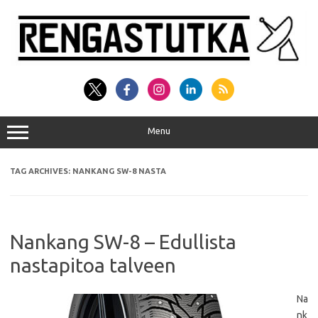
Skip
to
content
Menu
TAG ARCHIVES:
NANKANG SW-8 NASTA
Nankang SW-8 – Edullista
nastapitoa talveen
Na
nk