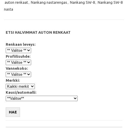
b
t
s
l
auton renkaat
,
Nankang nastarengas
,
Nankang SW-8
,
Nankang SW-8
o
e
A
o
r
p
nasta
k
p
ETSI HALVIMMAT AUTON RENKAAT
Renkaan leveys:
Profiilisuhde:
Vannekoko:
Merkki:
Kausi/automalli:
HAE