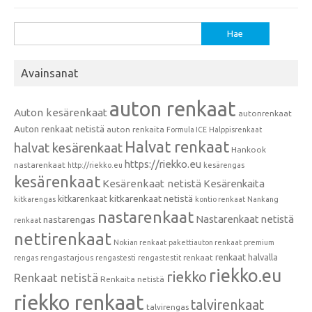
Haku:
Avainsanat
auton renkaat
Auton kesärenkaat
autonrenkaat
Auton renkaat netistä
auton renkaita
Formula ICE
Halppisrenkaat
Halvat renkaat
halvat kesärenkaat
Hankook
https://riekko.eu
nastarenkaat
http://riekko.eu
kesärengas
kesärenkaat
Kesärenkaat netistä
Kesärenkaita
kitkarenkaat
kitkarenkaat netistä
kitkarengas
kontio renkaat
Nankang
nastarenkaat
Nastarenkaat netistä
nastarengas
renkaat
nettirenkaat
Nokian renkaat
pakettiauton renkaat
premium
renkaat halvalla
rengastarjous
renkaat
rengas
rengastesti
rengastestit
riekko.eu
riekko
Renkaat netistä
Renkaita netistä
riekko renkaat
talvirenkaat
talvirengas