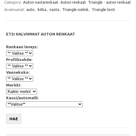
e
t
t
i
Category:
Auton nastarenkaat
Auton renkaat
Triangle - auton renkaat
b
t
s
l
Avainsanat:
auto
,
kitka
,
nasta
,
Triangle icelink
,
Triangle testi
o
e
A
o
r
p
k
p
ETSI HALVIMMAT AUTON RENKAAT
Renkaan leveys:
Profiilisuhde:
Vannekoko:
Merkki:
Kausi/automalli:
HAE