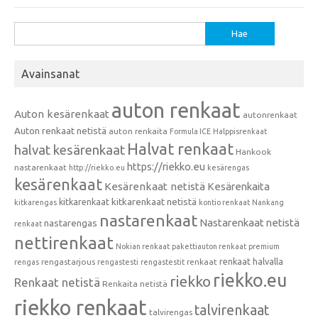
Haku:
Avainsanat
auton renkaat
Auton kesärenkaat
autonrenkaat
Auton renkaat netistä
auton renkaita
Formula ICE
Halppisrenkaat
Halvat renkaat
halvat kesärenkaat
Hankook
https://riekko.eu
nastarenkaat
http://riekko.eu
kesärengas
kesärenkaat
Kesärenkaat netistä
Kesärenkaita
kitkarenkaat
kitkarenkaat netistä
kitkarengas
kontio renkaat
Nankang
nastarenkaat
Nastarenkaat netistä
nastarengas
renkaat
nettirenkaat
Nokian renkaat
pakettiauton renkaat
premium
renkaat halvalla
rengastarjous
renkaat
rengas
rengastesti
rengastestit
riekko.eu
riekko
Renkaat netistä
Renkaita netistä
riekko renkaat
talvirenkaat
talvirengas