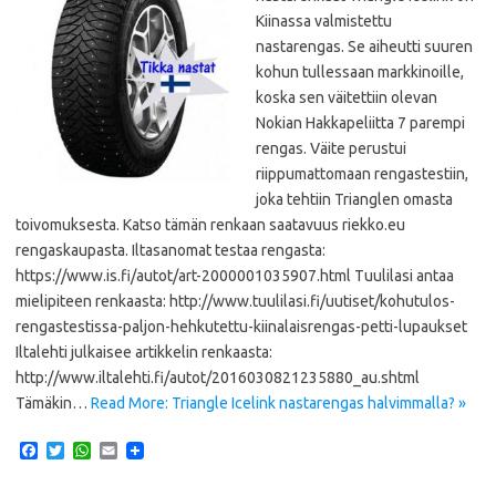
Kiinassa valmistettu
nastarengas. Se aiheutti suuren
kohun tullessaan markkinoille,
koska sen väitettiin olevan
Nokian Hakkapeliitta 7 parempi
rengas. Väite perustui
riippumattomaan rengastestiin,
joka tehtiin Trianglen omasta
toivomuksesta. Katso tämän renkaan saatavuus riekko.eu
rengaskaupasta. Iltasanomat testaa rengasta:
https://www.is.fi/autot/art-2000001035907.html Tuulilasi antaa
mielipiteen renkaasta: http://www.tuulilasi.fi/uutiset/kohutulos-
rengastestissa-paljon-hehkutettu-kiinalaisrengas-petti-lupaukset
Iltalehti julkaisee artikkelin renkaasta:
http://www.iltalehti.fi/autot/2016030821235880_au.shtml
Tämäkin…
Read More: Triangle Icelink nastarengas halvimmalla? »
F
T
W
E
a
w
h
m
c
i
a
a