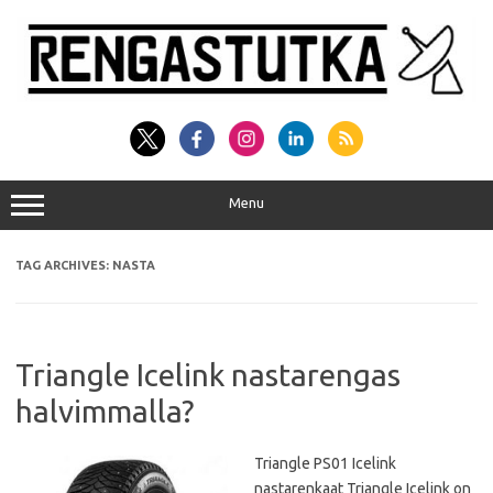
Skip
to
content
Menu
TAG ARCHIVES:
NASTA
Triangle Icelink nastarengas
halvimmalla?
Triangle PS01 Icelink
nastarenkaat Triangle Icelink on