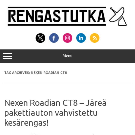
Skip
to
content
Menu
TAG ARCHIVES:
NEXEN ROADIAN CT8
Nexen Roadian CT8 – Järeä
pakettiauton vahvistettu
kesärengas!