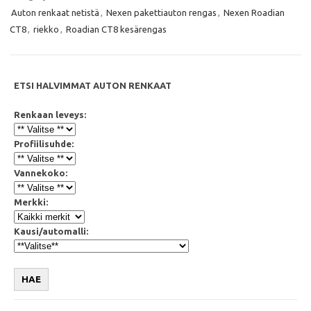
b
t
s
l
Auton renkaat netistä
,
Nexen pakettiauton rengas
,
Nexen Roadian
o
e
A
o
r
p
CT8
,
riekko
,
Roadian CT8 kesärengas
k
p
ETSI HALVIMMAT AUTON RENKAAT
Renkaan leveys:
Profiilisuhde:
Vannekoko:
Merkki:
Kausi/automalli:
HAE