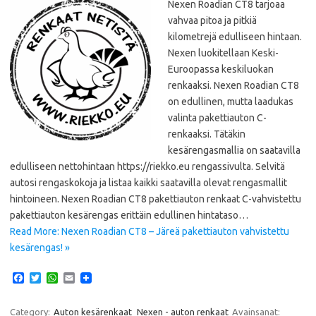
Nexen Roadian CT8 tarjoaa
vahvaa pitoa ja pitkiä
kilometrejä edulliseen hintaan.
Nexen luokitellaan Keski-
Euroopassa keskiluokan
renkaaksi. Nexen Roadian CT8
on edullinen, mutta laadukas
valinta pakettiauton C-
renkaaksi. Tätäkin
kesärengasmallia on saatavilla
edulliseen nettohintaan https://riekko.eu rengassivulta. Selvitä
autosi rengaskokoja ja listaa kaikki saatavilla olevat rengasmallit
hintoineen. Nexen Roadian CT8 pakettiauton renkaat C-vahvistettu
pakettiauton kesärengas erittäin edullinen hintataso…
Read More: Nexen Roadian CT8 – Järeä pakettiauton vahvistettu
kesärengas! »
F
T
W
E
a
w
h
m
c
i
a
a
e
t
t
i
Category:
Auton kesärenkaat
Nexen - auton renkaat
Avainsanat: