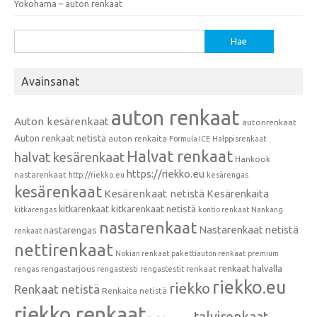
Yokohama – auton renkaat
Haku:
Avainsanat
auton renkaat
Auton kesärenkaat
autonrenkaat
Auton renkaat netistä
auton renkaita
Formula ICE
Halppisrenkaat
Halvat renkaat
halvat kesärenkaat
Hankook
https://riekko.eu
nastarenkaat
http://riekko.eu
kesärengas
kesärenkaat
Kesärenkaat netistä
Kesärenkaita
kitkarenkaat
kitkarenkaat netistä
kitkarengas
kontio renkaat
Nankang
nastarenkaat
Nastarenkaat netistä
nastarengas
renkaat
nettirenkaat
Nokian renkaat
pakettiauton renkaat
premium
renkaat halvalla
rengastarjous
renkaat
rengas
rengastesti
rengastestit
riekko.eu
riekko
Renkaat netistä
Renkaita netistä
riekko renkaat
talvirenkaat