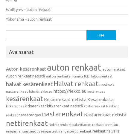
Wolftyres – auton renkaat
Yokohama – auton renkaat
Haku:
Avainsanat
auton renkaat
Auton kesärenkaat
autonrenkaat
Auton renkaat netistä
auton renkaita
Formula ICE
Halppisrenkaat
Halvat renkaat
halvat kesärenkaat
Hankook
https://riekko.eu
nastarenkaat
http://riekko.eu
kesärengas
kesärenkaat
Kesärenkaat netistä
Kesärenkaita
kitkarenkaat
kitkarenkaat netistä
kitkarengas
kontio renkaat
Nankang
nastarenkaat
Nastarenkaat netistä
nastarengas
renkaat
nettirenkaat
Nokian renkaat
pakettiauton renkaat
premium
renkaat halvalla
rengastarjous
renkaat
rengas
rengastesti
rengastestit