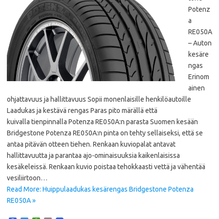
Potenz
a
RE050A
– Auton
kesäre
ngas
Erinom
ainen
ohjattavuus ja hallittavuus Sopii monenlaisille henkilöautoille
Laadukas ja kestävä rengas Paras pito märällä että
kuivalla tienpinnalla Potenza RE050A:n parasta Suomen kesään
Bridgestone Potenza RE050A:n pinta on tehty sellaiseksi, että se
antaa pitävän otteen tiehen. Renkaan kuviopalat antavat
hallittavuutta ja parantaa ajo-ominaisuuksia kaikenlaisissa
kesäkeleissä. Renkaan kuvio poistaa tehokkaasti vettä ja vähentää
vesiliirtoon…
Read More: Huippulaadukas kesärengas Bridgestone Potenza
RE050A »