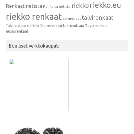
riekko.eu
riekko
Renkaat netistä
Renkaita netistä
riekko renkaat
talvirenkaat
talvirengas
testivoittaja
Toyo renkaat
Talvirenkaat netistä
TArjousrenkaat
uusiorenkaat
Edulliset verkkokaupat: