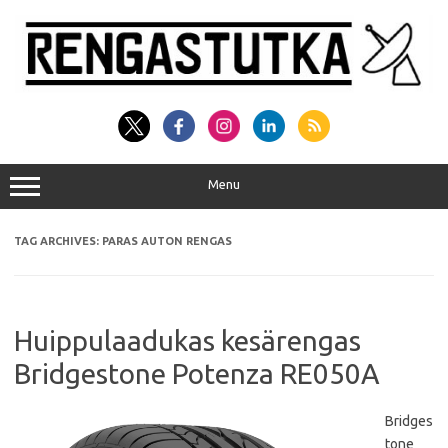
Skip
to
content
Menu
TAG ARCHIVES:
PARAS AUTON RENGAS
Huippulaadukas kesärengas
Bridgestone Potenza RE050A
Bridges
tone