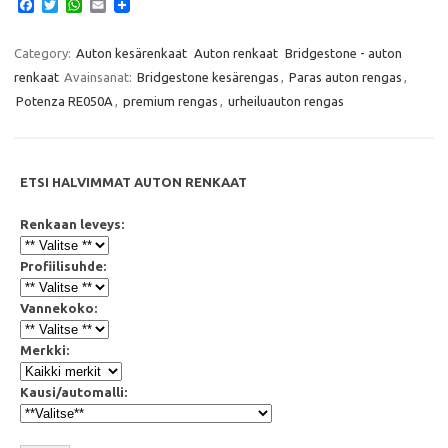
F
T
W
E
a
w
h
m
c
i
a
a
e
t
t
i
Category:
Auton kesärenkaat
Auton renkaat
Bridgestone - auton
b
t
s
l
renkaat
Avainsanat:
Bridgestone kesärengas
,
Paras auton rengas
,
o
e
A
o
r
p
Potenza RE050A
,
premium rengas
,
urheiluauton rengas
k
p
ETSI HALVIMMAT AUTON RENKAAT
Renkaan leveys:
Profiilisuhde:
Vannekoko:
Merkki:
Kausi/automalli: