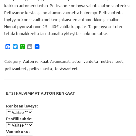
kaikkiin automerkkeihin. Peltivanne on hyvä valinta auton vanteeksi.
Peltivanne kestää ja on alumiinivannetta halvempi. Peltivanteita
löytyy riekon sivuilta melkein jokaiseen automerkkiin ja malliin.
Hinnat pyörivät noin 25 – 40€ välillä kappale. Tarjospyyntö tulee
tehdä lomakkeella tai ottamalla yhteyttä sähköpostitse.
F
T
W
E
a
w
h
m
c
i
a
a
e
t
t
i
Category:
Auton renkaat
Avainsanat:
auton vanteita
,
nettivanteet
,
b
t
s
l
peltivanteet
,
peltivanteita
,
teräsvanteet
o
e
A
o
r
p
k
p
ETSI HALVIMMAT AUTON RENKAAT
Renkaan leveys:
Profiilisuhde:
Vannekoko: