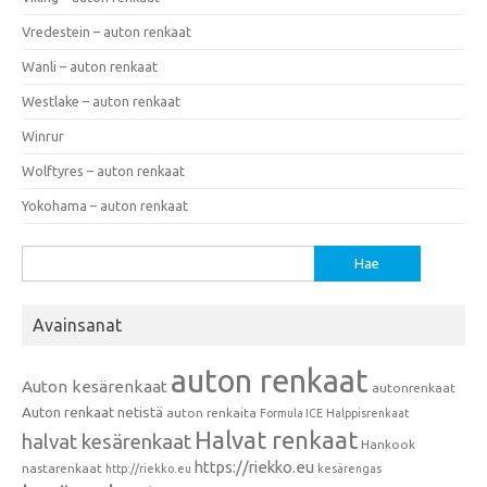
Vredestein – auton renkaat
Wanli – auton renkaat
Westlake – auton renkaat
Winrur
Wolftyres – auton renkaat
Yokohama – auton renkaat
Haku:
Avainsanat
auton renkaat
Auton kesärenkaat
autonrenkaat
Auton renkaat netistä
auton renkaita
Formula ICE
Halppisrenkaat
Halvat renkaat
halvat kesärenkaat
Hankook
https://riekko.eu
nastarenkaat
http://riekko.eu
kesärengas