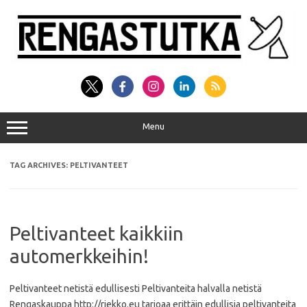
Skip
to
content
Menu
TAG ARCHIVES:
PELTIVANTEET
Peltivanteet kaikkiin
automerkkeihin!
Peltivanteet netistä edullisesti Peltivanteita halvalla netistä
Rengaskauppa http://riekko.eu tarjoaa erittäin edullisia peltivanteita