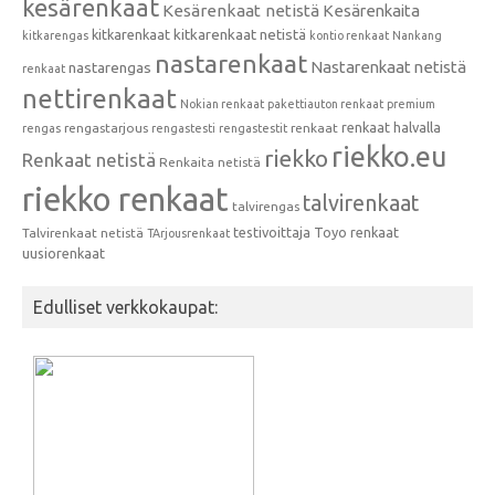
kesärenkaat
Kesärenkaat netistä
Kesärenkaita
kitkarenkaat
kitkarenkaat netistä
kitkarengas
kontio renkaat
Nankang
nastarenkaat
Nastarenkaat netistä
nastarengas
renkaat
nettirenkaat
Nokian renkaat
pakettiauton renkaat
premium
renkaat halvalla
rengastarjous
renkaat
rengas
rengastesti
rengastestit
riekko.eu
riekko
Renkaat netistä
Renkaita netistä
riekko renkaat
talvirenkaat
talvirengas
testivoittaja
Toyo renkaat
Talvirenkaat netistä
TArjousrenkaat
uusiorenkaat
Edulliset verkkokaupat: