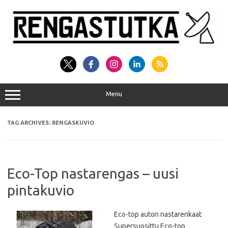
Skip
to
content
Menu
TAG ARCHIVES:
RENGASKUVIO
Eco-Top nastarengas – uusi
pintakuvio
Eco-top auton nastarenkaat
Supersuosittu Eco-top