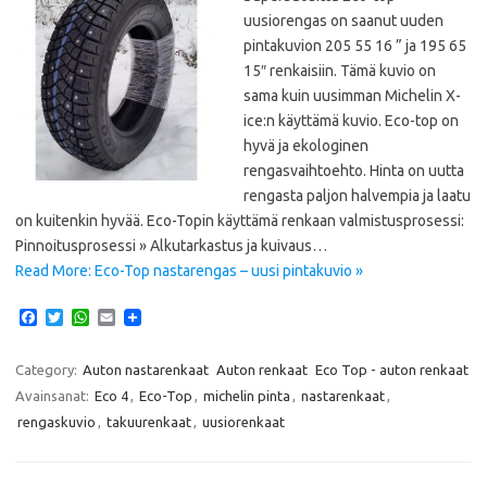
uusiorengas on saanut uuden
pintakuvion 205 55 16 ” ja 195 65
15″ renkaisiin. Tämä kuvio on
sama kuin uusimman Michelin X-
ice:n käyttämä kuvio. Eco-top on
hyvä ja ekologinen
rengasvaihtoehto. Hinta on uutta
rengasta paljon halvempia ja laatu
on kuitenkin hyvää. Eco-Topin käyttämä renkaan valmistusprosessi:
Pinnoitusprosessi » Alkutarkastus ja kuivaus…
Read More: Eco-Top nastarengas – uusi pintakuvio »
F
T
W
E
a
w
h
m
c
i
a
a
e
t
t
i
Category:
Auton nastarenkaat
Auton renkaat
Eco Top - auton renkaat
b
t
s
l
Avainsanat:
Eco 4
,
Eco-Top
,
michelin pinta
,
nastarenkaat
,
o
e
A
o
r
p
rengaskuvio
,
takuurenkaat
,
uusiorenkaat
k
p