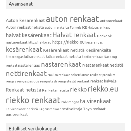
Avainsanat
auton renkaat
Auton kesärenkaat
autonrenkaat
Auton renkaat netistä
auton renkaita
Formula ICE
Halppisrenkaat
Halvat renkaat
halvat kesärenkaat
Hankook
https://riekko.eu
nastarenkaat
http://riekko.eu
kesärengas
kesärenkaat
Kesärenkaat netistä
Kesärenkaita
kitkarenkaat
kitkarenkaat netistä
kitkarengas
kontio renkaat
Nankang
nastarenkaat
Nastarenkaat netistä
nastarengas
renkaat
nettirenkaat
Nokian renkaat
pakettiauton renkaat
premium
renkaat halvalla
rengastarjous
renkaat
rengas
rengastesti
rengastestit
riekko.eu
riekko
Renkaat netistä
Renkaita netistä
riekko renkaat
talvirenkaat
talvirengas
testivoittaja
Toyo renkaat
Talvirenkaat netistä
TArjousrenkaat
uusiorenkaat
Edulliset verkkokaupat: