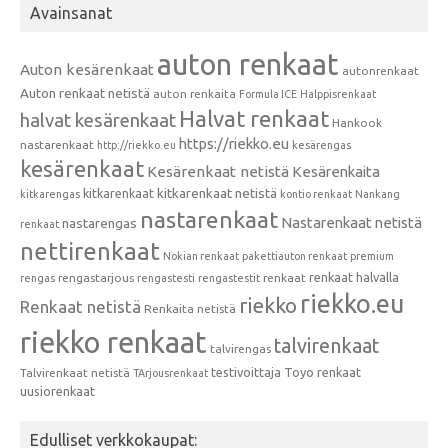
Avainsanat
auton renkaat
Auton kesärenkaat
autonrenkaat
Auton renkaat netistä
auton renkaita
Formula ICE
Halppisrenkaat
Halvat renkaat
halvat kesärenkaat
Hankook
https://riekko.eu
nastarenkaat
http://riekko.eu
kesärengas
kesärenkaat
Kesärenkaat netistä
Kesärenkaita
kitkarenkaat
kitkarenkaat netistä
kitkarengas
kontio renkaat
Nankang
nastarenkaat
Nastarenkaat netistä
nastarengas
renkaat
nettirenkaat
Nokian renkaat
pakettiauton renkaat
premium
renkaat halvalla
rengastarjous
renkaat
rengas
rengastesti
rengastestit
riekko.eu
riekko
Renkaat netistä
Renkaita netistä
riekko renkaat
talvirenkaat
talvirengas
testivoittaja
Toyo renkaat
Talvirenkaat netistä
TArjousrenkaat
uusiorenkaat
Edulliset verkkokaupat: