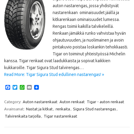
auton nastarengas, jossa yhdistyvät
nastarenkaan ominaisuudet jäällä ja
kitkarenkaan ominaisuudet lumessa.
Rengas toimii kaikilla talvikeleillä.
Renkaan jämäkkä runko vahvistaa hyvän
ohjautuvuuden, ja nuolimainen ja avoin
pintakuvio poistaa loskankin tehokkaasti.
Tigar on toiminut yhteistyössä Michelin
kanssa. Tigar renkaat ovat laadukkaista ja sopivat kaikkien
kukkaroille. Tigar Sigura Stud talvirengas…
Read More: Tigar Sigura Stud edullinen nastarengas! »
F
T
W
E
a
w
h
m
c
i
a
a
e
t
t
i
Category:
Auton nastarenkaat
Auton renkaat
Tigar - auton renkaat
b
t
s
l
Avainsanat:
Nastat ja kitkat
,
renkaita
,
Sigura Stud nastarengas
,
o
e
A
o
r
p
Talvirenkaita tarjolla
,
Tigar nastarenkaat
k
p