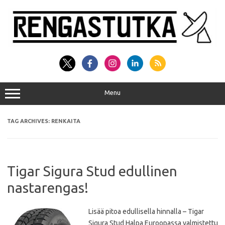
Skip
to
content
Menu
TAG ARCHIVES:
RENKAITA
Tigar Sigura Stud edullinen
nastarengas!
Lisää pitoa edullisella hinnalla – Tigar
Sigura Stud Halpa Euroopassa valmistettu