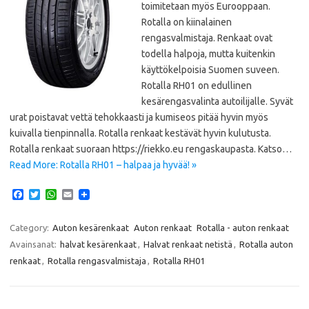
toimitetaan myös Eurooppaan.
Rotalla on kiinalainen
rengasvalmistaja. Renkaat ovat
todella halpoja, mutta kuitenkin
käyttökelpoisia Suomen suveen.
Rotalla RH01 on edullinen
kesärengasvalinta autoilijalle. Syvät
urat poistavat vettä tehokkaasti ja kumiseos pitää hyvin myös
kuivalla tienpinnalla. Rotalla renkaat kestävät hyvin kulutusta.
Rotalla renkaat suoraan https://riekko.eu rengaskaupasta. Katso…
Read More: Rotalla RH01 – halpaa ja hyvää! »
F
T
W
E
a
w
h
m
c
i
a
a
e
t
t
i
Category:
Auton kesärenkaat
Auton renkaat
Rotalla - auton renkaat
b
t
s
l
Avainsanat:
halvat kesärenkaat
,
Halvat renkaat netistä
,
Rotalla auton
o
e
A
o
r
p
renkaat
,
Rotalla rengasvalmistaja
,
Rotalla RH01
k
p