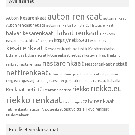
Avainsanat
auton renkaat
Auton kesärenkaat
autonrenkaat
Auton renkaat netistä
auton renkaita
Formula ICE
Halppisrenkaat
Halvat renkaat
halvat kesärenkaat
Hankook
https://riekko.eu
nastarenkaat
http://riekko.eu
kesärengas
kesärenkaat
Kesärenkaat netistä
Kesärenkaita
kitkarenkaat
kitkarenkaat netistä
kitkarengas
kontio renkaat
Nankang
nastarenkaat
Nastarenkaat netistä
nastarengas
renkaat
nettirenkaat
Nokian renkaat
pakettiauton renkaat
premium
renkaat halvalla
rengastarjous
renkaat
rengas
rengastesti
rengastestit
riekko.eu
riekko
Renkaat netistä
Renkaita netistä
riekko renkaat
talvirenkaat
talvirengas
testivoittaja
Toyo renkaat
Talvirenkaat netistä
TArjousrenkaat
uusiorenkaat
Edulliset verkkokaupat: