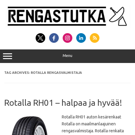
Skip
to
content
Menu
TAG ARCHIVES:
ROTALLA RENGASVALMISTAJA
Rotalla RH01 – halpaa ja hyvää!
Rotalla RH01 auton kesärenkaat
Rotalla on maailmanlaajuinen
rengasvalmistaja. Rotalla renkaita