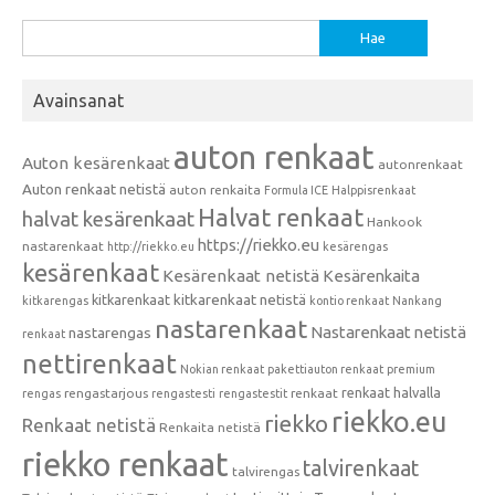
Haku:
Avainsanat
auton renkaat
Auton kesärenkaat
autonrenkaat
Auton renkaat netistä
auton renkaita
Formula ICE
Halppisrenkaat
Halvat renkaat
halvat kesärenkaat
Hankook
https://riekko.eu
nastarenkaat
http://riekko.eu
kesärengas
kesärenkaat
Kesärenkaat netistä
Kesärenkaita
kitkarenkaat
kitkarenkaat netistä
kitkarengas
kontio renkaat
Nankang
nastarenkaat
Nastarenkaat netistä
nastarengas
renkaat
nettirenkaat
Nokian renkaat
pakettiauton renkaat
premium
renkaat halvalla
rengastarjous
renkaat
rengas
rengastesti
rengastestit
riekko.eu
riekko
Renkaat netistä
Renkaita netistä
riekko renkaat
talvirenkaat
talvirengas