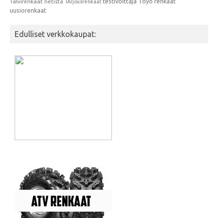
testivoittaja
Toyo renkaat
Talvirenkaat netistä
TArjousrenkaat
uusiorenkaat
Edulliset verkkokaupat: