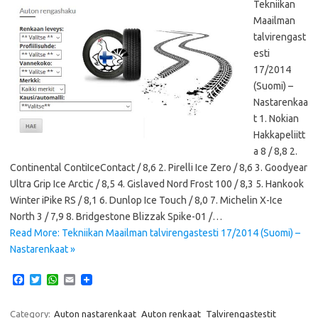
Tekniikan
Maailman
talvirengast
esti
17/2014
(Suomi) –
Nastarenkaa
t 1. Nokian
Hakkapeliitt
a 8 / 8,8 2.
Continental ContiIceContact / 8,6 2. Pirelli Ice Zero / 8,6 3. Goodyear
Ultra Grip Ice Arctic / 8,5 4. Gislaved Nord Frost 100 / 8,3 5. Hankook
Winter iPike RS / 8,1 6. Dunlop Ice Touch / 8,0 7. Michelin X-Ice
North 3 / 7,9 8. Bridgestone Blizzak Spike-01 /…
Read More: Tekniikan Maailman talvirengastesti 17/2014 (Suomi) –
Nastarenkaat »
F
T
W
E
a
w
h
m
c
i
a
a
e
t
t
i
Category:
Auton nastarenkaat
Auton renkaat
Talvirengastestit