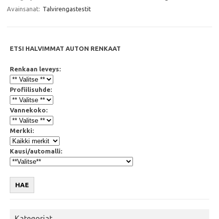
b
t
s
l
Avainsanat:
Talvirengastestit
o
e
A
o
r
p
k
p
ETSI HALVIMMAT AUTON RENKAAT
Renkaan leveys:
Profiilisuhde:
Vannekoko:
Merkki:
Kausi/automalli:
HAE
Kategoriat