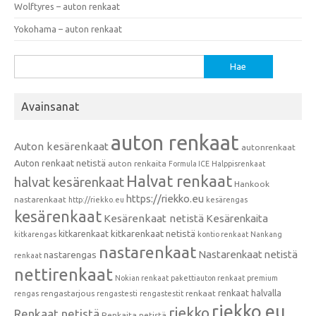
Wolftyres – auton renkaat
Yokohama – auton renkaat
Haku:
Avainsanat
auton renkaat
Auton kesärenkaat
autonrenkaat
Auton renkaat netistä
auton renkaita
Formula ICE
Halppisrenkaat
Halvat renkaat
halvat kesärenkaat
Hankook
https://riekko.eu
nastarenkaat
http://riekko.eu
kesärengas
kesärenkaat
Kesärenkaat netistä
Kesärenkaita
kitkarenkaat
kitkarenkaat netistä
kitkarengas
kontio renkaat
Nankang
nastarenkaat
Nastarenkaat netistä
nastarengas
renkaat
nettirenkaat
Nokian renkaat
pakettiauton renkaat
premium
renkaat halvalla
rengastarjous
renkaat
rengas
rengastesti
rengastestit
riekko.eu
riekko
Renkaat netistä
Renkaita netistä