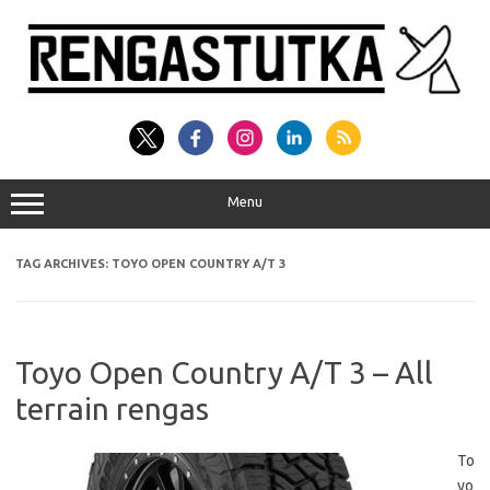
Skip
to
content
Menu
TAG ARCHIVES:
TOYO OPEN COUNTRY A/T 3
Toyo Open Country A/T 3 – All
terrain rengas
To
yo