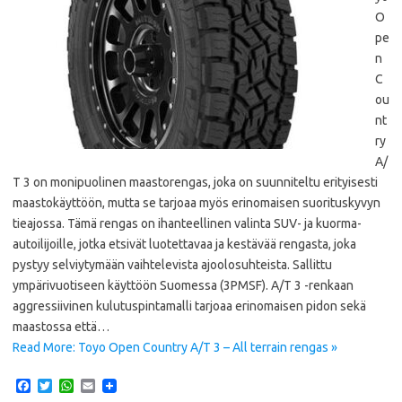
O
pe
n
C
ou
nt
ry
A/
T 3 on monipuolinen maastorengas, joka on suunniteltu erityisesti
maastokäyttöön, mutta se tarjoaa myös erinomaisen suorituskyvyn
tieajossa. Tämä rengas on ihanteellinen valinta SUV- ja kuorma-
autoilijoille, jotka etsivät luotettavaa ja kestävää rengasta, joka
pystyy selviytymään vaihtelevista ajoolosuhteista. Sallittu
ympärivuotiseen käyttöön Suomessa (3PMSF). A/T 3 -renkaan
aggressiivinen kulutuspintamalli tarjoaa erinomaisen pidon sekä
maastossa että…
Read More: Toyo Open Country A/T 3 – All terrain rengas »
F
T
W
E
a
w
h
m