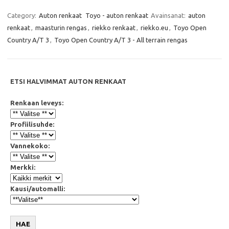
c
i
a
a
e
t
t
i
Category:
Auton renkaat
Toyo - auton renkaat
Avainsanat:
auton
b
t
s
l
renkaat
,
maasturin rengas
,
riekko renkaat
,
riekko.eu
,
Toyo Open
o
e
A
o
r
p
Country A/T 3
,
Toyo Open Country A/T 3 - All terrain rengas
k
p
ETSI HALVIMMAT AUTON RENKAAT
Renkaan leveys:
Profiilisuhde:
Vannekoko:
Merkki:
Kausi/automalli:
HAE