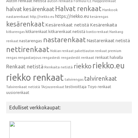
Auton renkaat netistä
auton renkaita
Formula ICE
Halppisrenkaat
Halvat renkaat
halvat kesärenkaat
Hankook
https://riekko.eu
nastarenkaat
http://riekko.eu
kesärengas
kesärenkaat
Kesärenkaat netistä
Kesärenkaita
kitkarenkaat
kitkarenkaat netistä
kitkarengas
kontio renkaat
Nankang
nastarenkaat
Nastarenkaat netistä
nastarengas
renkaat
nettirenkaat
Nokian renkaat
pakettiauton renkaat
premium
renkaat halvalla
rengastarjous
renkaat
rengas
rengastesti
rengastestit
riekko.eu
riekko
Renkaat netistä
Renkaita netistä
riekko renkaat
talvirenkaat
talvirengas
testivoittaja
Toyo renkaat
Talvirenkaat netistä
TArjousrenkaat
uusiorenkaat
Edulliset verkkokaupat: