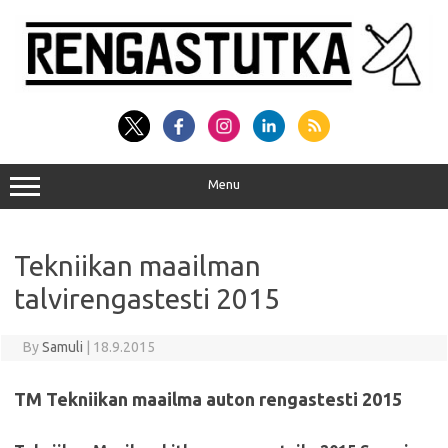
Skip
to
content
Menu
Tekniikan maailman
talvirengastesti 2015
By
Samuli
|
18.9.2015
TM Tekniikan maailma auton rengastesti 2015