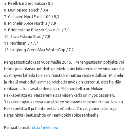
5. Pirelli Ice Zero Saksa / 8,5
6. Dunlop Ice Touch / 8,4
7. Gislaved Nord Frost 100 / 8,3
8. Michelin X-Ice North 3 / 7,9
9. Bridgestone Blizzak Spike-01 / 7,8
10. Sava Eskimo Stud / 7,8
11. Nordman 5 / 7,7
12. Linglong GreenMax WinterGrip / 7,2
Rengastestitulokset vuosimallia 2015. TM rengastestin pohjalta voi
tehdä jonkinlaisia pohdintoja. Mielestäni kitkarenkaiden viisi parasta
ovat hyvin lähellä toisiaan. Näistä kannattaa valita edullisin. Michelin
ja Pirelli ovat edullisimmat. Michelin myös on kertonut, että heidän
renkaansa kestävät pidempään. Ylihinnoiteltu on Nokian
Hakkapeliitta R2. Nastarenkaissa viiden kärki on myös tasainen.
Tässäkin tapauksessa suosittelen seuraamaan hinnoittelua. Nokian
Hakkapeliitta 8 ja Continental IceContact 2 ovat ylihinnoilteltuja.
Paras hinta- laatusuhde on Hankookin I pike renkaalla.
Parhaat hinnat
http://riekko.eu