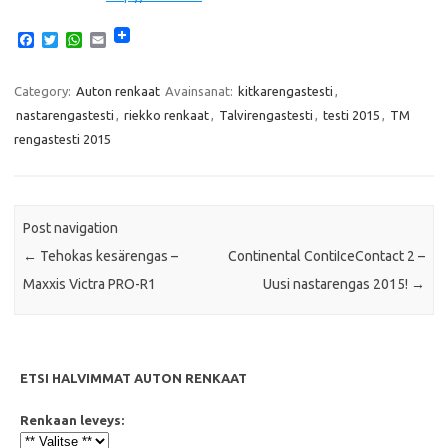
F
T
W
E
a
w
h
m
c
i
a
a
e
t
t
i
Category:
Auton renkaat
Avainsanat:
kitkarengastesti
,
b
t
s
l
nastarengastesti
,
riekko renkaat
,
Talvirengastesti
,
testi 2015
,
TM
o
e
A
o
r
p
rengastesti 2015
k
p
Post navigation
←
Tehokas kesärengas –
Continental ContiIceContact 2 –
Maxxis Victra PRO-R1
Uusi nastarengas 2015!
→
ETSI HALVIMMAT AUTON RENKAAT
Renkaan leveys: