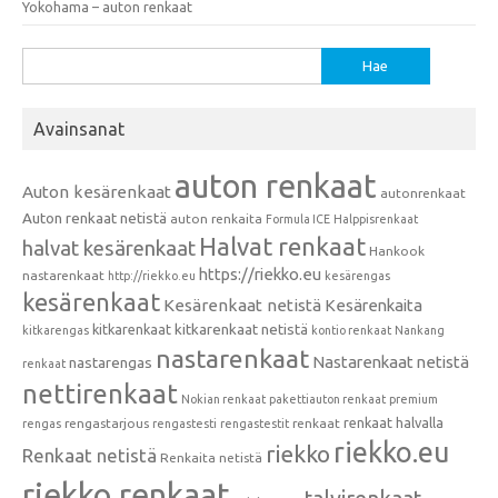
Yokohama – auton renkaat
Haku:
Avainsanat
auton renkaat
Auton kesärenkaat
autonrenkaat
Auton renkaat netistä
auton renkaita
Formula ICE
Halppisrenkaat
Halvat renkaat
halvat kesärenkaat
Hankook
https://riekko.eu
nastarenkaat
http://riekko.eu
kesärengas
kesärenkaat
Kesärenkaat netistä
Kesärenkaita
kitkarenkaat
kitkarenkaat netistä
kitkarengas
kontio renkaat
Nankang
nastarenkaat
Nastarenkaat netistä
nastarengas
renkaat
nettirenkaat
Nokian renkaat
pakettiauton renkaat
premium
renkaat halvalla
rengastarjous
renkaat
rengas
rengastesti
rengastestit
riekko.eu
riekko
Renkaat netistä
Renkaita netistä
riekko renkaat