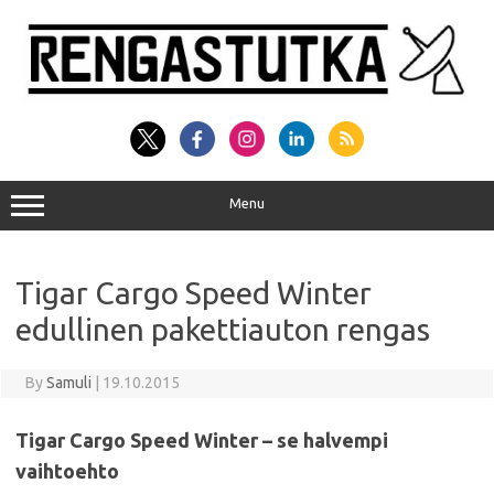
Skip
to
content
Menu
Tigar Cargo Speed Winter
edullinen pakettiauton rengas
By
Samuli
|
19.10.2015
Tigar Cargo Speed Winter – se halvempi
vaihtoehto