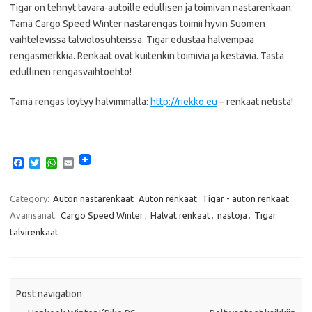
Tigar on tehnyt tavara-autoille edullisen ja toimivan nastarenkaan.
Tämä Cargo Speed Winter nastarengas toimii hyvin Suomen
vaihtelevissa talviolosuhteissa. Tigar edustaa halvempaa
rengasmerkkiä. Renkaat ovat kuitenkin toimivia ja kestäviä. Tästä
edullinen rengasvaihtoehto!
Tämä rengas löytyy halvimmalla:
http://riekko.eu
– renkaat netistä!
F
T
W
E
a
w
h
m
c
i
a
a
e
t
t
i
Category:
Auton nastarenkaat
Auton renkaat
Tigar - auton renkaat
b
t
s
l
Avainsanat:
Cargo Speed Winter
,
Halvat renkaat
,
nastoja
,
Tigar
o
e
A
o
r
p
talvirenkaat
k
p
Post navigation