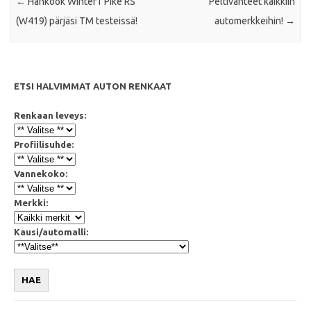
←
Hankook Winter I´Pike RS
Peltivanteet kaikkiin
(W419) pärjäsi TM testeissä!
automerkkeihin!
→
ETSI HALVIMMAT AUTON RENKAAT
Renkaan leveys:
Profiilisuhde:
Vannekoko:
Merkki:
Kausi/automalli:
HAE