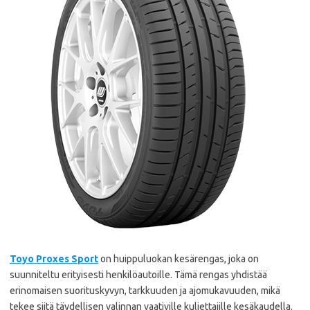
Toyo Proxes Sport
on huippuluokan kesärengas, joka on
suunniteltu erityisesti henkilöautoille. Tämä rengas yhdistää
erinomaisen suorituskyvyn, tarkkuuden ja ajomukavuuden, mikä
tekee siitä täydellisen valinnan vaativille kuljettajille kesäkaudella.