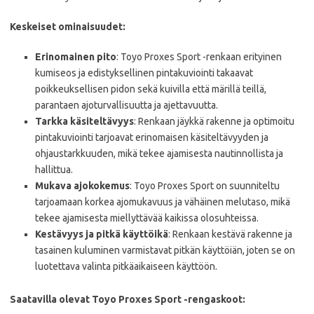
Keskeiset ominaisuudet:
Erinomainen pito
: Toyo Proxes Sport -renkaan erityinen
kumiseos ja edistyksellinen pintakuviointi takaavat
poikkeuksellisen pidon sekä kuivilla että märillä teillä,
parantaen ajoturvallisuutta ja ajettavuutta.
Tarkka käsiteltävyys
: Renkaan jäykkä rakenne ja optimoitu
pintakuviointi tarjoavat erinomaisen käsiteltävyyden ja
ohjaustarkkuuden, mikä tekee ajamisesta nautinnollista ja
hallittua.
Mukava ajokokemus
: Toyo Proxes Sport on suunniteltu
tarjoamaan korkea ajomukavuus ja vähäinen melutaso, mikä
tekee ajamisesta miellyttävää kaikissa olosuhteissa.
Kestävyys ja pitkä käyttöikä
: Renkaan kestävä rakenne ja
tasainen kuluminen varmistavat pitkän käyttöiän, joten se on
luotettava valinta pitkäaikaiseen käyttöön.
Saatavilla olevat Toyo Proxes Sport -rengaskoot: