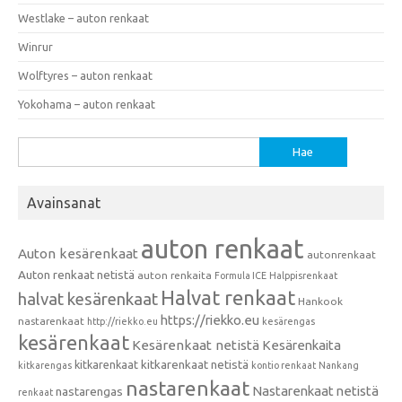
Westlake – auton renkaat
Winrur
Wolftyres – auton renkaat
Yokohama – auton renkaat
Haku:
Avainsanat
auton renkaat
Auton kesärenkaat
autonrenkaat
Auton renkaat netistä
auton renkaita
Formula ICE
Halppisrenkaat
Halvat renkaat
halvat kesärenkaat
Hankook
https://riekko.eu
nastarenkaat
http://riekko.eu
kesärengas
kesärenkaat
Kesärenkaat netistä
Kesärenkaita
kitkarenkaat
kitkarenkaat netistä
kitkarengas
kontio renkaat
Nankang
nastarenkaat
Nastarenkaat netistä
nastarengas
renkaat