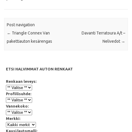
k
p
Post navigation
←
Triangle Connex Van
Davanti Terratoura A/t –
pakettiauton kesärengas
Nelivedot
→
ETSI HALVIMMAT AUTON RENKAAT
Renkaan leveys:
Profiilisuhde:
Vannekoko:
Merkki:
Kausi/automalli: