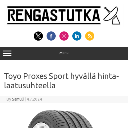
Skip
to
content
Menu
Toyo Proxes Sport hyvällä hinta-
laatusuhteella
By
Samuli
|
4.7.2024