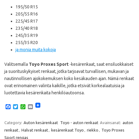
195/50 R15
205/55 R16
225/45 R17
235/40 R18
245/35 R19
255/35 R20
ja monia muita kokoja
Valitsemalla
Toyo Proxes Sport
-kesärenkaat, saat ensiluokkaiset
ja suorituskykyiset renkaat, jotka tarjoavat turvallisen, mukavan ja
nautinnollisen ajokokemuksen koko kesäkauden ajan. Nämä renkaat
ovat erinomainen valinta kaikille, jotka etsivät korkealaatuisia ja
luotettavia kesärenkaita henkilöautoonsa.
F
T
W
E
a
w
h
m
c
i
a
a
e
t
t
i
Category:
Auton kesärenkaat
Toyo - auton renkaat
Avainsanat:
auton
b
t
s
l
renkaat
,
Halvat renkaat
,
kesärenkaat Toyo
,
riekko
,
Toyo Proxes
o
e
A
o
r
p
Sport rengas