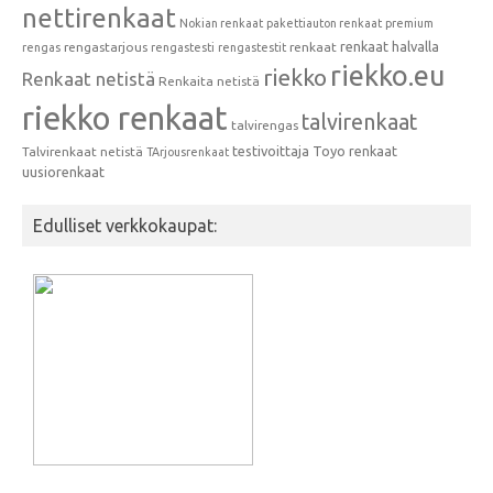
nettirenkaat
Nokian renkaat
pakettiauton renkaat
premium
renkaat halvalla
rengastarjous
renkaat
rengas
rengastesti
rengastestit
riekko.eu
riekko
Renkaat netistä
Renkaita netistä
riekko renkaat
talvirenkaat
talvirengas
testivoittaja
Toyo renkaat
Talvirenkaat netistä
TArjousrenkaat
uusiorenkaat
Edulliset verkkokaupat: