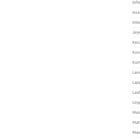
Infi
Ins
Inte
Jiny
Kes
Kon
Kum
Lan
Lap
Lau
Ling
Mas
Mat
Max