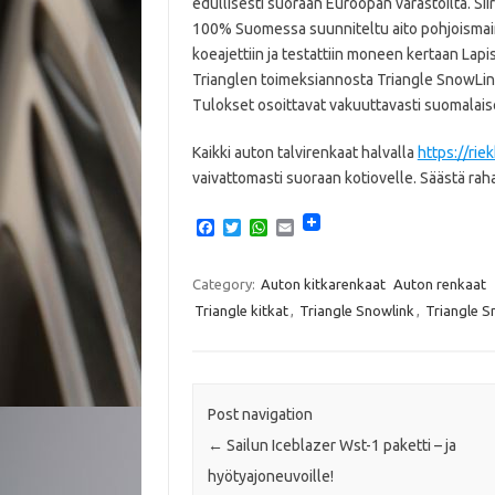
edullisesti suoraan Euroopan varastoilta. Si
100% Suomessa suunniteltu aito pohjoismain
koeajettiin ja testattiin moneen kertaan Lapis
Trianglen toimeksiannosta Triangle SnowLink 
Tulokset osoittavat vakuuttavasti suomalais
Kaikki auton talvirenkaat halvalla
https://rie
vaivattomasti suoraan kotiovelle. Säästä raha
F
T
W
E
a
w
h
m
c
i
a
a
e
t
t
i
Category:
Auton kitkarenkaat
Auton renkaat
b
t
s
l
Triangle kitkat
,
Triangle Snowlink
,
Triangle S
o
e
A
o
r
p
k
p
Post navigation
←
Sailun Iceblazer Wst-1 paketti – ja
hyötyajoneuvoille!