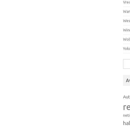
Vre
Wan
Wes
Win
Wol
Yok
Hak
A
Au
r
net
ha