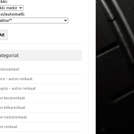
kki:
si/automalli:
AE
ategoriat
miinivanteet
ora – auton renkaat
ogrip – auton renkaat
on kesärenkaat
on kitkarenkaat
on nastarenkaat
on renkaat