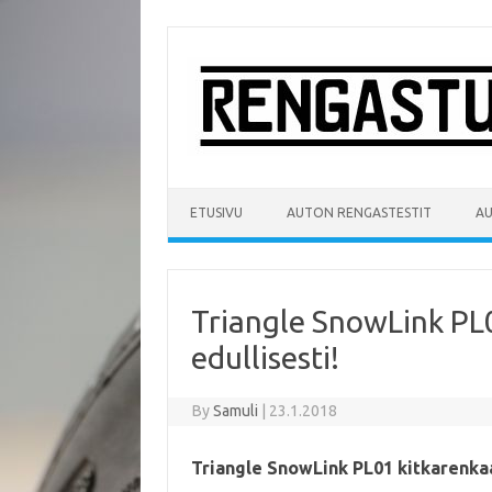
Skip
to
content
ETUSIVU
AUTON RENGASTESTIT
A
Triangle SnowLink PL
edullisesti!
By
Samuli
|
23.1.2018
Triangle SnowLink PL01 kitkarenka