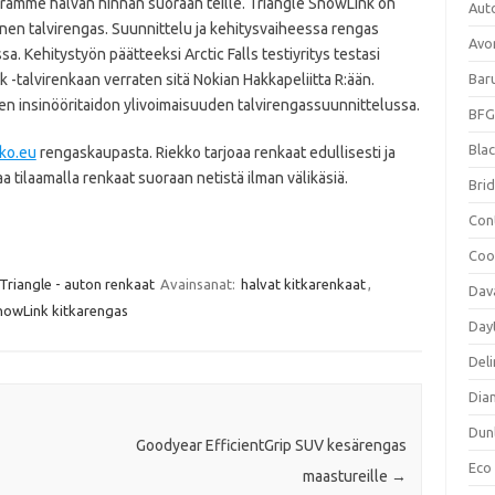
irrämme halvan hinnan suoraan teille. Triangle SnowLink on
Aut
en talvirengas. Suunnittelu ja kehitysvaiheessa rengas
Avo
sa. Kehitystyön päätteeksi Arctic Falls testiyritys testasi
-talvirenkaan verraten sitä Nokian Hakkapeliitta R:ään.
Bar
en insinööritaidon ylivoimaisuuden talvirengassuunnittelussa.
BFG
Blac
kko.eu
rengaskaupasta. Riekko tarjoaa renkaat edullisesti ja
a tilaamalla renkaat suoraan netistä ilman välikäsiä.
Bri
Con
Coo
Triangle - auton renkaat
Avainsanat:
halvat kitkarenkaat
,
Dav
nowLink kitkarengas
Day
Deli
Dia
Dun
Goodyear EfficientGrip SUV kesärengas
Eco
maastureille
→