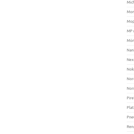
Mich
Mom
Mop
MP 
Mön
Nan
Nex
Nok
Nor
Nor
Pire
Plat
Pne
Ren