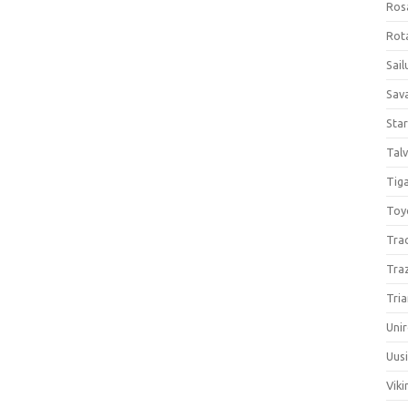
Ros
Rota
Sail
Sav
Sta
Talv
Tiga
Toy
Tra
Tra
Tria
Unir
Uus
Viki