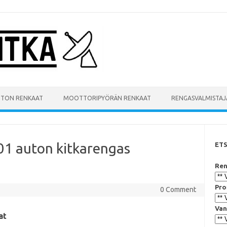
UTON RENKAAT
MOOTTORIPYÖRÄN RENKAAT
RENGASVALMISTAJ
01 auton kitkarengas
ET
Ren
Pro
0 Comment
Van
at