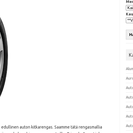
Mer
Kau
H
K
Alu
Aur
Aut
Aut
Aut
Aut
Aut
edullinen auton kitkarengas. Saamme tätä rengasmallia