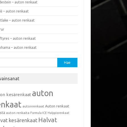
destein – auton renkaat
li – auton renkaat
tlake – auton renkaat
rur
ftyres – auton renkaat
ohama – auton renkaat
u:
vainsanat
auton
ton kesärenkaat
enkaat
Auton renkaat
autonrenkaat
istä
auton renkaita
Formula ICE
Halppisrenkaat
Halvat
lvat kesärenkaat