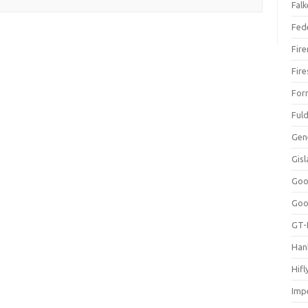
Falk
Fed
Fir
Fir
For
Ful
Gen
Gis
Goo
Goo
GT-
Han
Hifl
Impe