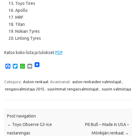
Toyo Tires
Apollo
MRF
Titan
Nokian Tyres
Linlong Tyres
Katso koko lista ja tulokset
PDF
F
T
W
E
a
w
h
m
c
i
a
a
e
t
t
i
Category:
Auton renkaat
Avainsanat:
auton renkaiden valmistajat
,
b
t
s
l
rengasvalmistaja 2015
,
suurimmat rengasvalmistajat
,
suurin valmistaja
o
e
A
o
r
p
k
p
Post navigation
←
Toyo Observe G3-Ice
Pit Bull – Made in USA –
nastarengas
Mönkijän renkaat
→