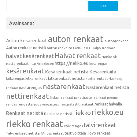
Haku:
Avainsanat
auton renkaat
Auton kesärenkaat
autonrenkaat
Auton renkaat netistä
auton renkaita
Formula ICE
Halppisrenkaat
Halvat renkaat
halvat kesärenkaat
Hankook
https://riekko.eu
nastarenkaat
http://riekko.eu
kesärengas
kesärenkaat
Kesärenkaat netistä
Kesärenkaita
kitkarenkaat
kitkarenkaat netistä
kitkarengas
kontio renkaat
Nankang
nastarenkaat
Nastarenkaat netistä
nastarengas
renkaat
nettirenkaat
Nokian renkaat
pakettiauton renkaat
premium
renkaat halvalla
rengastarjous
renkaat
rengas
rengastesti
rengastestit
riekko.eu
riekko
Renkaat netistä
Renkaita netistä
riekko renkaat
talvirenkaat
talvirengas
testivoittaja
Toyo renkaat
Talvirenkaat netistä
TArjousrenkaat