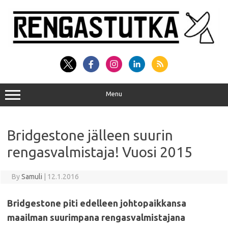
Skip
to
content
Menu
Bridgestone jälleen suurin
rengasvalmistaja! Vuosi 2015
By
Samuli
|
12.1.2016
Bridgestone piti edelleen johtopaikkansa
maailman suurimpana rengasvalmistajana