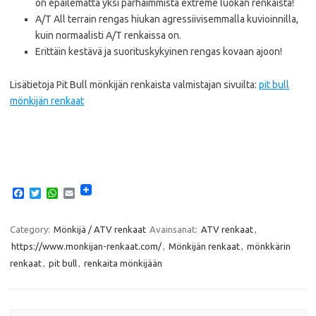
on epäilemättä yksi parhaimmista extreme luokan renkaista!
A/T All terrain rengas hiukan agressiivisemmalla kuvioinnilla,
kuin normaalisti A/T renkaissa on.
Erittäin kestävä ja suorituskykyinen rengas kovaan ajoon!
Lisätietoja Pit Bull mönkijän renkaista valmistajan sivuilta:
pit bull
mönkijän renkaat
F
T
W
E
a
w
h
m
c
i
a
a
e
t
t
i
Category:
Mönkijä / ATV renkaat
Avainsanat:
ATV renkaat
,
b
t
s
l
https://www.monkijan-renkaat.com/
,
Mönkijän renkaat
,
mönkkärin
o
e
A
o
r
p
renkaat
,
pit bull
,
renkaita mönkijään
k
p