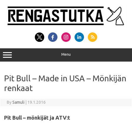
Skip
to
content
Menu
Pit Bull – Made in USA – Mönkijän
renkaat
By
Samuli
|
19.1.2016
Pit Bull – mönkijät ja ATV:t