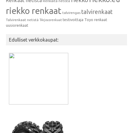
Renkaat netistä
Renkaita netistä
riekko renkaat
talvirenkaat
talvirengas
testivoittaja
Toyo renkaat
Talvirenkaat netistä
TArjousrenkaat
uusiorenkaat
Edulliset verkkokaupat: