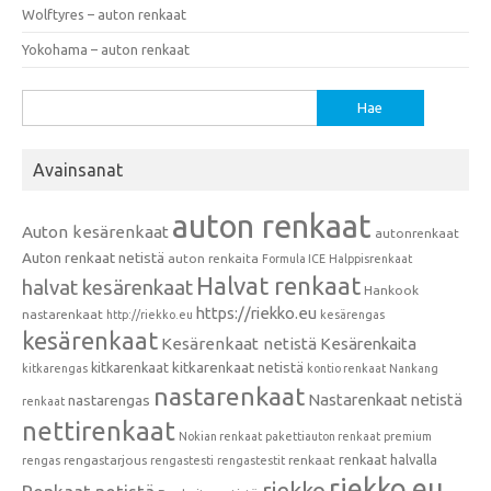
Wolftyres – auton renkaat
Yokohama – auton renkaat
Haku:
Avainsanat
auton renkaat
Auton kesärenkaat
autonrenkaat
Auton renkaat netistä
auton renkaita
Formula ICE
Halppisrenkaat
Halvat renkaat
halvat kesärenkaat
Hankook
https://riekko.eu
nastarenkaat
http://riekko.eu
kesärengas
kesärenkaat
Kesärenkaat netistä
Kesärenkaita
kitkarenkaat
kitkarenkaat netistä
kitkarengas
kontio renkaat
Nankang
nastarenkaat
Nastarenkaat netistä
nastarengas
renkaat
nettirenkaat
Nokian renkaat
pakettiauton renkaat
premium
renkaat halvalla
rengastarjous
renkaat
rengas
rengastesti
rengastestit
riekko.eu
riekko