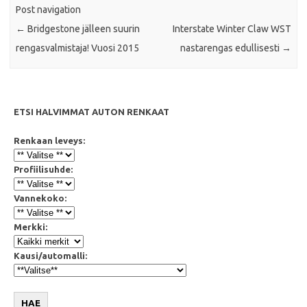
Post navigation
←
Bridgestone jälleen suurin
Interstate Winter Claw WST
rengasvalmistaja! Vuosi 2015
nastarengas edullisesti
→
ETSI HALVIMMAT AUTON RENKAAT
Renkaan leveys:
Profiilisuhde:
Vannekoko:
Merkki:
Kausi/automalli:
HAE