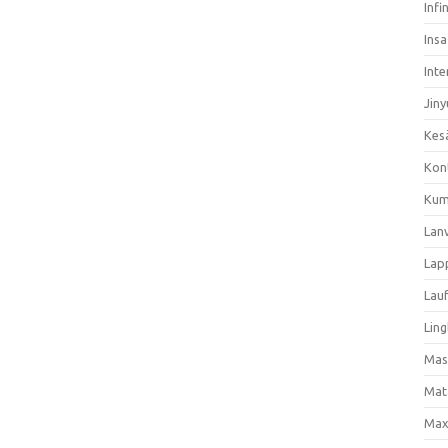
Infi
Ins
Inte
Jiny
Kes
Kon
Kum
Lan
Lap
Lau
Ling
Mas
Mat
Max