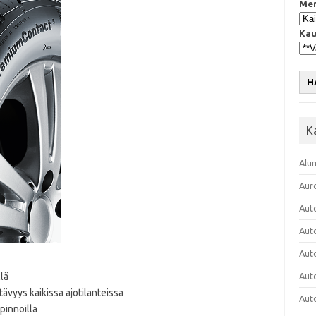
Mer
Kau
H
K
Alu
Aur
Aut
Aut
Aut
lä
Aut
tävyys kaikissa ajotilanteissa
Aut
 pinnoilla