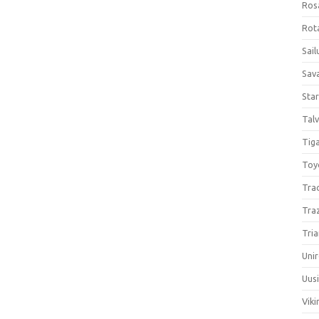
Ros
Rota
Sail
Sav
Sta
Talv
Tiga
Toy
Tra
Tra
Tria
Unir
Uus
Viki