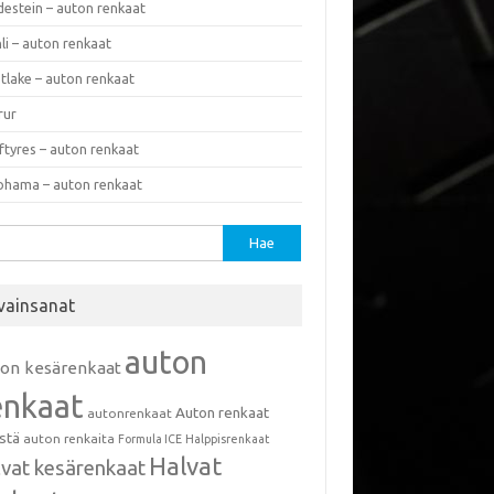
destein – auton renkaat
li – auton renkaat
tlake – auton renkaat
rur
ftyres – auton renkaat
ohama – auton renkaat
u:
vainsanat
auton
ton kesärenkaat
enkaat
Auton renkaat
autonrenkaat
istä
auton renkaita
Formula ICE
Halppisrenkaat
Halvat
lvat kesärenkaat