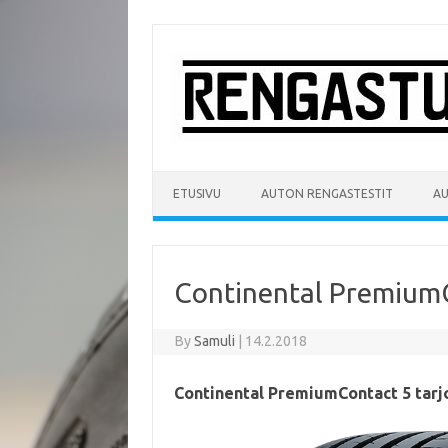
Skip
to
content
ETUSIVU
AUTON RENGASTESTIT
A
Continental PremiumCo
By
Samuli
|
14.2.2018
Continental PremiumContact 5 tarj