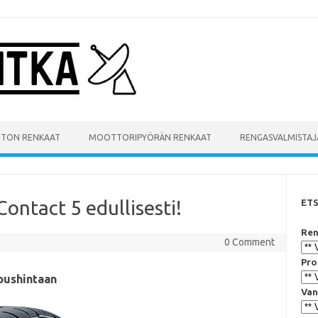
UTON RENKAAT
MOOTTORIPYÖRÄN RENKAAT
RENGASVALMISTAJ
ntact 5 edullisesti!
ET
Ren
0 Comment
Pro
oushintaan
Van