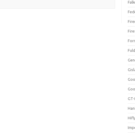
Falk
Fed
Fir
Fir
For
Ful
Gen
Gis
Goo
Goo
GT-
Han
Hifl
Impe