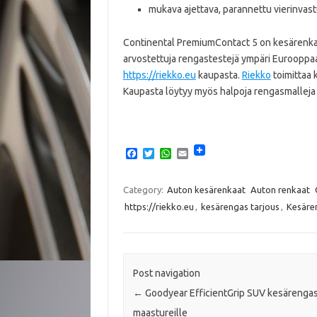
mukava ajettava, parannettu vierinvas
Continental PremiumContact 5 on kesärenkai
arvostettuja rengastestejä ympäri Eurooppa
https://riekko.eu
kaupasta.
Riekko
toimittaa 
Kaupasta löytyy myös halpoja rengasmalleja s
F
T
W
E
a
w
h
m
c
i
a
a
e
t
t
i
Category:
Auton kesärenkaat
Auton renkaat
b
t
s
l
https://riekko.eu
,
kesärengas tarjous
,
Kesäre
o
e
A
o
r
p
k
p
Post navigation
←
Goodyear EfficientGrip SUV kesärenga
maastureille