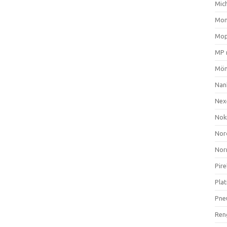
Mich
Mom
Mop
MP 
Mön
Nan
Nex
Nok
Nor
Nor
Pire
Plat
Pne
Ren