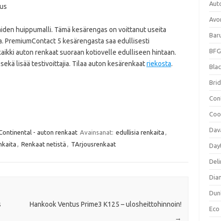
Aut
tus
Avo
den huippumalli. Tämä kesärengas on voittanut useita
Bar
a. PremiumContact 5 kesärengasta saa edullisesti
BFG
kaikki auton renkaat suoraan kotiovelle edulliseen hintaan.
ekä lisää testivoittajia. Tilaa auton kesärenkaat
riekosta
.
Blac
Bri
Con
Coo
Dav
Continental - auton renkaat
Avainsanat:
edullisia renkaita
,
nkaita
,
Renkaat netistä
,
TArjousrenkaat
Day
Deli
Dia
Dun
s
Hankook Ventus Prime3 K125 – ulosheittohinnoin!
Eco
→