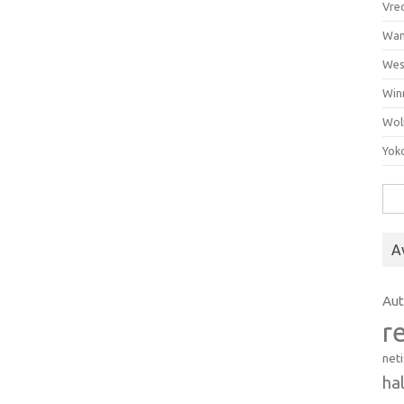
Vre
Wan
Wes
Win
Wol
Yok
Hak
A
Au
r
net
ha