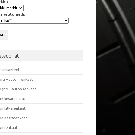
kki:
si/automalli:
AE
ategoriat
miinivanteet
ora – auton renkaat
ogrip – auton renkaat
on kesärenkaat
on kitkarenkaat
on nastarenkaat
on renkaat