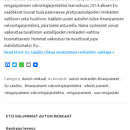
rengaspaineen valvontajärjestelmä marraskuun 2014 alkaen Eu
säädökset tuovat lisää päänvaivaa yksitysautoilijoiden renkaiden
vaihtoon sekä huoltoon. Kaikkiin uusiin autoihin tulee ilmanpaineen
valvontajärjestelmä, joka toimii antureilla. Nämä systeemit voivat
vaikeuttaa tavallisten autoillijoiden renkaiden vaihtoa
huomattavasti. Hommat vaikeutuu tai muuttuvat jopa
mahdottomaksi. Eu…
Read More: Eu säädös uhkaa omatoimisia renkaiden vaihtajia »
F
T
W
E
a
w
h
m
c
i
a
a
e
t
t
i
Category:
Auton renkaat
Avainsanat:
auton renkaiden ilmanpaineet
,
b
t
s
l
Eu säädös
,
ilmanpaineen valvontajärjestelmä
,
oikeat paineet
,
o
e
A
o
r
p
rengaspaineen valvontajärjestelmä
,
rengaspaineet
,
uusi rengaslaki
k
p
ETSI HALVIMMAT AUTON RENKAAT
Renkaan leveys: