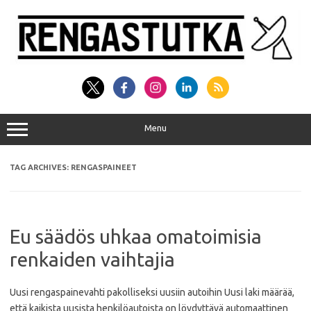
Skip
to
content
Menu
TAG ARCHIVES:
RENGASPAINEET
Eu säädös uhkaa omatoimisia
renkaiden vaihtajia
Uusi rengaspainevahti pakolliseksi uusiin autoihin Uusi laki määrää,
että kaikista uusista henkilöautoista on löydyttävä automaattinen