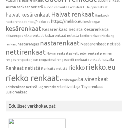
Auton kesärenkaat
autonrenkaat
Auton renkaat netistä
auton renkaita
Formula ICE
Halppisrenkaat
Halvat renkaat
halvat kesärenkaat
Hankook
https://riekko.eu
nastarenkaat
http://riekko.eu
kesärengas
kesärenkaat
Kesärenkaat netistä
Kesärenkaita
kitkarenkaat
kitkarenkaat netistä
kitkarengas
kontio renkaat
Nankang
nastarenkaat
Nastarenkaat netistä
nastarengas
renkaat
nettirenkaat
Nokian renkaat
pakettiauton renkaat
premium
renkaat halvalla
rengastarjous
renkaat
rengas
rengastesti
rengastestit
riekko.eu
riekko
Renkaat netistä
Renkaita netistä
riekko renkaat
talvirenkaat
talvirengas
testivoittaja
Toyo renkaat
Talvirenkaat netistä
TArjousrenkaat
uusiorenkaat
Edulliset verkkokaupat: