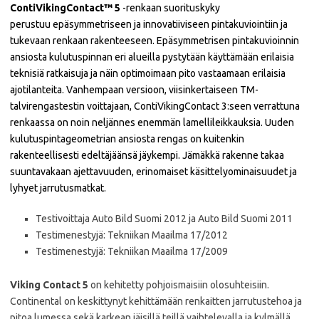
ContiVikingContact™ 5
-renkaan suorituskyky
perustuu epäsymmetriseen ja innovatiiviseen pintakuviointiin ja
tukevaan renkaan rakenteeseen.
Epäsymmetrisen pintakuvioinnin
ansiosta kulutuspinnan eri alueilla pystytään käyttämään erilaisia
teknisiä ratkaisuja ja näin optimoimaan pito vastaamaan erilaisia
ajotilanteita. Vanhempaan versioon, viisinkertaiseen TM-
talvirengastestin voittajaan, ContiVikingContact 3:seen verrattuna
renkaassa on noin neljännes enemmän lamellileikkauksia. Uuden
kulutuspintageometrian ansiosta rengas on kuitenkin
rakenteellisesti edeltäjäänsä jäykempi. Jämäkkä rakenne takaa
suuntavakaan ajettavuuden, erinomaiset käsittelyominaisuudet ja
lyhyet jarrutusmatkat.
Testivoittaja Auto Bild Suomi 2012 ja Auto Bild Suomi 2011
Testimenestyjä: Tekniikan Maailma 17/2012
Testimenestyjä: Tekniikan Maailma 17/2009
Viking Contact 5
on kehitetty pohjoismaisiin olosuhteisiin.
Continental on keskittynyt kehittämään renkaitten jarrutustehoa ja
pitoa lumessa sekä karkean jäisillä teillä vaihtelevalla ja kylmällä