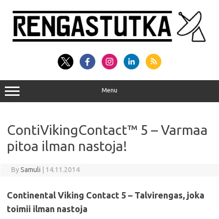
Skip
to
content
Menu
ContiVikingContact™ 5 – Varmaa
pitoa ilman nastoja!
By
Samuli
|
14.11.2014
Continental Viking Contact 5 – Talvirengas, joka
toimii ilman nastoja