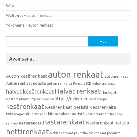
Winrur
Wolftyres – auton renkaat
Yokohama – auton renkaat
Haku:
Avainsanat
auton renkaat
Auton kesärenkaat
autonrenkaat
Auton renkaat netistä
auton renkaita
Formula ICE
Halppisrenkaat
Halvat renkaat
halvat kesärenkaat
Hankook
https://riekko.eu
nastarenkaat
http://riekko.eu
kesärengas
kesärenkaat
Kesärenkaat netistä
Kesärenkaita
kitkarenkaat
kitkarenkaat netistä
kitkarengas
kontio renkaat
Nankang
nastarenkaat
Nastarenkaat netistä
nastarengas
renkaat
nettirenkaat
Nokian renkaat
pakettiauton renkaat
premium