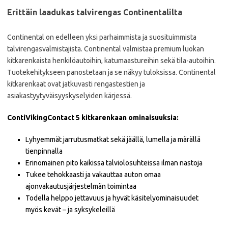
Erittäin laadukas talvirengas Continentalilta
Continental on edelleen yksi parhaimmista ja suosituimmista
talvirengasvalmistajista. Continental valmistaa premium luokan
kitkarenkaista henkilöautoihin, katumaastureihin sekä tila-autoihin.
Tuotekehitykseen panostetaan ja se näkyy tuloksissa. Continental
kitkarenkaat ovat jatkuvasti rengastestien ja
asiakastyytyväisyyskyselyiden kärjessä.
ContiVikingContact 5 kitkarenkaan ominaisuuksia:
Lyhyemmät jarrutusmatkat sekä jäällä, lumella ja märällä
tienpinnalla
Erinomainen pito kaikissa talviolosuhteissa ilman nastoja
Tukee tehokkaasti ja vakauttaa auton omaa
ajonvakautusjärjestelmän toimintaa
Todella helppo jettavuus ja hyvät käsitelyominaisuudet
myös kevät – ja syksykeleillä