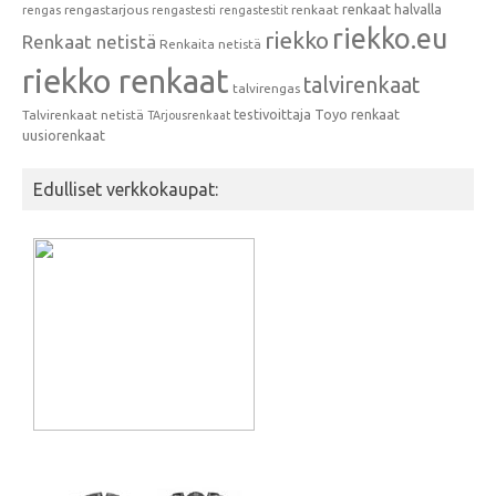
renkaat halvalla
rengastarjous
renkaat
rengas
rengastesti
rengastestit
riekko.eu
riekko
Renkaat netistä
Renkaita netistä
riekko renkaat
talvirenkaat
talvirengas
testivoittaja
Toyo renkaat
Talvirenkaat netistä
TArjousrenkaat
uusiorenkaat
Edulliset verkkokaupat: