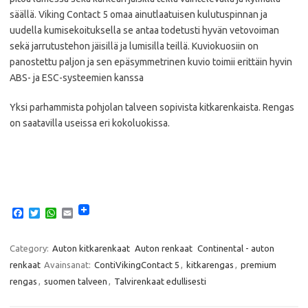
säällä. Viking Contact 5 omaa ainutlaatuisen kulutuspinnan ja
uudella kumisekoituksella se antaa todetusti hyvän vetovoiman
sekä jarrutustehon jäisillä ja lumisilla teillä. Kuviokuosiin on
panostettu paljon ja sen epäsymmetrinen kuvio toimii erittäin hyvin
ABS- ja ESC-systeemien kanssa
Yksi parhammista pohjolan talveen sopivista kitkarenkaista. Rengas
on saatavilla useissa eri kokoluokissa.
F
T
W
E
a
w
h
m
c
i
a
a
e
t
t
i
Category:
Auton kitkarenkaat
Auton renkaat
Continental - auton
b
t
s
l
renkaat
Avainsanat:
ContiVikingContact 5
,
kitkarengas
,
premium
o
e
A
o
r
p
rengas
,
suomen talveen
,
Talvirenkaat edullisesti
k
p