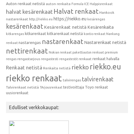
Auton renkaat netistä
auton renkaita
Formula ICE
Halppisrenkaat
Halvat renkaat
halvat kesärenkaat
Hankook
https://riekko.eu
nastarenkaat
http://riekko.eu
kesärengas
kesärenkaat
Kesärenkaat netistä
Kesärenkaita
kitkarenkaat
kitkarenkaat netistä
kitkarengas
kontio renkaat
Nankang
nastarenkaat
Nastarenkaat netistä
nastarengas
renkaat
nettirenkaat
Nokian renkaat
pakettiauton renkaat
premium
renkaat halvalla
rengastarjous
renkaat
rengas
rengastesti
rengastestit
riekko.eu
riekko
Renkaat netistä
Renkaita netistä
riekko renkaat
talvirenkaat
talvirengas
testivoittaja
Toyo renkaat
Talvirenkaat netistä
TArjousrenkaat
uusiorenkaat
Edulliset verkkokaupat: