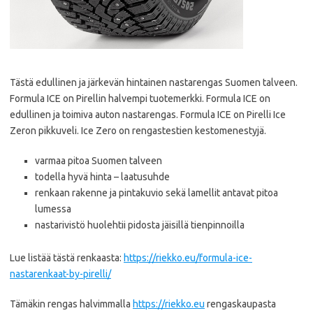
Tästä edullinen ja järkevän hintainen nastarengas Suomen talveen.
Formula ICE on Pirellin halvempi tuotemerkki. Formula ICE on
edullinen ja toimiva auton nastarengas. Formula ICE on Pirelli Ice
Zeron pikkuveli. Ice Zero on rengastestien kestomenestyjä.
varmaa pitoa Suomen talveen
todella hyvä hinta – laatusuhde
renkaan rakenne ja pintakuvio sekä lamellit antavat pitoa
lumessa
nastarivistö huolehtii pidosta jäisillä tienpinnoilla
Lue listää tästä renkaasta:
https://riekko.eu/formula-ice-
nastarenkaat-by-pirelli/
Tämäkin rengas halvimmalla
https://riekko.eu
rengaskaupasta