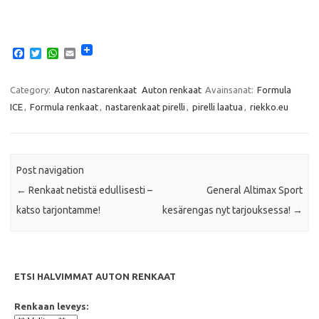
F
T
W
E
a
w
h
m
c
i
a
a
e
t
t
i
Category:
Auton nastarenkaat
Auton renkaat
Avainsanat:
Formula
b
t
s
l
ICE
,
Formula renkaat
,
nastarenkaat pirelli
,
pirelli laatua
,
riekko.eu
o
e
A
o
r
p
k
p
Post navigation
←
Renkaat netistä edullisesti –
General Altimax Sport
katso tarjontamme!
kesärengas nyt tarjouksessa!
→
ETSI HALVIMMAT AUTON RENKAAT
Renkaan leveys: