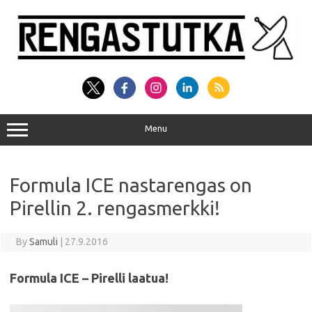
Skip
to
content
Menu
Formula ICE nastarengas on
Pirellin 2. rengasmerkki!
By
Samuli
|
27.9.2016
Formula ICE – Pirelli laatua!