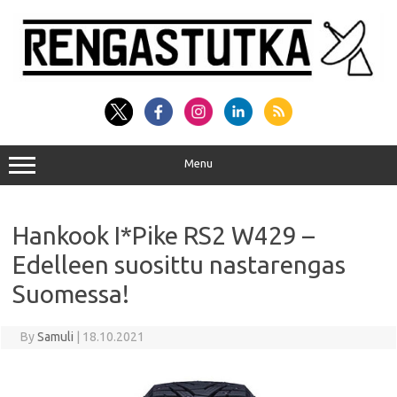
Skip
to
content
Menu
Hankook I*Pike RS2 W429 –
Edelleen suosittu nastarengas
Suomessa!
By
Samuli
|
18.10.2021