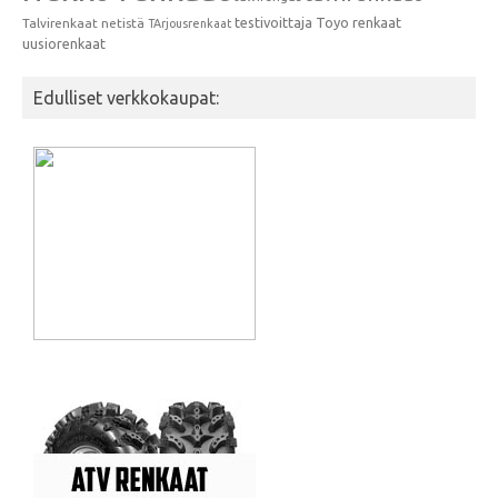
testivoittaja
Toyo renkaat
Talvirenkaat netistä
TArjousrenkaat
uusiorenkaat
Edulliset verkkokaupat: