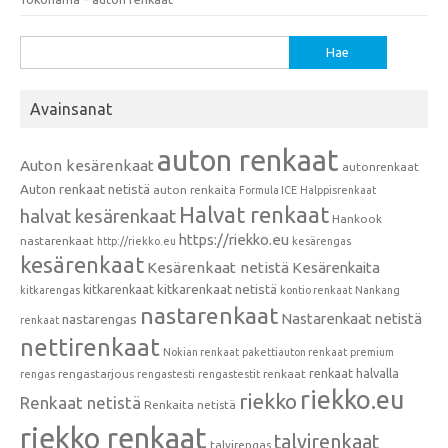
Haku:
Avainsanat
auton renkaat
Auton kesärenkaat
autonrenkaat
Auton renkaat netistä
auton renkaita
Formula ICE
Halppisrenkaat
Halvat renkaat
halvat kesärenkaat
Hankook
https://riekko.eu
nastarenkaat
http://riekko.eu
kesärengas
kesärenkaat
Kesärenkaat netistä
Kesärenkaita
kitkarenkaat
kitkarenkaat netistä
kitkarengas
kontio renkaat
Nankang
nastarenkaat
Nastarenkaat netistä
nastarengas
renkaat
nettirenkaat
Nokian renkaat
pakettiauton renkaat
premium
renkaat halvalla
rengastarjous
renkaat
rengas
rengastesti
rengastestit
riekko.eu
riekko
Renkaat netistä
Renkaita netistä
riekko renkaat
talvirenkaat
talvirengas