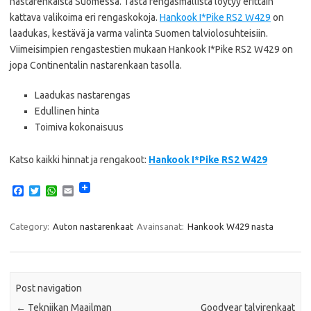
nastarenkaista Suomessa. Tästä rengasmallista löytyy erittäin
kattava valikoima eri rengaskokoja.
Hankook I*Pike RS2 W429
on
laadukas, kestävä ja varma valinta Suomen talviolosuhteisiin.
Viimeisimpien rengastestien mukaan Hankook I*Pike RS2 W429 on
jopa Continentalin nastarenkaan tasolla.
Laadukas nastarengas
Edullinen hinta
Toimiva kokonaisuus
Katso kaikki hinnat ja rengakoot:
Hankook I*Pike RS2 W429
F
T
W
E
a
w
h
m
c
i
a
a
e
t
t
i
Category:
Auton nastarenkaat
Avainsanat:
Hankook W429 nasta
b
t
s
l
o
e
A
o
r
p
k
p
Post navigation
←
Tekniikan Maailman
Goodyear talvirenkaat