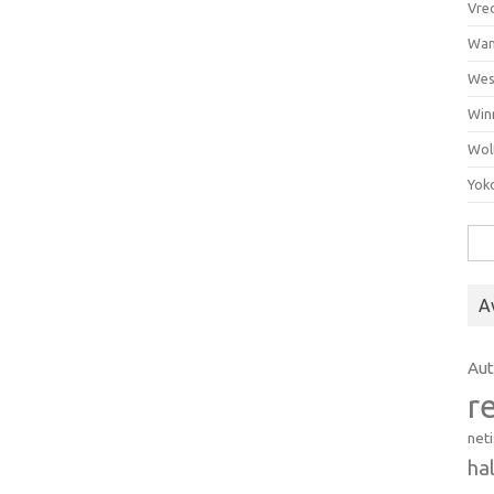
Vre
Wan
Wes
Win
Wol
Yok
Hak
A
Au
r
net
ha