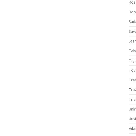
Ros
Rota
Sail
Sav
Sta
Talv
Tiga
Toy
Tra
Tra
Tria
Unir
Uus
Viki