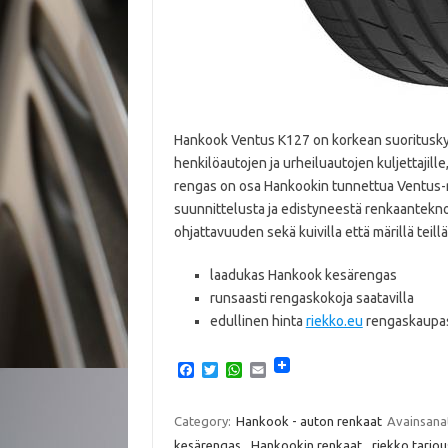
Hankook Ventus K127 on korkean suorituskyv
henkilöautojen ja urheiluautojen kuljettajill
rengas on osa Hankookin tunnettua Ventus-re
suunnittelusta ja edistyneestä renkaantekno
ohjattavuuden sekä kuivilla että märillä teillä,
laadukas Hankook kesärengas
runsaasti rengaskokoja saatavilla
edullinen hinta
riekko.eu
rengaskaupa
F
T
W
E
a
w
h
m
c
i
a
a
e
t
t
i
Category:
Hankook - auton renkaat
Avainsana
b
t
s
l
kesärengas
,
Hankookin renkaat
,
riekko tarjo