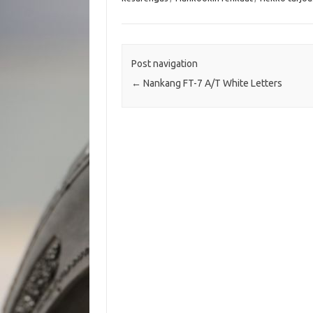
o
e
A
o
r
p
k
p
Post navigation
←
Nankang FT-7 A/T White Letters