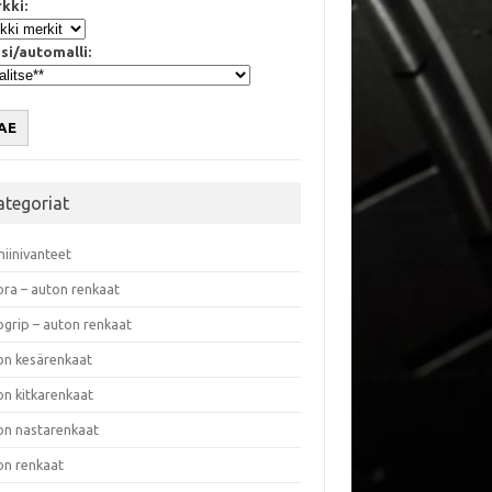
kki:
si/automalli:
AE
ategoriat
miinivanteet
ora – auton renkaat
ogrip – auton renkaat
on kesärenkaat
on kitkarenkaat
on nastarenkaat
on renkaat