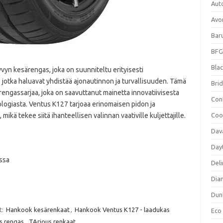
Aut
Avo
Bar
BFG
Blac
yn kesärengas, joka on suunniteltu erityisesti
e, jotka haluavat yhdistää ajonautinnon ja turvallisuuden. Tämä
Bri
ngassarjaa, joka on saavuttanut mainetta innovatiivisesta
Con
logiasta. Ventus K127 tarjoaa erinomaisen pidon ja
 mikä tekee siitä ihanteellisen valinnan vaativille kuljettajille.
Coo
Dav
Day
ssa
Deli
Dia
Dun
t:
Hankook kesärenkaat
,
Hankook Ventus K127 - laadukas
Eco
us rengas
,
TArjous renkaat