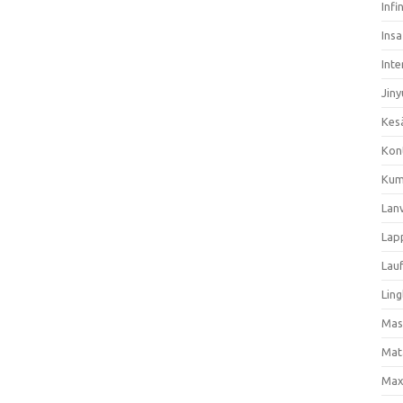
Infi
Ins
Inte
Jiny
Kes
Kon
Kum
Lan
Lap
Lau
Ling
Mas
Mat
Max