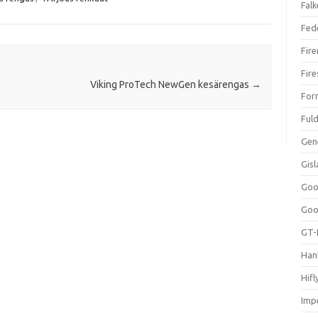
Falk
Fed
Fir
Fir
Viking ProTech NewGen kesärengas
→
For
Ful
Gen
Gis
Goo
Goo
GT-
Han
Hifl
Impe