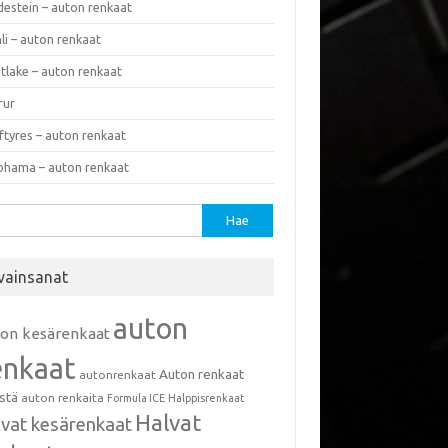
destein – auton renkaat
li – auton renkaat
tlake – auton renkaat
rur
ftyres – auton renkaat
ohama – auton renkaat
u:
vainsanat
auton
ton kesärenkaat
enkaat
Auton renkaat
autonrenkaat
istä
auton renkaita
Formula ICE
Halppisrenkaat
Halvat
lvat kesärenkaat