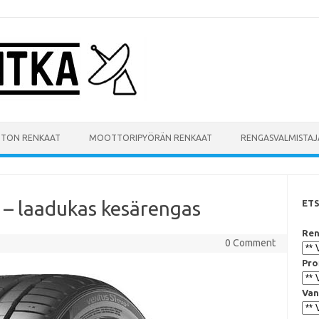
UTON RENKAAT
MOOTTORIPYÖRÄN RENKAAT
RENGASVALMISTAJ
– laadukas kesärengas
ET
Ren
0 Comment
Pro
Van