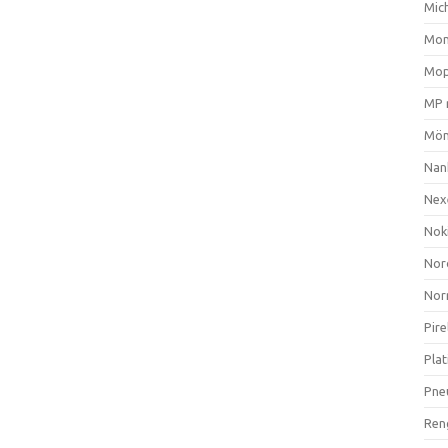
Mich
Mom
Mop
MP 
Mön
Nan
Nex
Nok
Nor
Nor
Pire
Plat
Pne
Ren