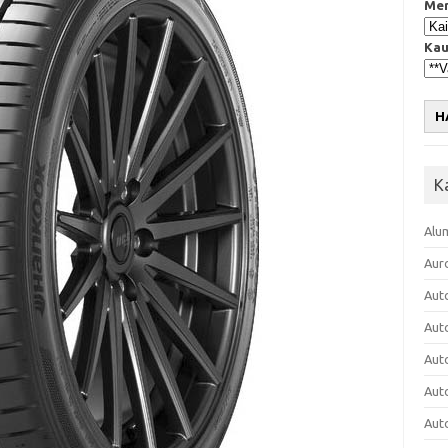
Mer
Kau
H
K
Alu
Aur
Aut
Aut
Aut
Aut
Aut