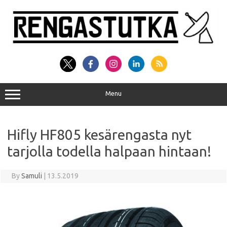
Skip
to
content
Menu
Hifly HF805 kesärengasta nyt
tarjolla todella halpaan hintaan!
By
Samuli
|
13.5.2019