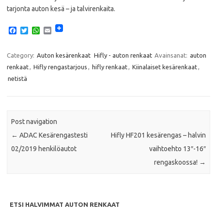
tarjonta auton kesä – ja talvirenkaita.
F
T
W
E
a
w
h
m
c
i
a
a
e
t
t
i
Category:
Auton kesärenkaat
Hifly - auton renkaat
Avainsanat:
auton
b
t
s
l
renkaat
,
Hifly rengastarjous
,
hifly renkaat
,
Kiinalaiset kesärenkaat
,
o
e
A
o
r
p
netistä
k
p
Post navigation
←
ADAC Kesärengastesti
Hifly HF201 kesärengas – halvin
02/2019 henkilöautot
vaihtoehto 13″-16″
rengaskoossa!
→
ETSI HALVIMMAT AUTON RENKAAT