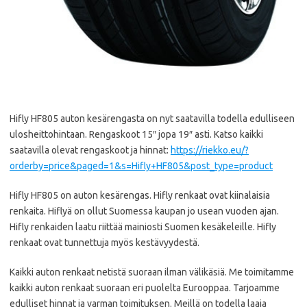
Hifly HF805 auton kesärengasta on nyt saatavilla todella edulliseen
ulosheittohintaan. Rengaskoot 15″ jopa 19″ asti. Katso kaikki
saatavilla olevat rengaskoot ja hinnat:
https://riekko.eu/?
orderby=price&paged=1&s=Hifly+HF805&post_type=product
Hifly HF805 on auton kesärengas. Hifly renkaat ovat kiinalaisia
renkaita. Hiflyä on ollut Suomessa kaupan jo usean vuoden ajan.
Hifly renkaiden laatu riittää mainiosti Suomen kesäkeleille. Hifly
renkaat ovat tunnettuja myös kestävyydestä.
Kaikki auton renkaat netistä suoraan ilman välikäsiä. Me toimitamme
kaikki auton renkaat suoraan eri puolelta Eurooppaa. Tarjoamme
edulliset hinnat ja varman toimituksen. Meillä on todella laaja