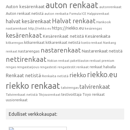
auton renkaat
Auton kesärenkaat
autonrenkaat
Auton renkaat netistä
auton renkaita
Formula ICE
Halppisrenkaat
Halvat renkaat
halvat kesärenkaat
Hankook
https://riekko.eu
nastarenkaat
http://riekko.eu
kesärengas
kesärenkaat
Kesärenkaat netistä
Kesärenkaita
kitkarenkaat
kitkarenkaat netistä
kitkarengas
kontio renkaat
Nankang
nastarenkaat
Nastarenkaat netistä
nastarengas
renkaat
nettirenkaat
Nokian renkaat
pakettiauton renkaat
premium
renkaat halvalla
rengastarjous
renkaat
rengas
rengastesti
rengastestit
riekko.eu
riekko
Renkaat netistä
Renkaita netistä
riekko renkaat
talvirenkaat
talvirengas
testivoittaja
Toyo renkaat
Talvirenkaat netistä
TArjousrenkaat
uusiorenkaat
Edulliset verkkokaupat: