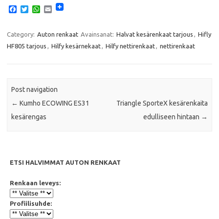
F
T
W
E
a
w
h
m
c
i
a
a
e
t
t
i
Category:
Auton renkaat
Avainsanat:
Halvat kesärenkaat tarjous
,
Hifly
b
t
s
l
HF805 tarjous
,
Hilfy kesärnekaat
,
Hilfy nettirenkaat
,
nettirenkaat
o
e
A
o
r
p
k
p
Post navigation
←
Kumho ECOWING ES31
Triangle SporteX kesärenkaita
kesärengas
edulliseen hintaan
→
ETSI HALVIMMAT AUTON RENKAAT
Renkaan leveys:
Profiilisuhde: