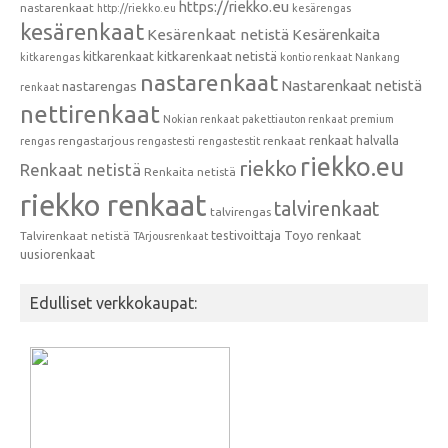
https://riekko.eu
nastarenkaat
http://riekko.eu
kesärengas
kesärenkaat
Kesärenkaat netistä
Kesärenkaita
kitkarenkaat
kitkarenkaat netistä
kitkarengas
kontio renkaat
Nankang
nastarenkaat
Nastarenkaat netistä
nastarengas
renkaat
nettirenkaat
Nokian renkaat
pakettiauton renkaat
premium
renkaat halvalla
rengastarjous
renkaat
rengas
rengastesti
rengastestit
riekko.eu
riekko
Renkaat netistä
Renkaita netistä
riekko renkaat
talvirenkaat
talvirengas
testivoittaja
Toyo renkaat
Talvirenkaat netistä
TArjousrenkaat
uusiorenkaat
Edulliset verkkokaupat: