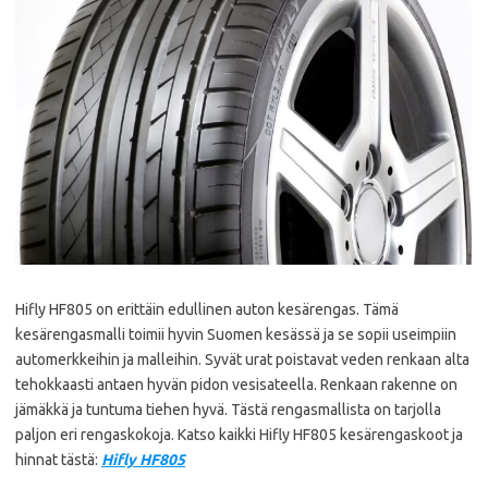
Hifly HF805 on erittäin edullinen auton kesärengas. Tämä
kesärengasmalli toimii hyvin Suomen kesässä ja se sopii useimpiin
automerkkeihin ja malleihin. Syvät urat poistavat veden renkaan alta
tehokkaasti antaen hyvän pidon vesisateella. Renkaan rakenne on
jämäkkä ja tuntuma tiehen hyvä. Tästä rengasmallista on tarjolla
paljon eri rengaskokoja. Katso kaikki Hifly HF805 kesärengaskoot ja
hinnat tästä:
Hifly HF805