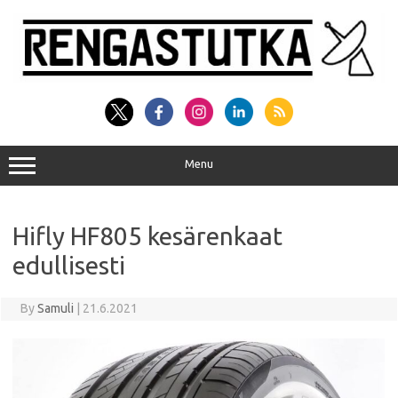
Skip
to
content
Menu
Hifly HF805 kesärenkaat
edullisesti
By
Samuli
|
21.6.2021