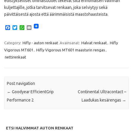
edistykselliset ominaisuudet tekevät siitä erinomaisen valinnan
kuljettajille, jotka tarvitsevat renkaan, joka selviytyy sekä
päivittäisestä ajosta että äärimmäisistä maastohaasteista. ​
F
T
W
E
a
w
h
m
c
i
a
a
e
t
t
i
Category:
Hifly - auton renkaat
Avainsanat:
Halvat renkaat
,
Hifly
b
t
s
l
Vigorous MT601
,
Hifly Vigorous MT601 maasturin rengas
,
o
e
A
o
r
p
nettirenkaat
k
p
Post navigation
←
Goodyear EfficientGrip
Continental Ultracontact –
Performance 2
Laadukas kesärengas
→
ETSI HALVIMMAT AUTON RENKAAT