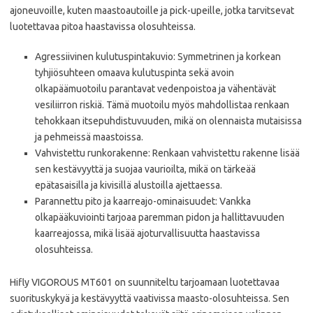
ajoneuvoille, kuten maastoautoille ja pick-upeille, jotka tarvitsevat
luotettavaa pitoa haastavissa olosuhteissa. ​
Agressiivinen kulutuspintakuvio: Symmetrinen ja korkean
tyhjiösuhteen omaava kulutuspinta sekä avoin
olkapäämuotoilu parantavat vedenpoistoa ja vähentävät
vesiliirron riskiä. Tämä muotoilu myös mahdollistaa renkaan
tehokkaan itsepuhdistuvuuden, mikä on olennaista mutaisissa
ja pehmeissä maastoissa. ​
Vahvistettu runkorakenne: Renkaan vahvistettu rakenne lisää
sen kestävyyttä ja suojaa vaurioilta, mikä on tärkeää
epätasaisilla ja kivisillä alustoilla ajettaessa. ​
Parannettu pito ja kaarreajo-ominaisuudet: Vankka
olkapääkuviointi tarjoaa paremman pidon ja hallittavuuden
kaarreajossa, mikä lisää ajoturvallisuutta haastavissa
olosuhteissa. ​
Hifly VIGOROUS MT601 on suunniteltu tarjoamaan luotettavaa
suorituskykyä ja kestävyyttä vaativissa maasto-olosuhteissa. Sen