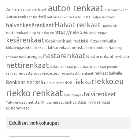
auton renkaat
Auton kesärenkaat
autonrenkaat
Auton renkaat netistä
auton renkaita
Formula ICE
Halppisrenkaat
Halvat renkaat
halvat kesärenkaat
Hankook
https://riekko.eu
nastarenkaat
http://riekko.eu
kesärengas
kesärenkaat
Kesärenkaat netistä
Kesärenkaita
kitkarenkaat
kitkarenkaat netistä
kitkarengas
kontio renkaat
Nankang
nastarenkaat
Nastarenkaat netistä
nastarengas
renkaat
nettirenkaat
Nokian renkaat
pakettiauton renkaat
premium
renkaat halvalla
rengastarjous
renkaat
rengas
rengastesti
rengastestit
riekko.eu
riekko
Renkaat netistä
Renkaita netistä
riekko renkaat
talvirenkaat
talvirengas
testivoittaja
Toyo renkaat
Talvirenkaat netistä
TArjousrenkaat
uusiorenkaat
Edulliset verkkokaupat: