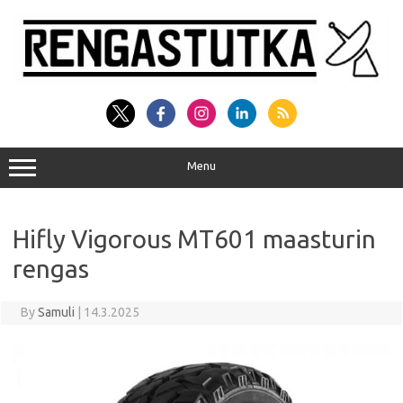
Skip
to
content
Menu
Hifly Vigorous MT601 maasturin
rengas
By
Samuli
|
14.3.2025