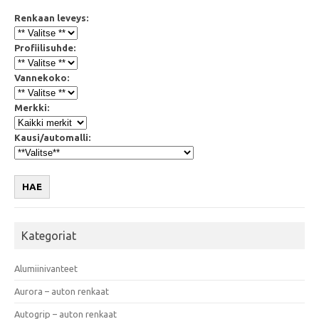
Renkaan leveys:
Profiilisuhde:
Vannekoko:
Merkki:
Kausi/automalli:
HAE
Kategoriat
Alumiinivanteet
Aurora – auton renkaat
Autogrip – auton renkaat