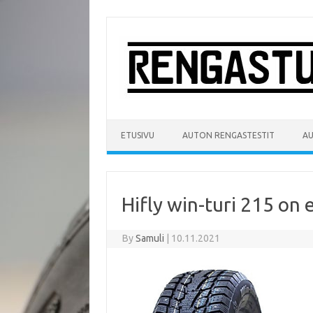
Skip
to
content
ETUSIVU
AUTON RENGASTESTIT
A
Hifly win-turi 215 on
By
Samuli
|
10.11.2021