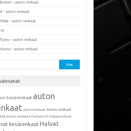
destein – auton renkaat
li – auton renkaat
tlake – auton renkaat
rur
ftyres – auton renkaat
ohama – auton renkaat
u:
vainsanat
auton
ton kesärenkaat
enkaat
Auton renkaat
autonrenkaat
istä
auton renkaita
Formula ICE
Halppisrenkaat
Halvat
lvat kesärenkaat