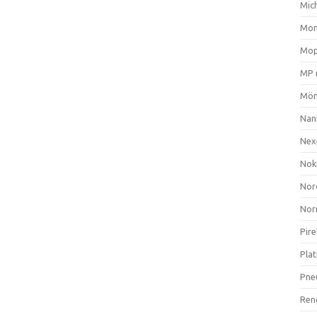
Mich
Mom
Mop
MP 
Mön
Nan
Nex
Nok
Nor
Nor
Pire
Plat
Pne
Ren