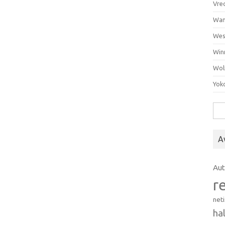
Vre
Wan
Wes
Win
Wol
Yok
Hak
A
Au
r
net
ha