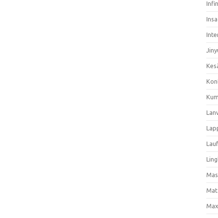
Infi
Ins
Inte
Jiny
Kes
Kon
Kum
Lan
Lap
Lau
Ling
Mas
Mat
Max