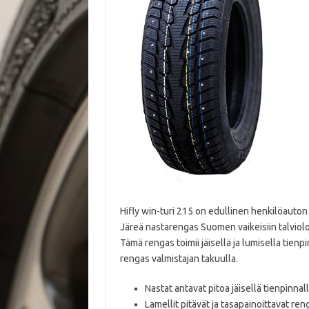
Hifly win-turi 215 on edullinen henkilöauton
Järeä nastarengas Suomen vaikeisiin talviolo
Tämä rengas toimii jäisellä ja lumisella tienp
rengas valmistajan takuulla.
Nastat antavat pitoa jäisellä tienpinnal
Lamellit pitävät ja tasapainoittavat re