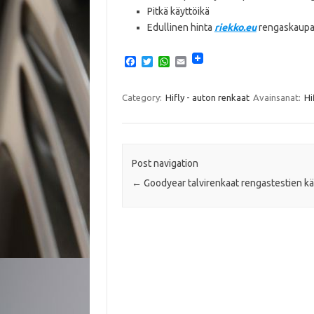
Pitkä käyttöikä
Edullinen hinta
riekko.eu
rengaskaupa
F
T
W
E
a
w
h
m
c
i
a
a
e
t
t
i
Category:
Hifly - auton renkaat
Avainsanat:
Hi
b
t
s
l
o
e
A
o
r
p
k
p
Post navigation
←
Goodyear talvirenkaat rengastestien kä