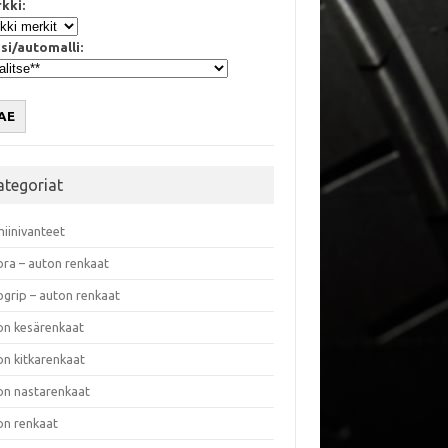
kki:
si/automalli:
AE
ategoriat
miinivanteet
ora – auton renkaat
ogrip – auton renkaat
on kesärenkaat
on kitkarenkaat
on nastarenkaat
on renkaat