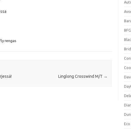
Aut
ssa
Avo
Bar
BFG
Blac
fly rengas
Bri
Con
Coo
rjessä!
Linglong Crosswind M/T
→
Dav
Day
Deli
Dia
Dun
Eco