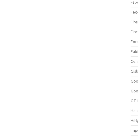
Falk
Fed
Fir
Fir
For
Ful
Gen
Gis
Goo
Goo
GT-
Han
Hifl
Impe