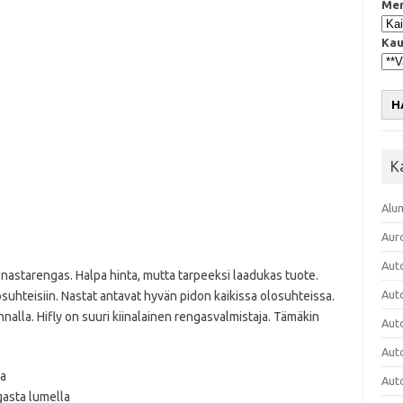
Mer
Kau
H
K
Alu
Aur
Aut
 nastarengas. Halpa hinta, mutta tarpeeksi laadukas tuote.
Aut
suhteisiin. Nastat antavat hyvän pidon kaikissa olosuhteissa.
innalla. Hifly on suuri kiinalainen rengasvalmistaja. Tämäkin
Aut
Aut
la
Aut
ngasta lumella