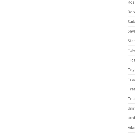
Ros
Rota
Sail
Sav
Sta
Talv
Tiga
Toy
Tra
Tra
Tria
Unir
Uus
Viki