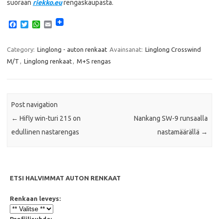
suoraan
riekko.eu
rengaskaupasta.
F
T
W
E
a
w
h
m
c
i
a
a
e
t
t
i
Category:
Linglong - auton renkaat
Avainsanat:
Linglong Crosswind
b
t
s
l
M/T
,
Linglong renkaat
,
M+S rengas
o
e
A
o
r
p
k
p
Post navigation
←
Hifly win-turi 215 on
Nankang SW-9 runsaalla
edullinen nastarengas
nastamäärällä
→
ETSI HALVIMMAT AUTON RENKAAT
Renkaan leveys:
Profiilisuhde: