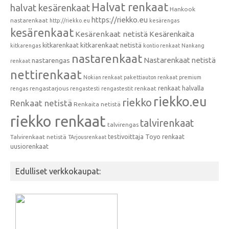
Halvat renkaat
halvat kesärenkaat
Hankook
https://riekko.eu
nastarenkaat
http://riekko.eu
kesärengas
kesärenkaat
Kesärenkaat netistä
Kesärenkaita
kitkarenkaat
kitkarenkaat netistä
kitkarengas
kontio renkaat
Nankang
nastarenkaat
Nastarenkaat netistä
nastarengas
renkaat
nettirenkaat
Nokian renkaat
pakettiauton renkaat
premium
renkaat halvalla
rengastarjous
renkaat
rengas
rengastesti
rengastestit
riekko.eu
riekko
Renkaat netistä
Renkaita netistä
riekko renkaat
talvirenkaat
talvirengas
testivoittaja
Toyo renkaat
Talvirenkaat netistä
TArjousrenkaat
uusiorenkaat
Edulliset verkkokaupat: