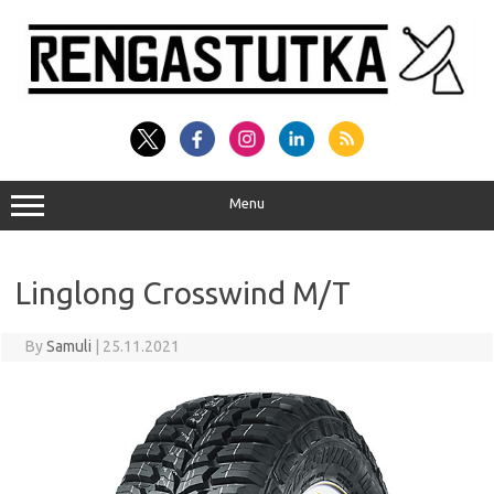
Skip
to
content
Menu
Linglong Crosswind M/T
By
Samuli
|
25.11.2021