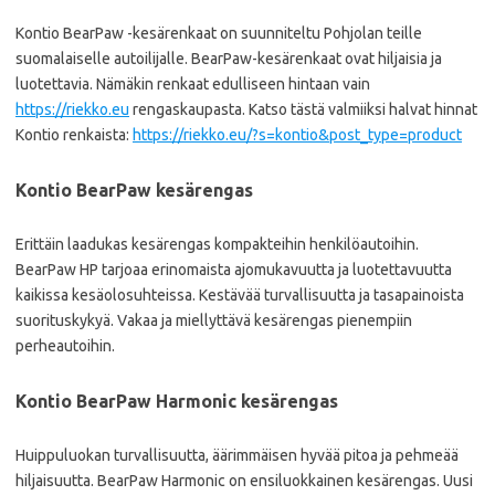
Kontio BearPaw -kesärenkaat on suunniteltu Pohjolan teille
suomalaiselle autoilijalle. BearPaw-kesärenkaat ovat hiljaisia ja
luotettavia. Nämäkin renkaat edulliseen hintaan vain
https://riekko.eu
rengaskaupasta. Katso tästä valmiiksi halvat hinnat
Kontio renkaista:
https://riekko.eu/?s=kontio&post_type=product
Kontio BearPaw kesärengas
Erittäin laadukas kesärengas kompakteihin henkilöautoihin.
BearPaw HP tarjoaa erinomaista ajomukavuutta ja luotettavuutta
kaikissa kesäolosuhteissa. Kestävää turvallisuutta ja tasapainoista
suorituskykyä. Vakaa ja miellyttävä kesärengas pienempiin
perheautoihin.
Kontio BearPaw Harmonic kesärengas
Huippuluokan turvallisuutta, äärimmäisen hyvää pitoa ja pehmeää
hiljaisuutta. BearPaw Harmonic on ensiluokkainen kesärengas. Uusi