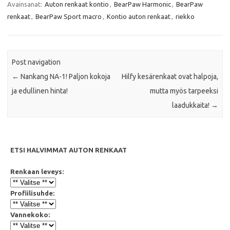
Avainsanat:
Auton renkaat kontio
,
BearPaw Harmonic
,
BearPaw
o
e
A
o
r
p
renkaat
,
BearPaw Sport macro
,
Kontio auton renkaat
,
riekko
k
p
Post navigation
←
Nankang NA-1! Paljon kokoja
Hilfy kesärenkaat ovat halpoja,
ja edullinen hinta!
mutta myös tarpeeksi
laadukkaita!
→
ETSI HALVIMMAT AUTON RENKAAT
Renkaan leveys:
Profiilisuhde:
Vannekoko: