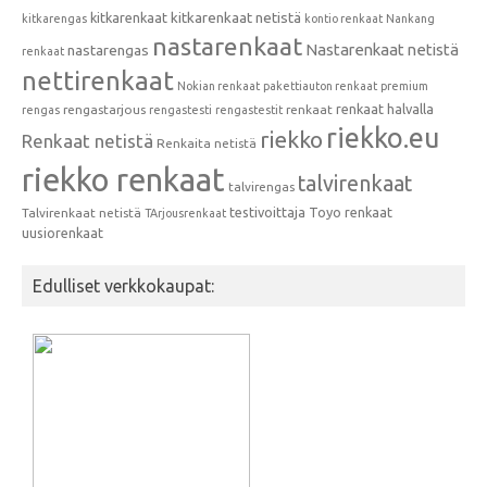
kitkarenkaat
kitkarenkaat netistä
kitkarengas
kontio renkaat
Nankang
nastarenkaat
Nastarenkaat netistä
nastarengas
renkaat
nettirenkaat
Nokian renkaat
pakettiauton renkaat
premium
renkaat halvalla
rengastarjous
renkaat
rengas
rengastesti
rengastestit
riekko.eu
riekko
Renkaat netistä
Renkaita netistä
riekko renkaat
talvirenkaat
talvirengas
testivoittaja
Toyo renkaat
Talvirenkaat netistä
TArjousrenkaat
uusiorenkaat
Edulliset verkkokaupat: