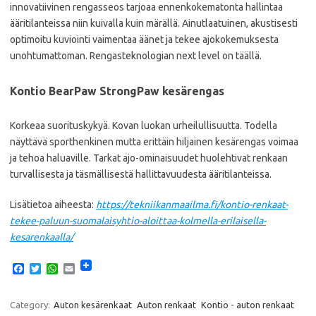
innovatiivinen rengasseos tarjoaa ennenkokematonta hallintaa
ääritilanteissa niin kuivalla kuin märällä. Ainutlaatuinen, akustisesti
optimoitu kuviointi vaimentaa äänet ja tekee ajokokemuksesta
unohtumattoman. Rengasteknologian next level on täällä.
Kontio BearPaw StrongPaw kesärengas
Korkeaa suorituskykyä. Kovan luokan urheilullisuutta. Todella
näyttävä sporthenkinen mutta erittäin hiljainen kesärengas voimaa
ja tehoa haluaville. Tarkat ajo-ominaisuudet huolehtivat renkaan
turvallisesta ja täsmällisestä hallittavuudesta ääritilanteissa.
Lisätietoa aiheesta:
https://tekniikanmaailma.fi/kontio-renkaat-
tekee-paluun-suomalaisyhtio-aloittaa-kolmella-erilaisella-
kesarenkaalla/
F
T
W
E
a
w
h
m
c
i
a
a
e
t
t
i
Category:
Auton kesärenkaat
Auton renkaat
Kontio - auton renkaat
b
t
s
l