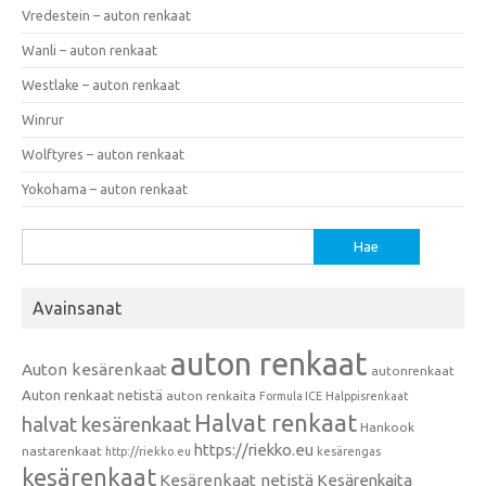
Vredestein – auton renkaat
Wanli – auton renkaat
Westlake – auton renkaat
Winrur
Wolftyres – auton renkaat
Yokohama – auton renkaat
Haku:
Avainsanat
auton renkaat
Auton kesärenkaat
autonrenkaat
Auton renkaat netistä
auton renkaita
Formula ICE
Halppisrenkaat
Halvat renkaat
halvat kesärenkaat
Hankook
https://riekko.eu
nastarenkaat
http://riekko.eu
kesärengas
kesärenkaat
Kesärenkaat netistä
Kesärenkaita