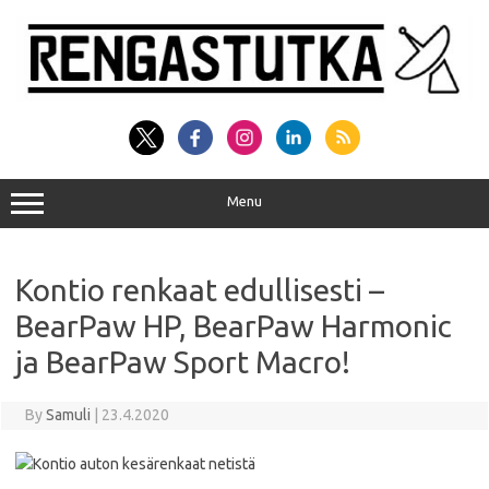
Skip
to
content
Menu
Kontio renkaat edullisesti –
BearPaw HP, BearPaw Harmonic
ja BearPaw Sport Macro!
By
Samuli
|
23.4.2020