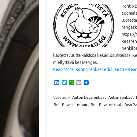
Kontio 
suomalai
luotetta
rengaska
https:/
kesären
henkilö
luotettavuutta kaikissa kesäolosuhteissa. Kes
miellyttävä kesärengas…
Read More: Kontio renkaat edullisesti – Be
F
T
W
E
a
w
h
m
c
i
a
a
e
t
t
i
Category:
Auton kesärenkaat
Auton renkaat
b
t
s
l
BearPaw Harmonic
,
BearPaw renkaat
,
BearPa
o
e
A
o
r
p
k
p