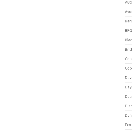
Aut
Avo
Bar
BFG
Blac
Bri
Con
Coo
Dav
Day
Deli
Dia
Dun
Eco