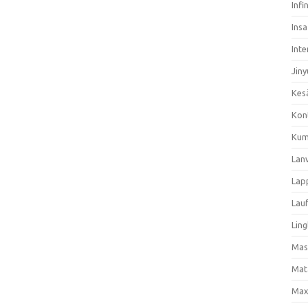
Infi
Ins
Inte
Jiny
Kes
Kon
Kum
Lan
Lap
Lau
Ling
Mas
Mat
Max