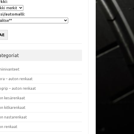
kki:
si/automalli:
AE
ategoriat
miinivanteet
ora – auton renkaat
ogrip – auton renkaat
on kesärenkaat
on kitkarenkaat
on nastarenkaat
on renkaat