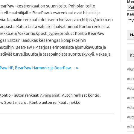
Mer
BearPaw -kesärenkaat on suunniteltu Pohjolan teille
selle autoilijalle. BearPaw-kesärenkaat ovat hiljaisia ja
Kau
via. Nämäkin renkaat edulliseen hintaan vain https://riekko.eu
upasta. Katso tästä valmiiksi halvat hinnat Kontio renkaista:
/riekko.eu/?s=kontio&post_type=product Kontio BearPaw
H
gas Erittäin laadukas kesärengas kompakteihin
autoihin. BearPaw HP tarjoaa erinomaista ajomukavuutta ja
tävää turvallisuutta ja tasapainoista suorituskykyä. Vakaa ja
K
arPaw HP, BearPaw Harmonic ja BearPaw… »
Alu
Aur
Aut
Kontio - auton renkaat
Avainsanat:
Auton renkaat kontio
,
Aut
w Sport macro
,
Kontio auton renkaat
,
riekko
Aut
Aut
Aut