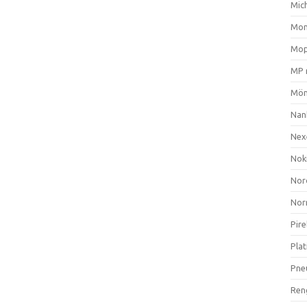
Mich
Mom
Mop
MP 
Mön
Nan
Nex
Nok
Nor
Nor
Pire
Plat
Pne
Ren