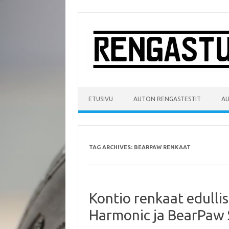
Skip
to
content
ETUSIVU
AUTON RENGASTESTIT
A
TAG ARCHIVES:
BEARPAW RENKAAT
Kontio renkaat edulli
Harmonic ja BearPaw 