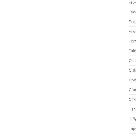
Falk
Fed
Fir
Fir
For
Ful
Gen
Gis
Goo
Goo
GT-
Han
Hifl
Impe