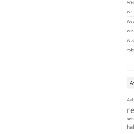
Vre
Wan
Wes
Win
Wol
Yok
Hak
A
Au
r
net
ha