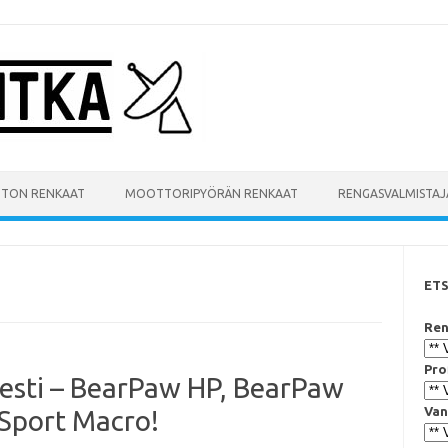
UTON RENKAAT
MOOTTORIPYÖRÄN RENKAAT
RENGASVALMISTAJ
ET
Ren
Pro
sesti – BearPaw HP, BearPaw
Van
Sport Macro!