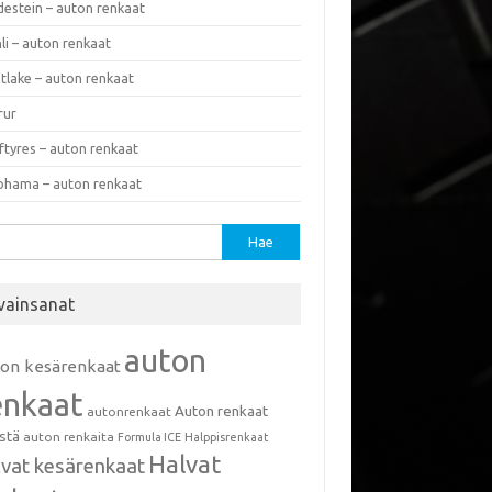
destein – auton renkaat
li – auton renkaat
tlake – auton renkaat
rur
ftyres – auton renkaat
ohama – auton renkaat
u:
vainsanat
auton
ton kesärenkaat
enkaat
Auton renkaat
autonrenkaat
istä
auton renkaita
Formula ICE
Halppisrenkaat
Halvat
lvat kesärenkaat