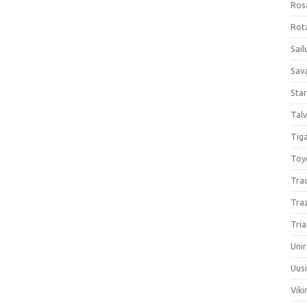
Ros
Rota
Sail
Sav
Sta
Talv
Tiga
Toy
Tra
Tra
Tria
Unir
Uus
Viki