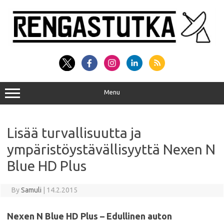
Skip
to
content
Menu
Lisää turvallisuutta ja
ympäristöystävällisyyttä Nexen N
Blue HD Plus
By
Samuli
|
14.2.2015
Nexen N Blue HD Plus – Edullinen auton