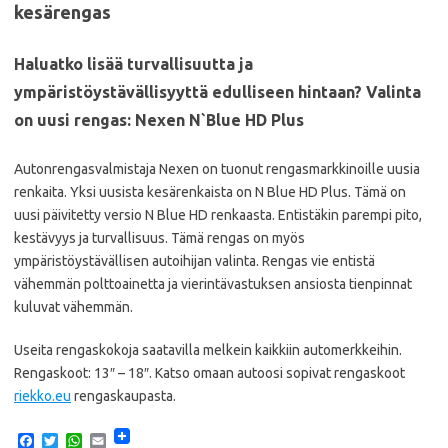
kesärengas
Haluatko lisää turvallisuutta ja
ympäristöystävällisyyttä edulliseen hintaan? Valinta
on uusi rengas: Nexen N`Blue HD Plus
Autonrengasvalmistaja Nexen on tuonut rengasmarkkinoille uusia
renkaita. Yksi uusista kesärenkaista on N Blue HD Plus. Tämä on
uusi päivitetty versio N Blue HD renkaasta. Entistäkin parempi pito,
kestävyys ja turvallisuus. Tämä rengas on myös
ympäristöystävällisen autoihijan valinta. Rengas vie entistä
vähemmän polttoainetta ja vierintävastuksen ansiosta tienpinnat
kuluvat vähemmän.
Useita rengaskokoja saatavilla melkein kaikkiin automerkkeihin.
Rengaskoot: 13″ – 18″. Katso omaan autoosi sopivat rengaskoot
riekko.eu
rengaskaupasta.
F
T
W
E