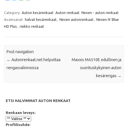
a
w
h
m
c
i
a
a
e
t
t
i
Category:
Auton kesärenkaat
Auton renkaat
Nexen - auton renkaat
b
t
s
l
Avainsanat:
halvat kesärenkaat
,
Nexen autonrenkaat
,
Nexen N`Blue
o
e
A
o
r
p
HD Plus
,
riekko renkaat
k
p
Post navigation
←
Autonrenkaat.net helpottaa
Maxxis MA510E edullinen ja
rengasvalinnoissa
suorituskykyinen auton
kesärengas
→
ETSI HALVIMMAT AUTON RENKAAT
Renkaan leveys:
Profiilisuhde: