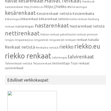
Halvat renkaat
halvat kesärenkaat
Hankook
https://riekko.eu
nastarenkaat
http://riekko.eu
kesärengas
kesärenkaat
Kesärenkaat netistä
Kesärenkaita
kitkarenkaat
kitkarenkaat netistä
kitkarengas
kontio renkaat
Nankang
nastarenkaat
Nastarenkaat netistä
nastarengas
renkaat
nettirenkaat
Nokian renkaat
pakettiauton renkaat
premium
renkaat halvalla
rengastarjous
renkaat
rengas
rengastesti
rengastestit
riekko.eu
riekko
Renkaat netistä
Renkaita netistä
riekko renkaat
talvirenkaat
talvirengas
testivoittaja
Toyo renkaat
Talvirenkaat netistä
TArjousrenkaat
uusiorenkaat
Edulliset verkkokaupat: