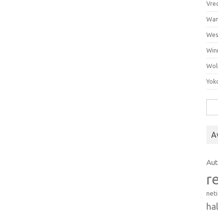
Vre
Wan
Wes
Win
Wol
Yok
Hak
A
Au
r
net
ha