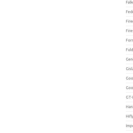
Falk
Fed
Fir
Fir
For
Ful
Gen
Gis
Goo
Goo
GT-
Han
Hifl
Impe