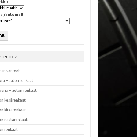
kki:
si/automalli:
AE
ategoriat
miinivanteet
ora – auton renkaat
ogrip – auton renkaat
on kesärenkaat
on kitkarenkaat
on nastarenkaat
on renkaat