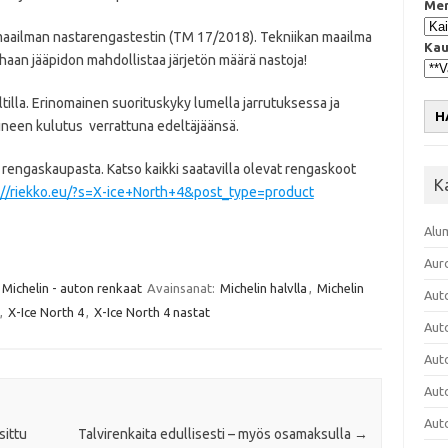
Mer
n maailman nastarengastestin (TM 17/2018). Tekniikan maailma
Kau
rhaan jääpidon mahdollistaa järjetön määrä nastoja!
tilla. Erinomainen suorituskyky lumella jarrutuksessa ja
H
ineen kulutus verrattuna edeltäjäänsä.
 rengaskaupasta. Katso kaikki saatavilla olevat rengaskoot
K
://riekko.eu/?s=X-ice+North+4&post_type=product
Alu
Aur
Michelin - auton renkaat
Avainsanat:
Michelin halvlla
,
Michelin
Aut
,
X-Ice North 4
,
X-Ice North 4 nastat
Aut
Aut
Aut
Aut
sittu
Talvirenkaita edullisesti – myös osamaksulla
→