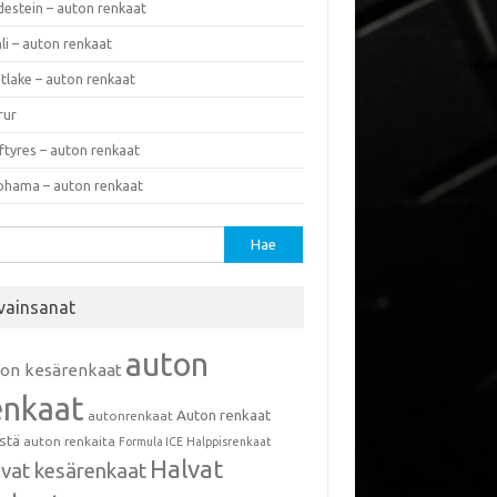
destein – auton renkaat
li – auton renkaat
tlake – auton renkaat
rur
ftyres – auton renkaat
ohama – auton renkaat
u:
vainsanat
auton
ton kesärenkaat
enkaat
Auton renkaat
autonrenkaat
istä
auton renkaita
Formula ICE
Halppisrenkaat
Halvat
lvat kesärenkaat