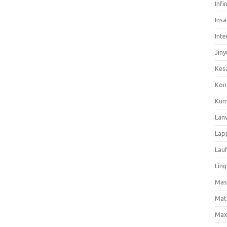
Infi
Ins
Inte
Jiny
Kes
Kon
Kum
Lan
Lap
Lau
Ling
Mas
Mat
Max