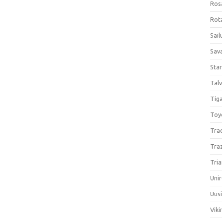
Ros
Rota
Sail
Sav
Sta
Talv
Tiga
Toy
Tra
Tra
Tria
Unir
Uus
Viki