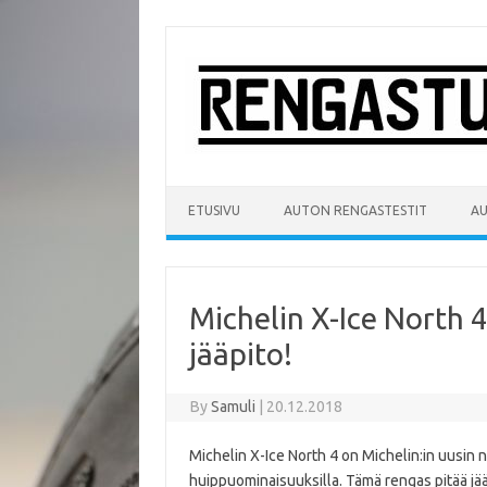
Skip
to
content
ETUSIVU
AUTON RENGASTESTIT
A
Michelin X-Ice North 4
jääpito!
By
Samuli
|
20.12.2018
Michelin X-Ice North 4 on Michelin:in uusin
huippuominaisuuksilla. Tämä rengas pitää jääll