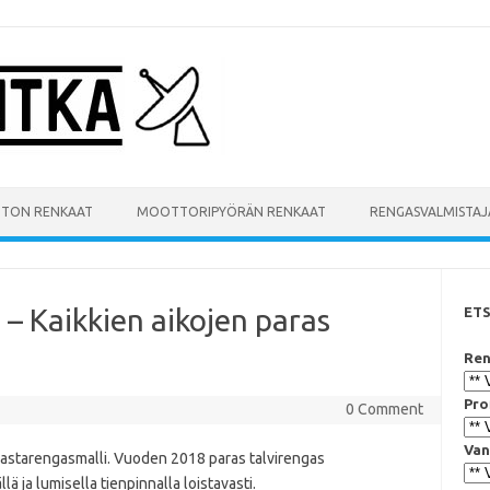
UTON RENKAAT
MOOTTORIPYÖRÄN RENKAAT
RENGASVALMISTAJ
 – Kaikkien aikojen paras
ET
Ren
Pro
0 Comment
Van
 nastarengasmalli. Vuoden 2018 paras talvirengas
ä ja lumisella tienpinnalla loistavasti.