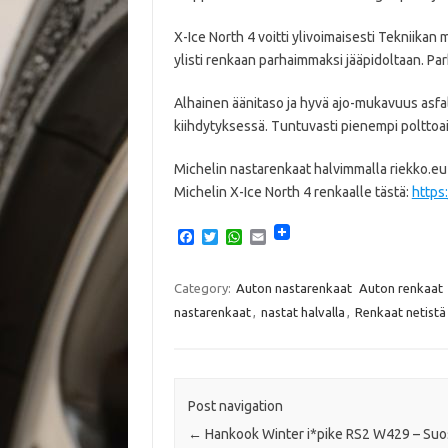
X-Ice North 4 voitti ylivoimaisesti Tekniika
ylisti renkaan parhaimmaksi jääpidoltaan. Pa
Alhainen äänitaso ja hyvä ajo-mukavuus asfal
kiihdytyksessä. Tuntuvasti pienempi polttoa
Michelin nastarenkaat halvimmalla riekko.eu
Michelin X-Ice North 4 renkaalle tästä:
https
F
T
W
E
a
w
h
m
c
i
a
a
e
t
t
i
Category:
Auton nastarenkaat
Auton renkaat
b
t
s
l
nastarenkaat
,
nastat halvalla
,
Renkaat netistä
o
e
A
o
r
p
k
p
Post navigation
←
Hankook Winter i*pike RS2 W429‎ – Suo