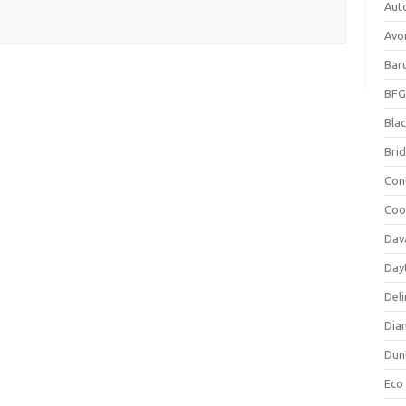
Aut
Avo
Bar
BFG
Blac
Bri
Con
Coo
Dav
Day
Deli
Dia
Dun
Eco