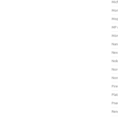
Mich
Mom
Mop
MP 
Mön
Nan
Nex
Nok
Nor
Nor
Pire
Plat
Pne
Ren