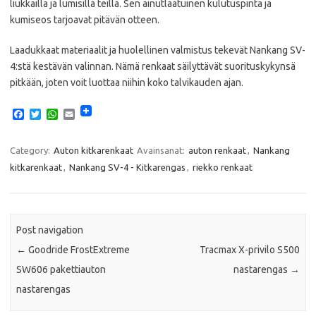
liukkailla ja lumisilla teillä. Sen ainutlaatuinen kulutuspinta ja
kumiseos tarjoavat pitävän otteen.
Laadukkaat materiaalit ja huolellinen valmistus tekevät Nankang SV-
4:stä kestävän valinnan. Nämä renkaat säilyttävät suorituskykynsä
pitkään, joten voit luottaa niihin koko talvikauden ajan.
F
T
W
E
a
w
h
m
c
i
a
a
e
t
t
i
Category:
Auton kitkarenkaat
Avainsanat:
auton renkaat
,
Nankang
b
t
s
l
kitkarenkaat
,
Nankang SV-4 - Kitkarengas
,
riekko renkaat
o
e
A
o
r
p
k
p
Post navigation
←
Goodride FrostExtreme
Tracmax X-privilo S500
SW606 pakettiauton
nastarengas
→
nastarengas