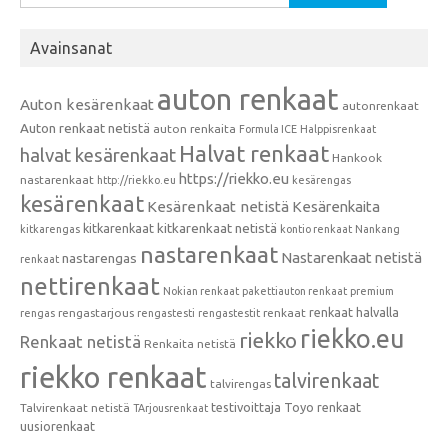
Avainsanat
auton renkaat
Auton kesärenkaat
autonrenkaat
Auton renkaat netistä
auton renkaita
Formula ICE
Halppisrenkaat
Halvat renkaat
halvat kesärenkaat
Hankook
https://riekko.eu
nastarenkaat
http://riekko.eu
kesärengas
kesärenkaat
Kesärenkaat netistä
Kesärenkaita
kitkarenkaat
kitkarenkaat netistä
kitkarengas
kontio renkaat
Nankang
nastarenkaat
Nastarenkaat netistä
nastarengas
renkaat
nettirenkaat
Nokian renkaat
pakettiauton renkaat
premium
renkaat halvalla
rengastarjous
renkaat
rengas
rengastesti
rengastestit
riekko.eu
riekko
Renkaat netistä
Renkaita netistä
riekko renkaat
talvirenkaat
talvirengas
testivoittaja
Toyo renkaat
Talvirenkaat netistä
TArjousrenkaat
uusiorenkaat