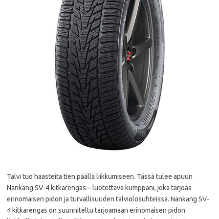
Talvi tuo haasteita tien päällä liikkumiseen. Tässä tulee apuun
Nankang SV-4 kitkarengas – luotettava kumppani, joka tarjoaa
erinomaisen pidon ja turvallisuuden talviolosuhteissa. Nankang SV-
4 kitkarengas on suunniteltu tarjoamaan erinomaisen pidon