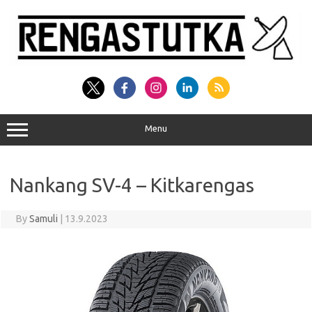
Skip
to
content
Menu
Nankang SV-4 – Kitkarengas
By
Samuli
|
13.9.2023