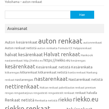
Yokohama – auton renkaat
Haku:
Avainsanat
auton renkaat
Auton kesärenkaat
autonrenkaat
Auton renkaat netistä
auton renkaita
Formula ICE
Halppisrenkaat
Halvat renkaat
halvat kesärenkaat
Hankook
https://riekko.eu
nastarenkaat
http://riekko.eu
kesärengas
kesärenkaat
Kesärenkaat netistä
Kesärenkaita
kitkarenkaat
kitkarenkaat netistä
kitkarengas
kontio renkaat
Nankang
nastarenkaat
Nastarenkaat netistä
nastarengas
renkaat
nettirenkaat
Nokian renkaat
pakettiauton renkaat
premium
renkaat halvalla
rengastarjous
renkaat
rengas
rengastesti
rengastestit
riekko.eu
riekko
Renkaat netistä
Renkaita netistä
riekko renkaat