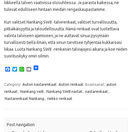
liikkeellä talven vaativissa olosuhteissa. Ja parasta kaikessa, ne
tulevat edulliseen hintaan meidän rengaskaupastamme.
Kun valitset Nankang SW8 -talvirenkaat, valitset turvallisuutta,
pitkäikäisyyttä ja taloudellisuutta. Nämä renkaat ovat luotettava
valinta talviseen ajamiseen, ja ne auttavat sinua pysymään
turvallisesti tiellä ilman, että sinun tarvitsee tyhjentää kukkaroasi
liikaa. Luota Nankang SW8 -renkaisiin talviajojesi aikana ja koe niiden
suorituskyky omin silmin.
F
T
W
E
a
w
h
m
c
i
a
a
e
t
t
i
Category:
Auton nastarenkaat
Auton renkaat
Avainsanat:
auton
b
t
s
l
renkaat
,
Nankang sw8
,
Nankang SW8 nastat
,
nastarenkaat
,
o
e
A
o
r
p
Nastarenkaat Nankang
,
riekko renkaat
k
p
Post navigation