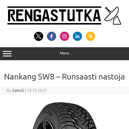
Skip
to
content
Menu
Nankang SW8 – Runsaasti nastoja
By
Samuli
|
10.10.2023