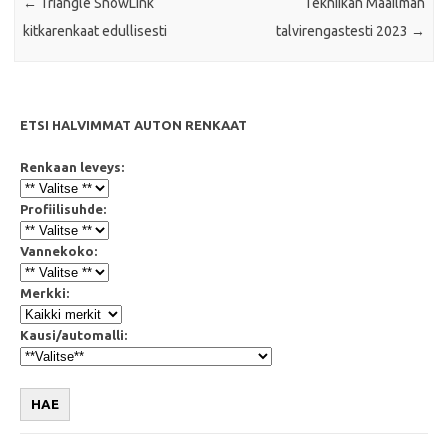
←
Triangle SnowLink
Tekniikan Maailman
kitkarenkaat edullisesti
talvirengastesti 2023
→
ETSI HALVIMMAT AUTON RENKAAT
Renkaan leveys:
Profiilisuhde:
Vannekoko:
Merkki:
Kausi/automalli:
HAE