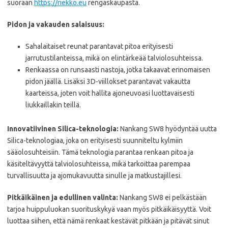
suoraan
https://riekko.eu
rengaskaupasta.
Pidon ja vakauden salaisuus:
Sahalaitaiset reunat parantavat pitoa erityisesti
jarrutustilanteissa, mikä on elintärkeää talviolosuhteissa.
Renkaassa on runsaasti nastoja, jotka takaavat erinomaisen
pidon jäällä. Lisäksi 3D-viillokset parantavat vakautta
kaarteissa, joten voit hallita ajoneuvoasi luottavaisesti
liukkaillakin teillä.
Innovatiivinen Silica-teknologia:
Nankang SW8 hyödyntää uutta
Silica-teknologiaa, joka on erityisesti suunniteltu kylmiin
sääolosuhteisiin. Tämä teknologia parantaa renkaan pitoa ja
käsiteltävyyttä talviolosuhteissa, mikä tarkoittaa parempaa
turvallisuutta ja ajomukavuutta sinulle ja matkustajillesi.
Pitkäikäinen ja edullinen valinta:
Nankang SW8 ei pelkästään
tarjoa huippuluokan suorituskykyä vaan myös pitkäikäisyyttä. Voit
luottaa siihen, että nämä renkaat kestävät pitkään ja pitävät sinut