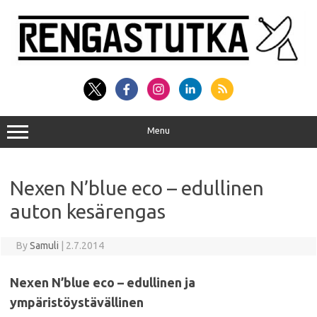
Skip
to
content
Menu
Nexen N’blue eco – edullinen
auton kesärengas
By
Samuli
|
2.7.2014
Nexen N’blue eco – edullinen ja
ympäristöystävällinen