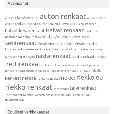
Avainsanat
auton renkaat
Auton kesärenkaat
autonrenkaat
Auton renkaat netistä
auton renkaita
Formula ICE
Halppisrenkaat
Halvat renkaat
halvat kesärenkaat
Hankook
https://riekko.eu
nastarenkaat
http://riekko.eu
kesärengas
kesärenkaat
Kesärenkaat netistä
Kesärenkaita
kitkarenkaat
kitkarenkaat netistä
kitkarengas
kontio renkaat
Nankang
nastarenkaat
Nastarenkaat netistä
nastarengas
renkaat
nettirenkaat
Nokian renkaat
pakettiauton renkaat
premium
renkaat halvalla
rengastarjous
renkaat
rengas
rengastesti
rengastestit
riekko.eu
riekko
Renkaat netistä
Renkaita netistä
riekko renkaat
talvirenkaat
talvirengas
testivoittaja
Toyo renkaat
Talvirenkaat netistä
TArjousrenkaat
uusiorenkaat
Edulliset verkkokaupat: