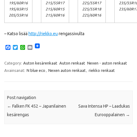
195/60R16
215/55R17
225/55R17
235/55R1
195/65R15
215/60R15
225/55R18
235/60R1
205/55R16
215/60R16
225/60R16
– Katso lisää
http://riekko.eu
rengassivulta
F
T
W
E
a
w
h
m
c
i
a
a
e
t
t
i
Category:
Auton kesärenkaat
Auton renkaat
Nexen - auton renkaat
b
t
s
l
Avainsanat:
N blue eco
,
Nexen auton renkaat
,
riekko renkaat
o
e
A
o
r
p
k
p
Post navigation
←
Falken FK 452 – Japanilainen
Sava Intensa HP – Laadukas
kesärengas
Eurooppalainen
→