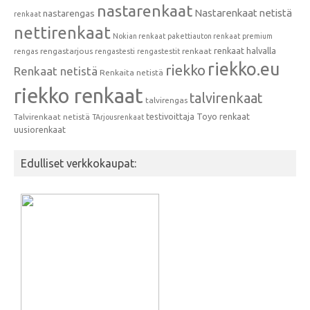
nastarenkaat
Nastarenkaat netistä
nastarengas
renkaat
nettirenkaat
Nokian renkaat
pakettiauton renkaat
premium
renkaat halvalla
rengastarjous
renkaat
rengas
rengastesti
rengastestit
riekko.eu
riekko
Renkaat netistä
Renkaita netistä
riekko renkaat
talvirenkaat
talvirengas
testivoittaja
Toyo renkaat
Talvirenkaat netistä
TArjousrenkaat
uusiorenkaat
Edulliset verkkokaupat: