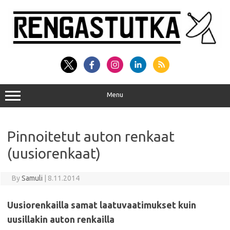
Skip
to
content
Menu
Pinnoitetut auton renkaat
(uusiorenkaat)
By
Samuli
|
8.11.2014
Uusiorenkailla samat laatuvaatimukset kuin
uusillakin auton renkailla