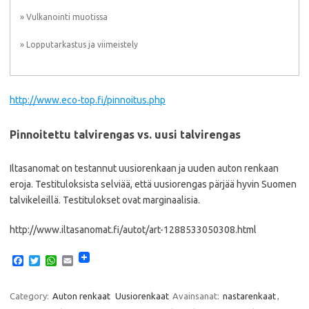
» Vulkanointi muotissa
» Lopputarkastus ja viimeistely
http://www.eco-top.fi/pinnoitus.php
Pinnoitettu talvirengas vs. uusi talvirengas
Iltasanomat on testannut uusiorenkaan ja uuden auton renkaan
eroja. Testituloksista selviää, että uusiorengas pärjää hyvin Suomen
talvikeleillä. Testitulokset ovat marginaalisia.
http://www.iltasanomat.fi/autot/art-1288533050308.html
F
T
W
E
a
w
h
m
c
i
a
a
e
t
t
i
Category:
Auton renkaat
Uusiorenkaat
Avainsanat:
nastarenkaat
,
b
t
s
l