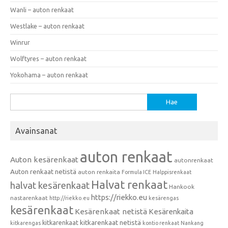
Wanli – auton renkaat
Westlake – auton renkaat
Winrur
Wolftyres – auton renkaat
Yokohama – auton renkaat
Haku:
Avainsanat
auton renkaat
Auton kesärenkaat
autonrenkaat
Auton renkaat netistä
auton renkaita
Formula ICE
Halppisrenkaat
Halvat renkaat
halvat kesärenkaat
Hankook
https://riekko.eu
nastarenkaat
http://riekko.eu
kesärengas
kesärenkaat
Kesärenkaat netistä
Kesärenkaita
kitkarenkaat
kitkarenkaat netistä
kitkarengas
kontio renkaat
Nankang