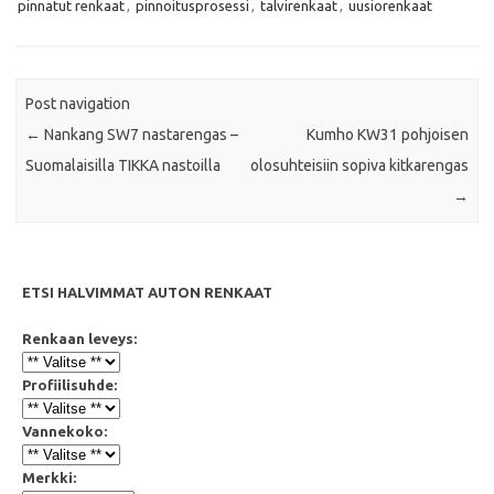
pinnatut renkaat
,
pinnoitusprosessi
,
talvirenkaat
,
uusiorenkaat
o
e
A
o
r
p
k
p
Post navigation
←
Nankang SW7 nastarengas –
Kumho KW31 pohjoisen
Suomalaisilla TIKKA nastoilla
olosuhteisiin sopiva kitkarengas
→
ETSI HALVIMMAT AUTON RENKAAT
Renkaan leveys:
Profiilisuhde:
Vannekoko:
Merkki: