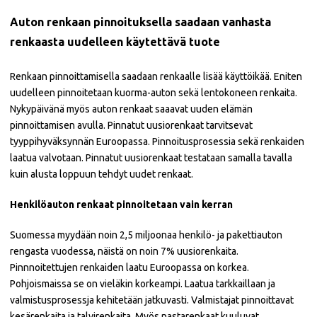
Auton renkaan pinnoituksella saadaan vanhasta
renkaasta uudelleen käytettävä tuote
Renkaan pinnoittamisella saadaan renkaalle lisää käyttöikää. Eniten
uudelleen pinnoitetaan kuorma-auton sekä lentokoneen renkaita.
Nykypäivänä myös auton renkaat saaavat uuden elämän
pinnoittamisen avulla. Pinnatut uusiorenkaat tarvitsevat
tyyppihyväksynnän Euroopassa. Pinnoitusprosessia sekä renkaiden
laatua valvotaan. Pinnatut uusiorenkaat testataan samalla tavalla
kuin alusta loppuun tehdyt uudet renkaat.
Henkilöauton renkaat pinnoitetaan vain kerran
Suomessa myydään noin 2,5 miljoonaa henkilö- ja pakettiauton
rengasta vuodessa, näistä on noin 7% uusiorenkaita.
Pinnnoitettujen renkaiden laatu Euroopassa on korkea.
Pohjoismaissa se on vieläkin korkeampi. Laatua tarkkaillaan ja
valmistusprosessja kehitetään jatkuvasti. Valmistajat pinnoittavat
kesärenkaita ja talvirenkaita. Myös nastarenkaat kuuluvat