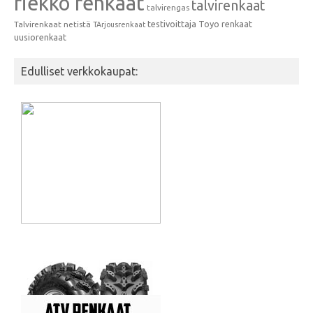
riekko renkaat
talvirenkaat
talvirengas
testivoittaja
Toyo renkaat
Talvirenkaat netistä
TArjousrenkaat
uusiorenkaat
Edulliset verkkokaupat: