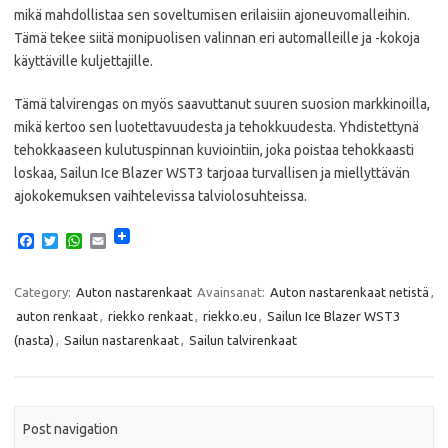
mikä mahdollistaa sen soveltumisen erilaisiin ajoneuvomalleihin.
Tämä tekee siitä monipuolisen valinnan eri automalleille ja -kokoja
käyttäville kuljettajille.
Tämä talvirengas on myös saavuttanut suuren suosion markkinoilla,
mikä kertoo sen luotettavuudesta ja tehokkuudesta. Yhdistettynä
tehokkaaseen kulutuspinnan kuviointiin, joka poistaa tehokkaasti
loskaa, Sailun Ice Blazer WST3 tarjoaa turvallisen ja miellyttävän
ajokokemuksen vaihtelevissa talviolosuhteissa.
F
T
W
E
a
w
h
m
c
i
a
a
e
t
t
i
Category:
Auton nastarenkaat
Avainsanat:
Auton nastarenkaat netistä
,
b
t
s
l
auton renkaat
,
riekko renkaat
,
riekko.eu
,
Sailun Ice Blazer WST3
o
e
A
o
r
p
(nasta)
,
Sailun nastarenkaat
,
Sailun talvirenkaat
k
p
Post navigation