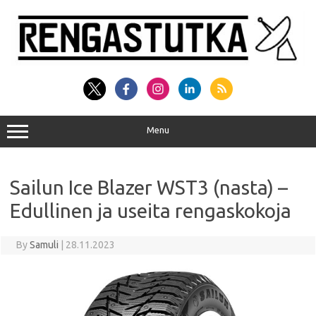
Skip
to
content
Menu
Sailun Ice Blazer WST3 (nasta) –
Edullinen ja useita rengaskokoja
By
Samuli
|
28.11.2023