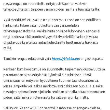
nastarengas on suunniteltu erityisesti Suomen vaativiin
talviolosuhteisiin, tarjoten varman pidon jäisillä ja lumisilla teillä.
Yksi merkittävä etu Sailun Ice Blazer WST3:ssa on sen edullinen
hinta, mikä tekee siitä houkuttelevan vaihtoehdon
talvirengasostoksille. Vaikka hinta on kilpailukykyinen, rengas ei
tingi laadusta eikä suorituskyvystä talvikeleillä. Tarkka ja vakaa
ohjattavuus kaarteissa antaa kuljettajalle luottamusta liukkailla
teillä.
Tämäkin rengas edullisesti vain
https://riekko.eu
rengaskaupasta.
Renkaan kumikoostumus on suunniteltu tarjoamaan joustavuutta ja
parantamaan pitoa erityisesti kylmissä olosuhteissa. Tämä
ominaisuus on erityisen hyödyllinen Suomen talviolosuhteissa,
joissa lämpötila voi laskea merkittävästi pakkasen puolelle. Lisäksi
nastojen optimaalinen sijoittelu renkaan pinnalla takaa erinomaisen
pidon jäällä, mikä on olennaista turvallisen ajon kannalta.
Sailun Ice Blazer WST3 on saatavilla monissa eri rengasko’oissa,