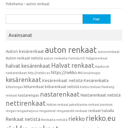
Yokohama – auton renkaat
Haku:
Avainsanat
auton renkaat
Auton kesärenkaat
autonrenkaat
Auton renkaat netistä
auton renkaita
Formula ICE
Halppisrenkaat
Halvat renkaat
halvat kesärenkaat
Hankook
https://riekko.eu
nastarenkaat
http://riekko.eu
kesärengas
kesärenkaat
Kesärenkaat netistä
Kesärenkaita
kitkarenkaat
kitkarenkaat netistä
kitkarengas
kontio renkaat
Nankang
nastarenkaat
Nastarenkaat netistä
nastarengas
renkaat
nettirenkaat
Nokian renkaat
pakettiauton renkaat
premium
renkaat halvalla
rengastarjous
renkaat
rengas
rengastesti
rengastestit
riekko.eu
riekko
Renkaat netistä
Renkaita netistä