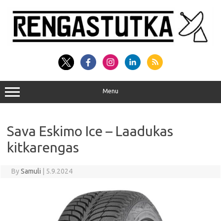
Skip
to
content
Menu
Sava Eskimo Ice – Laadukas
kitkarengas
By
Samuli
|
5.9.2024