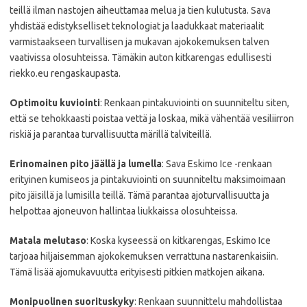
teillä ilman nastojen aiheuttamaa melua ja tien kulutusta. Sava
yhdistää edistykselliset teknologiat ja laadukkaat materiaalit
varmistaakseen turvallisen ja mukavan ajokokemuksen talven
vaativissa olosuhteissa. Tämäkin auton kitkarengas edullisesti
riekko.eu rengaskaupasta.
Optimoitu kuviointi
: Renkaan pintakuviointi on suunniteltu siten,
että se tehokkaasti poistaa vettä ja loskaa, mikä vähentää vesiliirron
riskiä ja parantaa turvallisuutta märillä talviteillä.
Erinomainen pito jäällä ja lumella
: Sava Eskimo Ice -renkaan
erityinen kumiseos ja pintakuviointi on suunniteltu maksimoimaan
pito jäisillä ja lumisilla teillä. Tämä parantaa ajoturvallisuutta ja
helpottaa ajoneuvon hallintaa liukkaissa olosuhteissa.
Matala melutaso
: Koska kyseessä on kitkarengas, Eskimo Ice
tarjoaa hiljaisemman ajokokemuksen verrattuna nastarenkaisiin.
Tämä lisää ajomukavuutta erityisesti pitkien matkojen aikana.
Monipuolinen suorituskyky
: Renkaan suunnittelu mahdollistaa