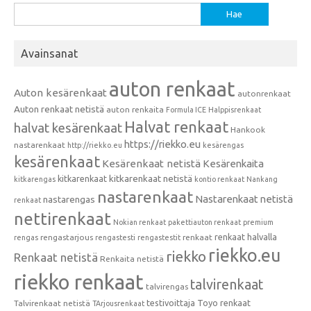
Haku:
Avainsanat
auton renkaat
Auton kesärenkaat
autonrenkaat
Auton renkaat netistä
auton renkaita
Formula ICE
Halppisrenkaat
Halvat renkaat
halvat kesärenkaat
Hankook
https://riekko.eu
nastarenkaat
http://riekko.eu
kesärengas
kesärenkaat
Kesärenkaat netistä
Kesärenkaita
kitkarenkaat
kitkarenkaat netistä
kitkarengas
kontio renkaat
Nankang
nastarenkaat
Nastarenkaat netistä
nastarengas
renkaat
nettirenkaat
Nokian renkaat
pakettiauton renkaat
premium
renkaat halvalla
rengastarjous
renkaat
rengas
rengastesti
rengastestit
riekko.eu
riekko
Renkaat netistä
Renkaita netistä
riekko renkaat
talvirenkaat
talvirengas
testivoittaja
Toyo renkaat
Talvirenkaat netistä
TArjousrenkaat