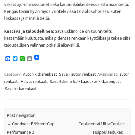
vakaat ajo-ominaisuudet sekä kaupunkiliikenteessä että maantiellä.
Rengas toimii hyvin myös vaihtelevissa talviolosuhteissa, kuten
loskassa ja märällä tiellä.
Kestävä ja taloudellinen
: Sava Eskimo Ice on suunniteltu
kestämään kulutusta, mikä pidentää renkaan käyttöikää ja tekee siitä
taloudellisen valinnan pitkällä aikavälillä.
F
T
W
E
a
w
h
m
c
i
a
a
e
t
t
i
Category:
Auton kitkarenkaat
Sava - auton renkaat
Avainsanat:
auton
b
t
s
l
renkaat
,
Halvat renkaat
,
Sava Eskimo Ice - Laadukas kitkarengas
,
o
e
A
o
r
p
Sava kitkarenkaat
k
p
Post navigation
←
Goodyear EfficientGrip
Continental UltraContact –
Performance 2
Huippulaadukas
→