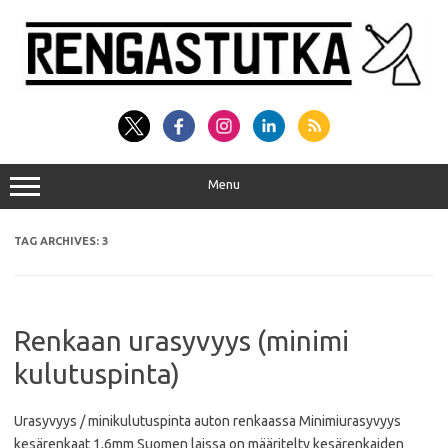
Skip
to
content
Menu
TAG ARCHIVES:
3
Renkaan urasyvyys (minimi
kulutuspinta)
Urasyvyys / minikulutuspinta auton renkaassa Minimiurasyvyys
kesärenkaat 1,6mm Suomen laissa on määritelty kesärenkaiden