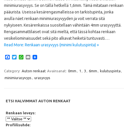
minimiurasyvyys. Se on tällä hetkellä 1,6mm. Tämä mitataan renkaan
pääurista. Useissa kesärengasmalleissa on tarkistupinta, jonka
avulla näet renkaan minimiurasyvyyden ja voit verrata sitä
nykyiseen. Kesärenkaissa suositellaan vähintään 4mm urasyvyyttä.
Rengasammattilaiset ovat sitä mieltä, että tässä kohtaa renkaan
vesikeliominaisuudet sekä pito alkavat heiketä tuntuvasti.…
Read More: Renkaan urasyvyys (minimi kulutuspinta) »
F
T
W
E
a
w
h
m
c
i
a
a
e
t
t
i
Category:
Auton renkaat
Avainsanat:
0mm
,
1
,
3
,
6mm
,
kulutuspinta
,
b
t
s
l
minimiurasyvyys
,
urasyvyys
o
e
A
o
r
p
k
p
ETSI HALVIMMAT AUTON RENKAAT
Renkaan leveys:
Profiilisuhde: