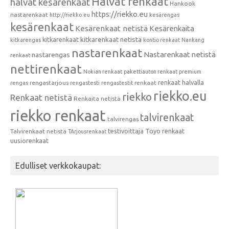
Halvat renkaat
halvat kesärenkaat
Hankook
https://riekko.eu
nastarenkaat
http://riekko.eu
kesärengas
kesärenkaat
Kesärenkaat netistä
Kesärenkaita
kitkarenkaat
kitkarenkaat netistä
kitkarengas
kontio renkaat
Nankang
nastarenkaat
Nastarenkaat netistä
nastarengas
renkaat
nettirenkaat
Nokian renkaat
pakettiauton renkaat
premium
renkaat halvalla
rengastarjous
renkaat
rengas
rengastesti
rengastestit
riekko.eu
riekko
Renkaat netistä
Renkaita netistä
riekko renkaat
talvirenkaat
talvirengas
testivoittaja
Toyo renkaat
Talvirenkaat netistä
TArjousrenkaat
uusiorenkaat
Edulliset verkkokaupat: