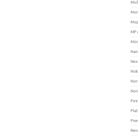
Mich
Mom
Mop
MP 
Mön
Nan
Nex
Nok
Nor
Nor
Pire
Plat
Pne
Ren