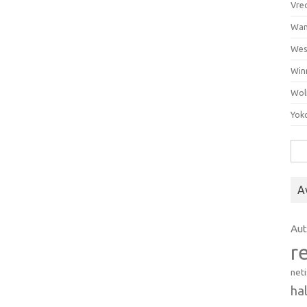
Vre
Wan
Wes
Win
Wol
Yok
Hak
A
Au
r
net
ha