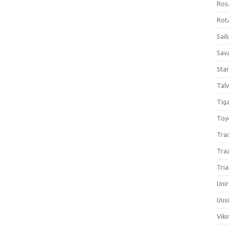
Ros
Rota
Sail
Sav
Sta
Talv
Tiga
Toy
Tra
Tra
Tria
Unir
Uus
Viki