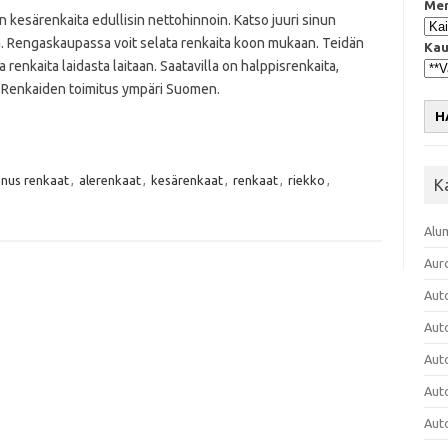
Mer
 kesärenkaita edullisin nettohinnoin. Katso juuri sinun
. Rengaskaupassa voit selata renkaita koon mukaan. Teidän
Kau
 renkaita laidasta laitaan. Saatavilla on halppisrenkaita,
. Renkaiden toimitus ympäri Suomen.
H
nnus renkaat
,
alerenkaat
,
kesärenkaat
,
renkaat
,
riekko
,
K
Alu
Aur
Aut
Aut
Aut
Aut
Aut