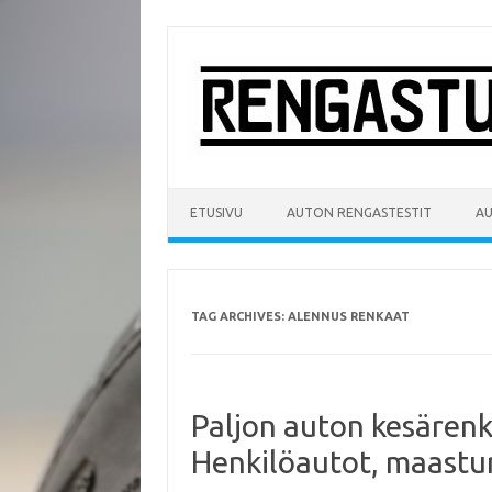
Skip
to
content
ETUSIVU
AUTON RENGASTESTIT
A
TAG ARCHIVES:
ALENNUS RENKAAT
Paljon auton kesärenk
Henkilöautot, maasturi