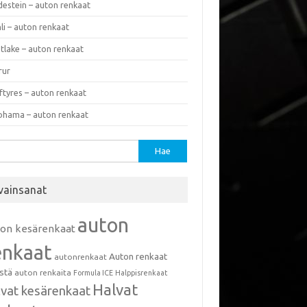
destein – auton renkaat
li – auton renkaat
tlake – auton renkaat
rur
ftyres – auton renkaat
ohama – auton renkaat
u:
vainsanat
auton
ton kesärenkaat
enkaat
Auton renkaat
autonrenkaat
istä
auton renkaita
Formula ICE
Halppisrenkaat
Halvat
lvat kesärenkaat