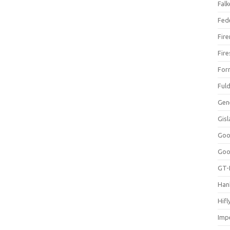
Falk
Fed
Fir
Fir
For
Ful
Gen
Gis
Goo
Goo
GT-
Han
Hifl
Impe