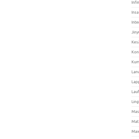
Infi
Ins
Inte
Jiny
Kes
Kon
Kum
Lan
Lap
Lau
Ling
Mas
Mat
Max