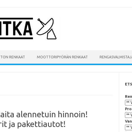
UTON RENKAAT
MOOTTORIPYÖRÄN RENKAAT
RENGASVALMISTAJ
ET
Ren
Pro
aita alennetuin hinnoin!
Van
t ja pakettiautot!