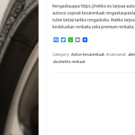
Rengaskauppa https://riekko.eu tarjoaa auton
autoosi sopivat kesärenkaat rengaskaupasta
tulee tietää tarkka rengaskoko. Riekko tarjoaa
keskiluokan renkaita sekä premium renkaita
F
T
W
E
a
w
h
m
c
i
a
a
e
t
t
i
Category:
Auton kesärenkaat
Avainsanat:
ale
b
t
s
l
ulosheitto renkaat
o
e
A
o
r
p
k
p