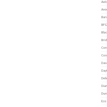
Aut
Avo
Bar
BFG
Blac
Bri
Con
Coo
Dav
Day
Deli
Dia
Dun
Eco