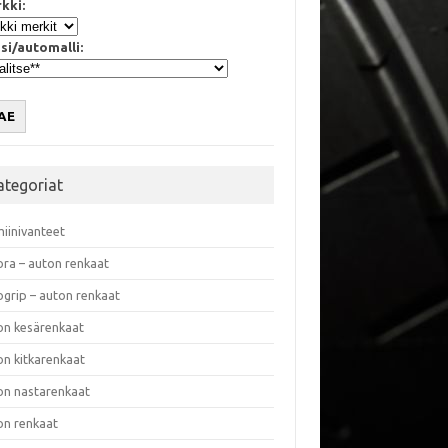
kki:
si/automalli:
AE
ategoriat
miinivanteet
ora – auton renkaat
ogrip – auton renkaat
on kesärenkaat
on kitkarenkaat
on nastarenkaat
on renkaat