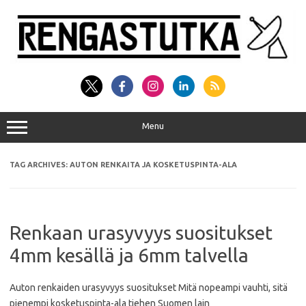
Skip
to
content
Menu
TAG ARCHIVES:
AUTON RENKAITA JA KOSKETUSPINTA-ALA
Renkaan urasyvyys suositukset
4mm kesällä ja 6mm talvella
Auton renkaiden urasyvyys suositukset Mitä nopeampi vauhti, sitä
pienempi kosketuspinta-ala tiehen Suomen lain