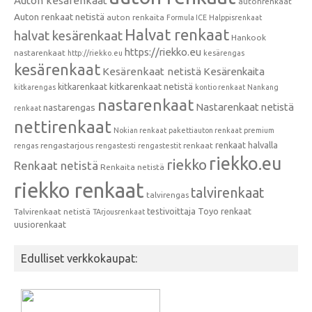
Auton kesärenkaat
autonrenkaat
Auton renkaat netistä
auton renkaita
Formula ICE
Halppisrenkaat
Halvat renkaat
halvat kesärenkaat
Hankook
https://riekko.eu
nastarenkaat
http://riekko.eu
kesärengas
kesärenkaat
Kesärenkaat netistä
Kesärenkaita
kitkarenkaat
kitkarenkaat netistä
kitkarengas
kontio renkaat
Nankang
nastarenkaat
Nastarenkaat netistä
nastarengas
renkaat
nettirenkaat
Nokian renkaat
pakettiauton renkaat
premium
renkaat halvalla
rengastarjous
renkaat
rengas
rengastesti
rengastestit
riekko.eu
riekko
Renkaat netistä
Renkaita netistä
riekko renkaat
talvirenkaat
talvirengas
testivoittaja
Toyo renkaat
Talvirenkaat netistä
TArjousrenkaat
uusiorenkaat
Edulliset verkkokaupat: