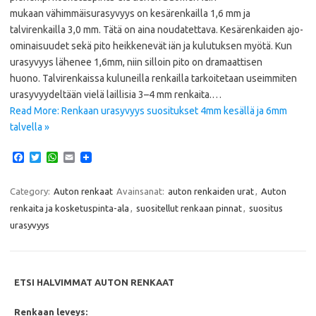
mukaan vähimmäisurasyvyys on kesärenkailla 1,6 mm ja
talvirenkailla 3,0 mm. Tätä on aina noudatettava. Kesärenkaiden ajo-
ominaisuudet sekä pito heikkenevät iän ja kulutuksen myötä. Kun
urasyvyys lähenee 1,6mm, niin silloin pito on dramaattisen
huono. Talvirenkaissa kuluneilla renkailla tarkoitetaan useimmiten
urasyvyydeltään vielä laillisia 3–4 mm renkaita.…
Read More: Renkaan urasyvyys suositukset 4mm kesällä ja 6mm
talvella »
F
T
W
E
a
w
h
m
c
i
a
a
e
t
t
i
Category:
Auton renkaat
Avainsanat:
auton renkaiden urat
,
Auton
b
t
s
l
renkaita ja kosketuspinta-ala
,
suositellut renkaan pinnat
,
suositus
o
e
A
o
r
p
urasyvyys
k
p
ETSI HALVIMMAT AUTON RENKAAT
Renkaan leveys: