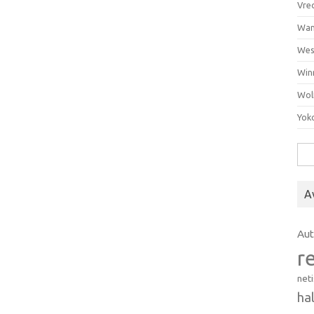
Vre
Wan
Wes
Win
Wol
Yok
Hak
A
Au
r
net
ha