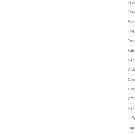
Falk
Fed
Fir
Fir
For
Ful
Gen
Gis
Goo
Goo
GT-
Han
Hifl
Impe