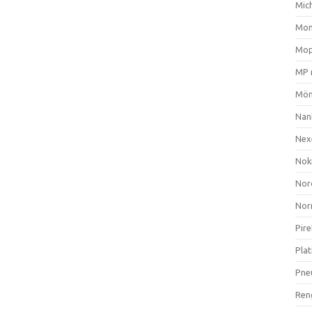
Mich
Mom
Mop
MP 
Mön
Nan
Nex
Nok
Nor
Nor
Pire
Plat
Pne
Ren