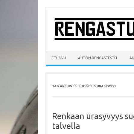
Skip
to
content
ETUSIVU
AUTON RENGASTESTIT
A
TAG ARCHIVES:
SUOSITUS URASYVYYS
Renkaan urasyvyys su
talvella