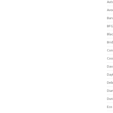
Aut
Avo
Bar
BFG
Blac
Bri
Con
Coo
Dav
Day
Deli
Dia
Dun
Eco