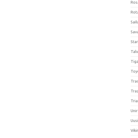
Ros
Rota
Sail
Sav
Sta
Talv
Tiga
Toy
Tra
Tra
Tria
Unir
Uus
Viki