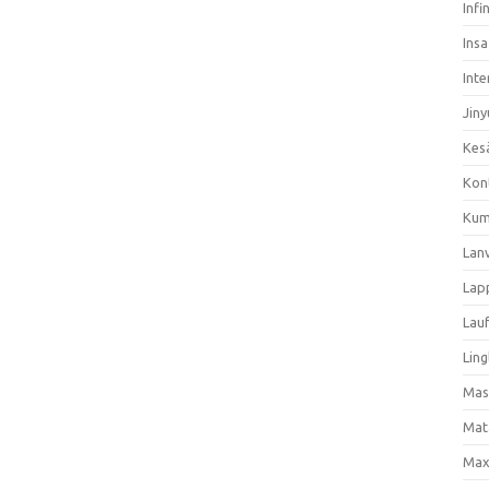
Infi
Ins
Inte
Jiny
Kes
Kon
Kum
Lan
Lap
Lau
Ling
Mas
Mat
Max