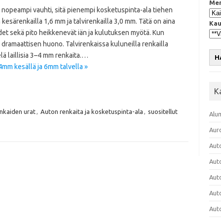
Mer
nopeampi vauhti, sitä pienempi kosketuspinta-ala tiehen
särenkailla 1,6 mm ja talvirenkailla 3,0 mm. Tätä on aina
Kau
et sekä pito heikkenevät iän ja kulutuksen myötä. Kun
 dramaattisen huono. Talvirenkaissa kuluneilla renkailla
ä laillisia 3–4 mm renkaita.…
H
mm kesällä ja 6mm talvella »
K
nkaiden urat
,
Auton renkaita ja kosketuspinta-ala
,
suositellut
Alu
Aur
Aut
Aut
Aut
Aut
Aut