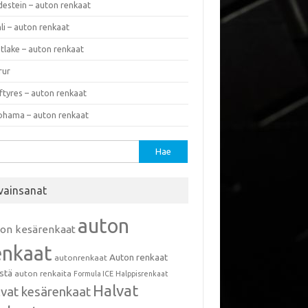
destein – auton renkaat
li – auton renkaat
tlake – auton renkaat
rur
ftyres – auton renkaat
ohama – auton renkaat
u:
vainsanat
auton
ton kesärenkaat
enkaat
Auton renkaat
autonrenkaat
istä
auton renkaita
Formula ICE
Halppisrenkaat
Halvat
lvat kesärenkaat