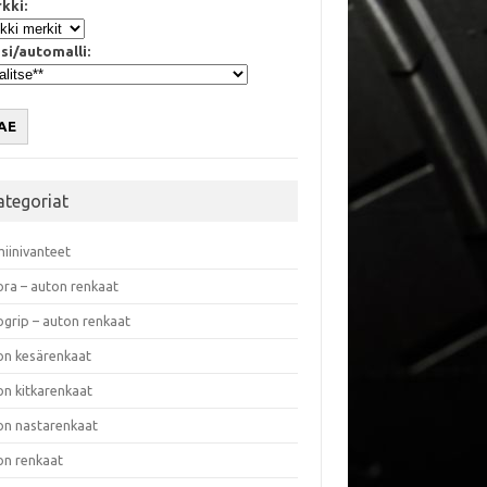
kki:
si/automalli:
AE
ategoriat
miinivanteet
ora – auton renkaat
ogrip – auton renkaat
on kesärenkaat
on kitkarenkaat
on nastarenkaat
on renkaat