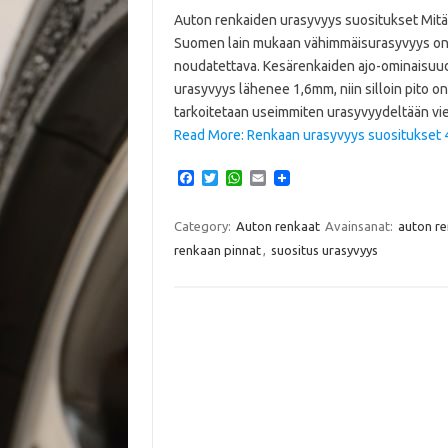
Auton renkaiden urasyvyys suositukset Mitä 
Suomen lain mukaan vähimmäisurasyvyys on ke
noudatettava. Kesärenkaiden ajo-ominaisuud
urasyvyys lähenee 1,6mm, niin silloin pito on
tarkoitetaan useimmiten urasyvyydeltään viel
Read More: Renkaan urasyvyys suositukset 4
F
T
W
E
a
w
h
m
c
i
a
a
e
t
t
i
Category:
Auton renkaat
Avainsanat:
auton re
b
t
s
l
renkaan pinnat
,
suositus urasyvyys
o
e
A
o
r
p
k
p