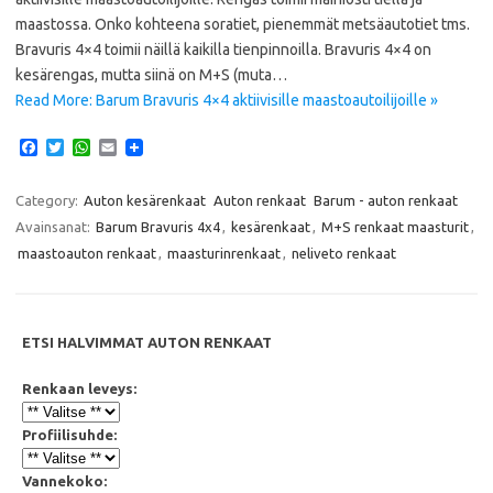
maastossa. Onko kohteena soratiet, pienemmät metsäautotiet tms.
Bravuris 4×4 toimii näillä kaikilla tienpinnoilla. Bravuris 4×4 on
kesärengas, mutta siinä on M+S (muta…
Read More: Barum Bravuris 4×4 aktiivisille maastoautoilijoille »
F
T
W
E
a
w
h
m
c
i
a
a
e
t
t
i
Category:
Auton kesärenkaat
Auton renkaat
Barum - auton renkaat
b
t
s
l
Avainsanat:
Barum Bravuris 4x4
,
kesärenkaat
,
M+S renkaat maasturit
,
o
e
A
o
r
p
maastoauton renkaat
,
maasturinrenkaat
,
neliveto renkaat
k
p
ETSI HALVIMMAT AUTON RENKAAT
Renkaan leveys:
Profiilisuhde:
Vannekoko: