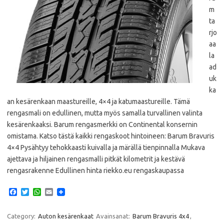
m
ta
rjo
aa
la
ad
uk
ka
an kesärenkaan maastureille, 4×4 ja katumaastureille. Tämä
rengasmali on edullinen, mutta myös samalla turvallinen valinta
kesärenkaaksi. Barum rengasmerkki on Continental konsernin
omistama. Katso tästä kaikki rengaskoot hintoineen: Barum Bravuris
4×4 Pysähtyy tehokkaasti kuivalla ja märällä tienpinnalla Mukava
ajettava ja hiljainen rengasmalli pitkät kilometrit ja kestävä
rengasrakenne Edullinen hinta riekko.eu rengaskaupassa
F
T
W
E
a
w
h
m
c
i
a
a
e
t
t
i
Category:
Auton kesärenkaat
Avainsanat:
Barum Bravuris 4x4
,