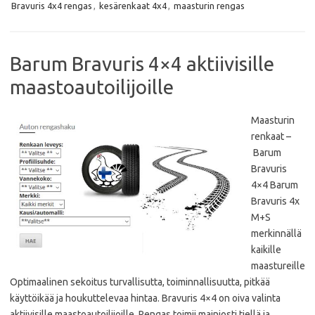
b
t
s
l
Bravuris 4x4 rengas
,
kesärenkaat 4x4
,
maasturin rengas
o
e
A
o
r
p
k
p
Barum Bravuris 4×4 aktiivisille
maastoautoilijoille
Maasturin
renkaat –
Barum
Bravuris
4×4 Barum
Bravuris 4x
M+S
merkinnällä
kaikille
maastureille
Optimaalinen sekoitus turvallisutta, toiminnallisuutta, pitkää
käyttöikää ja houkuttelevaa hintaa. Bravuris 4×4 on oiva valinta
aktiivisille maastoautoilijoille. Rengas toimii mainiosti tiellä ja