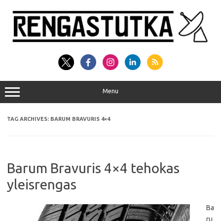
Skip
to
content
Menu
TAG ARCHIVES:
BARUM BRAVURIS 4×4
Barum Bravuris 4×4 tehokas
yleisrengas
Ba
ru