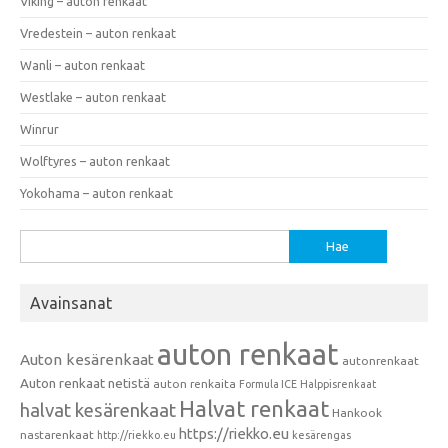
Viking – auton renkaat
Vredestein – auton renkaat
Wanli – auton renkaat
Westlake – auton renkaat
Winrur
Wolftyres – auton renkaat
Yokohama – auton renkaat
Haku:
Avainsanat
auton renkaat
Auton kesärenkaat
autonrenkaat
Auton renkaat netistä
auton renkaita
Formula ICE
Halppisrenkaat
Halvat renkaat
halvat kesärenkaat
Hankook
https://riekko.eu
nastarenkaat
http://riekko.eu
kesärengas