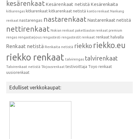
kesärenkaat
Kesärenkaat netistä
Kesärenkaita
kitkarenkaat
kitkarenkaat netistä
kitkarengas
kontio renkaat
Nankang
nastarenkaat
Nastarenkaat netistä
nastarengas
renkaat
nettirenkaat
Nokian renkaat
pakettiauton renkaat
premium
renkaat halvalla
rengastarjous
renkaat
rengas
rengastesti
rengastestit
riekko.eu
riekko
Renkaat netistä
Renkaita netistä
riekko renkaat
talvirenkaat
talvirengas
testivoittaja
Toyo renkaat
Talvirenkaat netistä
TArjousrenkaat
uusiorenkaat
Edulliset verkkokaupat: