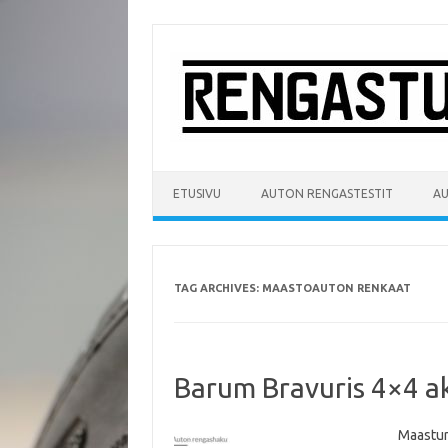
Skip
to
content
ETUSIVU
AUTON RENGASTESTIT
A
TAG ARCHIVES:
MAASTOAUTON RENKAAT
Barum Bravuris 4×4 akt
Maastur