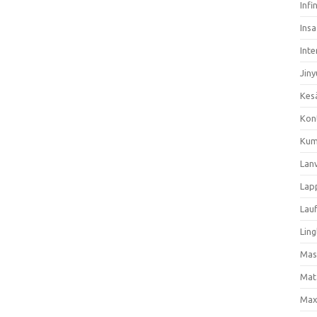
Infi
Ins
Inte
Jiny
Kes
Kon
Kum
Lan
Lap
Lau
Ling
Mas
Mat
Max