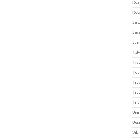
Ros
Rota
Sail
Sav
Sta
Talv
Tiga
Toy
Tra
Tra
Tria
Unir
Uus
Viki