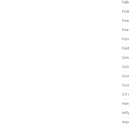
Falk
Fed
Fir
Fir
For
Ful
Gen
Gis
Goo
Goo
GT-
Han
Hifl
Impe