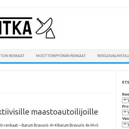
UTON RENKAAT
MOOTTORIPYÖRÄN RENKAAT
RENGASVALMISTAJ
ET
Ren
Pro
iivisille maastoautoilijoille
Van
in renkaat – Barum Bravuris 4×4 Barum Bravuris 4x M+S