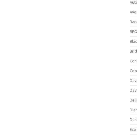
Aut
Avo
Bar
BFG
Blac
Bri
Con
Coo
Dav
Day
Deli
Dia
Dun
Eco