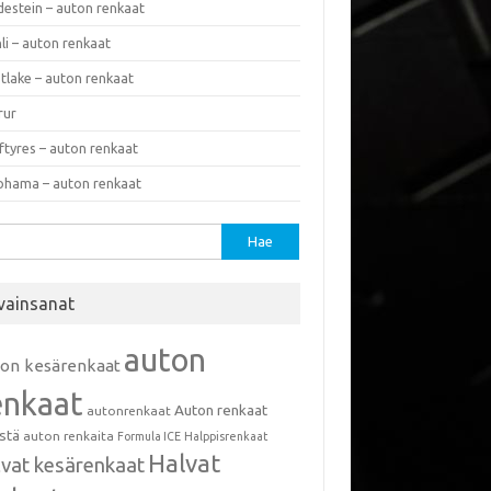
destein – auton renkaat
li – auton renkaat
tlake – auton renkaat
rur
ftyres – auton renkaat
ohama – auton renkaat
u:
vainsanat
auton
ton kesärenkaat
enkaat
Auton renkaat
autonrenkaat
istä
auton renkaita
Formula ICE
Halppisrenkaat
Halvat
lvat kesärenkaat