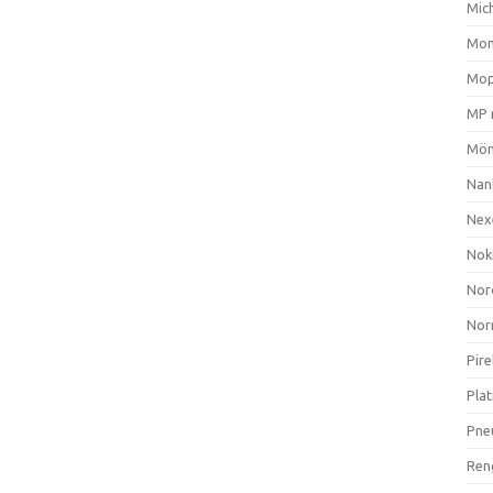
Mich
Mom
Mop
MP 
Mön
Nan
Nex
Nok
Nor
Nor
Pire
Plat
Pne
Ren