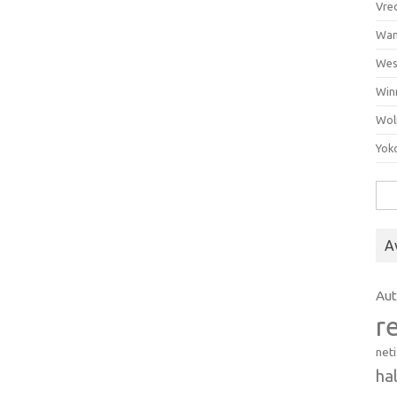
Vre
Wan
Wes
Win
Wol
Yok
Hak
A
Au
r
net
ha