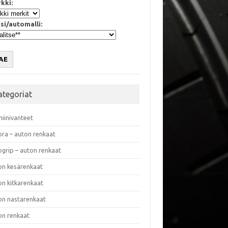
kki:
si/automalli:
AE
ategoriat
miinivanteet
ora – auton renkaat
ogrip – auton renkaat
on kesärenkaat
on kitkarenkaat
on nastarenkaat
on renkaat