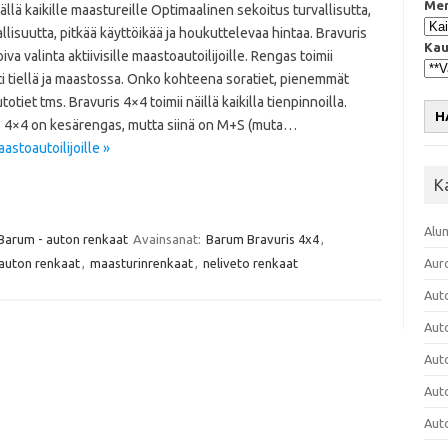
Mer
llä kaikille maastureille Optimaalinen sekoitus turvallisutta,
llisuutta, pitkää käyttöikää ja houkuttelevaa hintaa. Bravuris
Kau
iva valinta aktiivisille maastoautoilijoille. Rengas toimii
i tiellä ja maastossa. Onko kohteena soratiet, pienemmät
otiet tms. Bravuris 4×4 toimii näillä kaikilla tienpinnoilla.
H
s 4×4 on kesärengas, mutta siinä on M+S (muta…
astoautoilijoille »
K
Alu
Barum - auton renkaat
Avainsanat:
Barum Bravuris 4x4
,
auton renkaat
,
maasturinrenkaat
,
neliveto renkaat
Aur
Aut
Aut
Aut
Aut
Aut