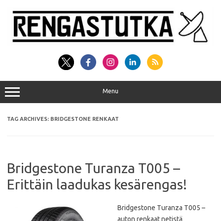
Skip
to
content
Menu
TAG ARCHIVES:
BRIDGESTONE RENKAAT
Bridgestone Turanza T005 –
Erittäin laadukas kesärengas!
Bridgestone Turanza T005 –
auton renkaat netistä