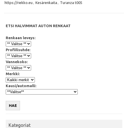
o
r
p
https://riekko.eu
,
Kesärenkaita
,
Turanza t005
k
p
ETSI HALVIMMAT AUTON RENKAAT
Renkaan leveys:
Profiilisuhde:
Vannekoko:
Merkki:
Kausi/automalli:
HAE
Kategoriat