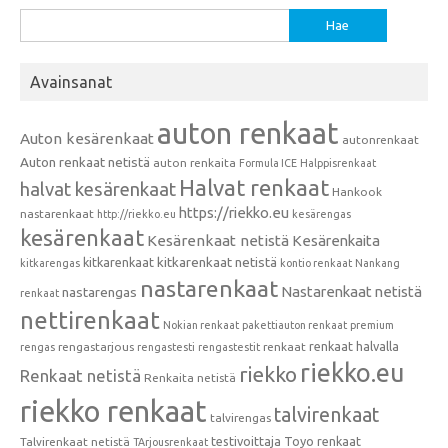
Haku:
Avainsanat
auton renkaat
Auton kesärenkaat
autonrenkaat
Auton renkaat netistä
auton renkaita
Formula ICE
Halppisrenkaat
Halvat renkaat
halvat kesärenkaat
Hankook
https://riekko.eu
nastarenkaat
http://riekko.eu
kesärengas
kesärenkaat
Kesärenkaat netistä
Kesärenkaita
kitkarenkaat
kitkarenkaat netistä
kitkarengas
kontio renkaat
Nankang
nastarenkaat
Nastarenkaat netistä
nastarengas
renkaat
nettirenkaat
Nokian renkaat
pakettiauton renkaat
premium
renkaat halvalla
rengastarjous
renkaat
rengas
rengastesti
rengastestit
riekko.eu
riekko
Renkaat netistä
Renkaita netistä
riekko renkaat
talvirenkaat
talvirengas
testivoittaja
Toyo renkaat
Talvirenkaat netistä
TArjousrenkaat