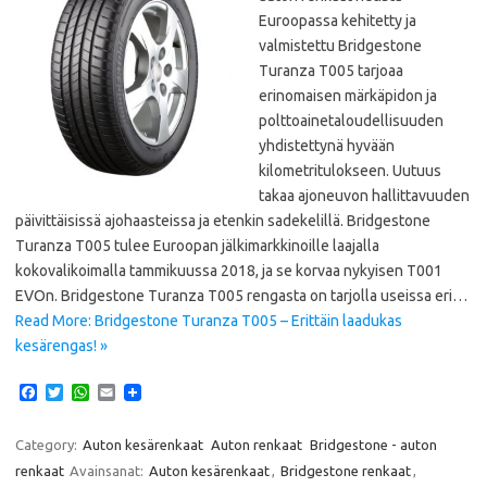
Euroopassa kehitetty ja
valmistettu Bridgestone
Turanza T005 tarjoaa
erinomaisen märkäpidon ja
polttoainetaloudellisuuden
yhdistettynä hyvään
kilometritulokseen. Uutuus
takaa ajoneuvon hallittavuuden
päivittäisissä ajohaasteissa ja etenkin sadekelillä. Bridgestone
Turanza T005 tulee Euroopan jälkimarkkinoille laajalla
kokovalikoimalla tammikuussa 2018, ja se korvaa nykyisen T001
EVOn. Bridgestone Turanza T005 rengasta on tarjolla useissa eri…
Read More: Bridgestone Turanza T005 – Erittäin laadukas
kesärengas! »
F
T
W
E
a
w
h
m
c
i
a
a
e
t
t
i
Category:
Auton kesärenkaat
Auton renkaat
Bridgestone - auton
b
t
s
l
renkaat
Avainsanat:
Auton kesärenkaat
,
Bridgestone renkaat
,
o
e
A